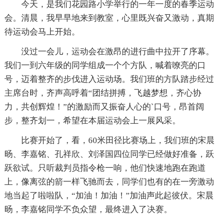
今天，是我们花园路小学举行的一年一度的春季运动
会。清晨，我早早地来到教室，心里既兴奋又激动，真期
待运动会马上开始。
没过一会儿，运动会在激昂的进行曲中拉开了序幕。
我们一到六年级的同学组成一个个方队，喊着嘹亮的口
号，迈着整齐的步伐进入运动场。我们班的方队踏步经过
主席台时，齐声高呼着“团结拼搏，飞越梦想，齐心协
力，共创辉煌！”的激励而又振奋人心的`口号，昂首阔
步，整齐划一，希望在本届运动会上一展风采。
比赛开始了，看，60米田径比赛场上，我们班的宋晨
旸、李嘉铭、孔祥欣、刘泽国四位同学已经做好准备，跃
跃欲试。只听裁判员指令枪一响，他们快速地跑在跑道
上，像离弦的箭一样飞驰而去，同学们也有的在一旁激动
地当起了啦啦队，“加油！加油！”加油声此起彼伏。宋晨
旸，李嘉铭同学不负众望，最终进入了决赛。