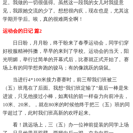
足。我做的一切很值得。虽然这一段我的女儿对我提意
见，我跟她交流的少了。想想很内疚，现在也是，尤其这
学期开学后。唉，真的很难两全啊！
运动会的日记 篇2
日日盼，月月盼，终于盼来了春季运动会，同学们穿
好校服精神抖擞，早早的来到了学校。运动会的当天，阳
光明媚，举行过简单的开幕式后，比赛就正式开始了。赛
场上有的同学想奔跑的骏马；有的像跳跃的袋鼠。
当进行4*100米接力赛赛时，前三帮我们班被三
（五）班甩在了后面。我想“我们班定输了”最后一棒是朱
进波，只见他接过小棒，如离铉的箭一样奋力向前冲去，
10米、20米。，就在80米的时候他终于把三（五）班的同
学超过了，此时我们班高新的欢呼起来。
看！跳远场上，三（五）办一位神前提装的同学上场