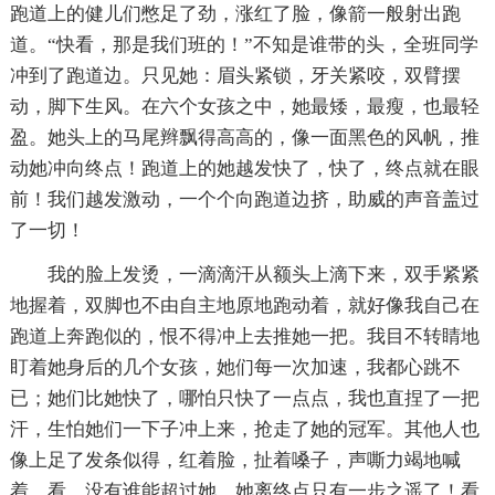
跑道上的健儿们憋足了劲，涨红了脸，像箭一般射出跑
道。“快看，那是我们班的！”不知是谁带的头，全班同学
冲到了跑道边。只见她：眉头紧锁，牙关紧咬，双臂摆
动，脚下生风。在六个女孩之中，她最矮，最瘦，也最轻
盈。她头上的马尾辫飘得高高的，像一面黑色的风帆，推
动她冲向终点！跑道上的她越发快了，快了，终点就在眼
前！我们越发激动，一个个向跑道边挤，助威的声音盖过
了一切！
我的脸上发烫，一滴滴汗从额头上滴下来，双手紧紧
地握着，双脚也不由自主地原地跑动着，就好像我自己在
跑道上奔跑似的，恨不得冲上去推她一把。我目不转睛地
盯着她身后的几个女孩，她们每一次加速，我都心跳不
已；她们比她快了，哪怕只快了一点点，我也直捏了一把
汗，生怕她们一下子冲上来，抢走了她的冠军。其他人也
像上足了发条似得，红着脸，扯着嗓子，声嘶力竭地喊
着。看，没有谁能超过她，她离终点只有一步之遥了！看