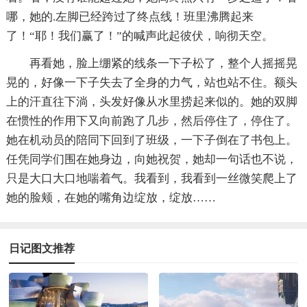
哪，她的.左脚已经跨过了终点线！班里沸腾起来
了！“耶！我们赢了！”的喊声此起彼伏，响彻天空。
再看她，脸上绷紧的线条一下子松了，整个人摇摇晃
晃的，好像一下子失去了全身的力气，站也站不住。额头
上的汗直往下淌，头发好像从水里捞起来似的。她的双脚
在惯性的作用下又向前跑了几步，然后停住了，停住了。
她在机动员的陪同下回到了班级，一下子倒在了书包上。
任凭同学们围在她身边，向她祝贺，她却一句话也不说，
只是大口大口地喘着气。我看到，我看到一丝微笑爬上了
她的脸颊，在她的嘴角边绽放，绽放……
日记图文推荐