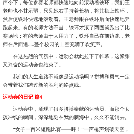
声令下，每位参赛老师都快速地向前滚动着铁环，我们王
老师也不甘示弱，只见她右手持着长柄，将其搭上铁环，
然后使铁环快速地滚动着。王老师跟在铁环后面快速地奔
跑起来。有的老师方法不当，铁环才滚了两圈就跑出了比
赛场地；有的老师由于太用力了，铁环自己在前边跑，老
师在后面追.....整个校园的上空充满了欢笑声。
在这热烈的气氛中，运动会就此拉下了帷幕，这紧张
又兴奋的运动会也结束了。
我们的人生道路不就像是运动场吗？拼搏和勇气一定
会带着我们跨过新的胜利的终点线。
运动会的日记 篇4
运动会中，涌现了很多拼搏奉献的运动员。而那个女
孩冲线的瞬间，深深地刻在我的脑海中，久久不能消去。
“女子一百米短跑比赛——呯！”一声枪声划破天空，