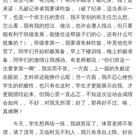
然，谁会与第一有仇呢？）有同学瞄准了破纪录。我于是
承诺：凡破记录者我要请吃饭，（破了纪录，适当表示一
下，也是一个班主任的责任，我不管别的班主任怎么想、
怎么看，我有我的想法、做法，也许会遭人指点，但只要
能有利于班级发展，能拢住这帮孩子们的心，还有什么可
犹豫的？），班级拿第一，我要请朱林吃饭，毕竟他也辛
苦了。同学们开始积极筹备，早上下楼训练，晚上积极准
备，同学们的激情让我感动。有老师都说：“你们班这一
次要拿第一啊”，我笑而不答。一方面，上一届的失败还
在眼前，文科班还能挣什么呢；另一方面，我不忍心挫伤
学生的积极性，也只有在这时，学生才更能展示自我、才
更能团结起来。但我心里一直忐忑，不知这次运动会成绩
会如何，。不好，对我无所谓；好了，那再好不过。唉，
真难啊！
今天，学生想再练一练，我就答应了。体育老师不靠
谱，请了茂哥，又临时见不到人，我只有亲自上阵。好在