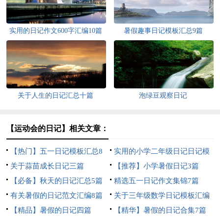
实用的日记作文600字汇编10篇
暑假趣事日记模板汇总9篇
关于人生的日记汇总十篇
泡绿豆观察日记
【运动会的日记】相关文章：
【热门】五一日记模板汇总8
实用的小学二年级日记日记模
篇
关于蒜苗成长日记三篇
板汇编九篇
【推荐】小学暑假日记3篇
【必备】秋天的日记汇总5篇
精选五一日记作文集锦7篇
有关暑假的日记范文汇编8篇
关于三年级数学日记模板汇编
【精品】暑假的日记四篇
9篇
【精华】暑假的日记合集7篇