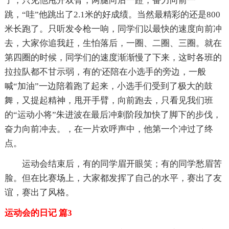
了，只见他甩开双臂，两腿向后一蹬，奋力向前一
跳，“哇”他跳出了2.1米的好成绩。当然最精彩的还是800
米长跑了。只听发令枪一响，同学们以最快的速度向前冲
去，大家你追我赶，生怕落后，一圈、二圈、三圈。就在
第四圈的时候，同学们的速度渐渐慢了下来，这时各班的
拉拉队都不甘示弱，有的'还陪在小选手的旁边，一般
喊“加油”一边陪着跑了起来，小选手们受到了极大的鼓
舞，又提起精神，甩开手臂，向前跑去，只看见我们班
的“运动小将”朱进波在最后冲刺阶段加快了脚下的步伐，
奋力向前冲去。，在一片欢呼声中，他第一个冲过了终
点。
运动会结束后，有的同学眉开眼笑；有的同学愁眉苦
脸。但在比赛场上，大家都发挥了自己的水平，赛出了友
谊，赛出了风格。
运动会的日记 篇3