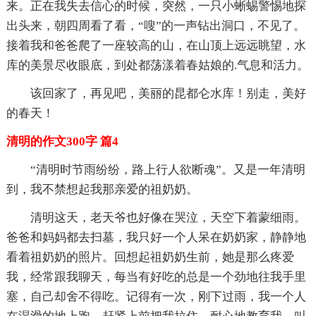
来。正在我失去信心的时候，突然，一只小蜥蜴警惕地探
出头来，朝四周看了看，“嗖”的一声钻出洞口，不见了。
接着我和爸爸爬了一座较高的山，在山顶上远远眺望，水
库的美景尽收眼底，到处都荡漾着春姑娘的.气息和活力。
该回家了，再见吧，美丽的昆都仑水库！别走，美好
的春天！
清明的作文300字 篇4
“清明时节雨纷纷，路上行人欲断魂”。又是一年清明
到，我不禁想起我那亲爱的祖奶奶。
清明这天，老天爷也好像在哭泣，天空下着蒙细雨。
爸爸和妈妈都去扫墓，我只好一个人呆在奶奶家，静静地
看着祖奶奶的照片。回想起祖奶奶生前，她是那么疼爱
我，经常跟我聊天，每当有好吃的总是一个劲地往我手里
塞，自己却舍不得吃。记得有一次，刚下过雨，我一个人