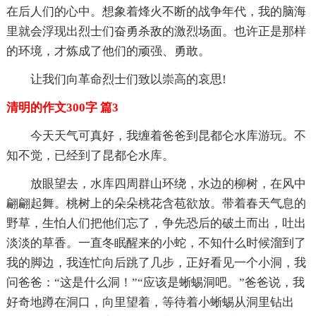
在后人们的心中。想象着烽火不断的战争年代，我的脑海
里就会浮现出烈士们奋勇杀敌的激烈场面。也许正是那样
的环境，才炼成了他们的顽强、勇敢。
让我们向革命烈士们致以崇高的哀思!
清明的作文300字 篇3
今天天气可真好，我缠着爸爸到昆都仑水库游玩。不
知不觉，已经到了昆都仑水库。
放眼望去，水库四周群山环绕，水边的柳树，在风中
翩翩起舞。桃树上的朵朵桃花含苞欲放。带着春天气息的
野草，生怕人们把他们忘了，争先恐后的破土而出，吐出
淡淡的草香。一直冬眠醒来的小蛇，不知什么时候溜到了
我的脚边，我连忙向后跳了几步，正好看见一个小洞，我
问爸爸：“这是什么洞！”“应该是蜥蜴洞吧。”爸爸说，我
好奇地蹲在洞口，向里望着，等待着小蜥蜴从洞里钻出