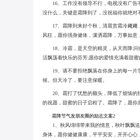
16、工作没有领导不行，电视没有广
没什么，关键是霜降到了，没祝福你就绝对
17、霜降到来好个秋，清晨赏霜冷飕
风狂，愿你强身健体，潇洒霜降，万事如意
18、冷霜，是天空的精灵，从天而降;
活飘荡着快乐的芬芳;愿你的爱情充满着甜蜜
19、请不要拒绝飘落在你身上的每一
候。但天冷了，要注意保暖。
20、霜打了忧愁的额头，降低了烦恼的
的祝愿，甜蜜的日子启程了。霜降了，愿你
霜降节气发朋友圈的励志文案2
1、秋风绵绵带来我的情意，秋叶飘飘
身体，愿你健健康康，平平安安，开开心心