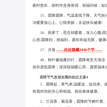
夜时愈长，按时作息身体强，祝福问候，短
15、霜降霜降，气温直线下降。天气
冷暖要放心上。心情美丽，永远快乐健康!
16、风寒了，思念却暖着，深入心髓;
心房;霜降到，祝福到，愿你幸福无限，健康
17、月落
……此处隐藏3436个字……
40、秋叶遍地雁归行，霜降将至天渐
加衣裳抵霜寒；深深祝福暖心房，愿君福体
霜降节气发朋友圈的励志文案4
1、霜降起，寒气来;温暖送，短信来。
有我对你的关心和祝福。祝你身体健康。
2、兰花香，菊花香，霜降时节树叶黄