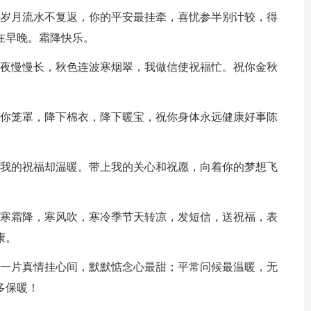
，岁月流水不复返，你的平安最挂牵，喜忧参半别计较，得
在早晚。霜降快乐。
，夜慢慢长，秋色连波寒烟翠，我做信使祝福忙。祝你金秋
把你笼罩，降下棉衣，降下暖宝，祝你身体永远健康好事陈
，我的祝福却温暖。带上我的关心和祝愿，向着你的梦想飞
，寒霜降，寒风吹，寒冷季节天转凉，发短信，送祝福，表
康。
；一片真情挂心间，默默惦念心最甜；平常问候最温暖，无
多保暖！