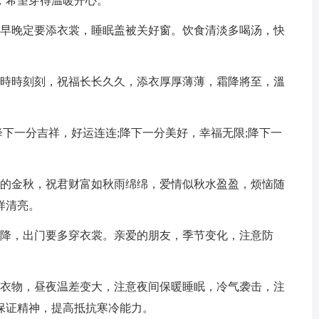
，希望穿得温暖开心。
。早晚定要添衣裳，睡眠盖被关好窗。饮食清淡多喝汤，快
记時時刻刻，祝福长长久久，添衣厚厚薄薄，霜降將至，溫
降下一分吉祥，好运连连;降下一分美好，幸福无限;降下一
!
累的金秋，祝君财富如秋雨绵绵，爱情似秋水盈盈，烦恼随
样清亮。
霜降，出门要多穿衣裳。亲爱的朋友，季节变化，注意防
寒衣物，昼夜温差变大，注意夜间保暖睡眠，冷气袭击，注
保证精神，提高抵抗寒冷能力。