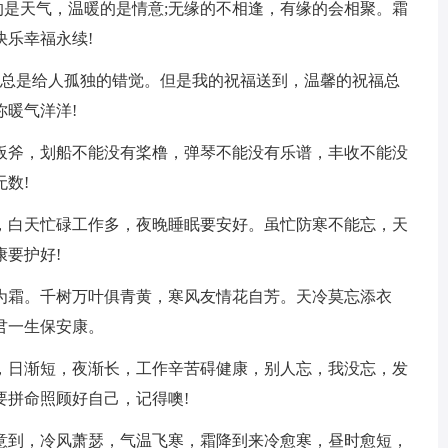
的是天气，温暖的是情意;无缘的不相逢，有缘的会相聚。霜
乐幸福永续!
，总是给人孤独的错觉。但是我的祝福送到，温馨的祝福总
暖气洋洋!
有板斧，划船不能没有桨橹，弹琴不能没有乐谱，丰收不能没
数!
康，白天忙碌工作多，夜晚睡眠要安好。虽忙防寒不能忘，天
要护好!
结为霜。千树万叶俱青黄，寒风友情花自芳。天冷莫忘添衣
君一生保安康。
裳，日渐短，夜渐长，工作辛苦碍健康，别人忘，我没忘，发
要拼命照顾好自己，记得噢!
寒意到，冷风萧瑟，气温飞寒，霜降到来冷愈寒，昼时愈短，