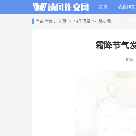
首页
话题作文
读书笔记
读书
>
>
当前位置：
首页
句子语录
朋友圈
霜降节气
时间：2