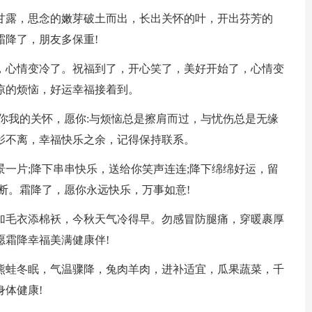
的甘露，思念的嫩芽破土而出，长出关怀的叶，开出芬芳的
霜降了，朋友多保重!
了，心情变冷了。祝福到了，开心笑了，美好开始了，心情变
凉的烦恼，好运幸福接着到。
送你我的关怀，愿你:与烦恼总是擦肩而过，与忧伤总是无缘
影不离，幸福快乐之余，记得保持联系。
景一片;降下串串快乐，送给你笑声连连;降下绵绵好运，留
断。霜降了，愿你永远快乐，万事如意!
。加毛衣添棉袄，今秋天气冷得早。勿感冒防腿痛，穿暖裹厚
愿霜降幸福美满健康伴!
，熊蛙冬眠，气温骤降，兔肉羊肉，进补适宜，瓜果蔬菜，千
体健康!