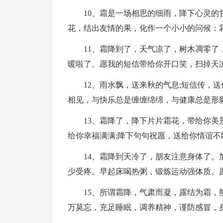
10、霜是一场相思的细雨，降下心灵
花，结出友情的果，化作一个小小的问候：
11、霜降到了，天气凉了，树木凋零
暖啦了。愿我的短信带给你开口笑，扫掉天
12、雨水飘，送来秋的气息;短信传，
相见，与快乐总是缠缠绵绵，与健康总是形
13、霜降了，降下片片霜花，带给你美
给你幸福满满;降下句句祝愿，送给你情谊不
14、霜降到天冷了，朋友注意身体了
少受疼。早起床喝热粥，锻炼运动强体质。
15、所谓霜降，气肃而凝，露结为霜
万莫忘，充足睡眠，调养精神，谨防感冒，身