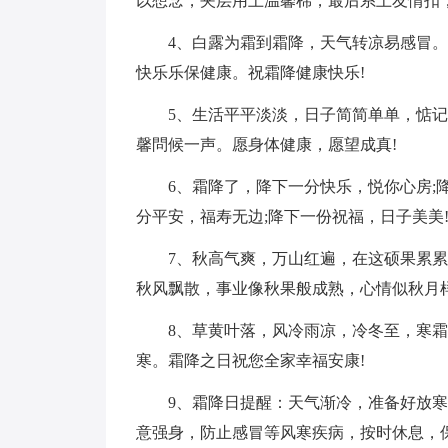
以想念，夹层用上温馨棉，最后系上友情扣
4、白露为霜到霜降，天气转凉易感冒
快乐乐保健康。祝霜降健康快乐!
5、生活平平淡淡，日子简简单单，惦
馨問候一声。愿身体健康，愿望成真!
6、霜降了，降下一分快乐，悦你心房;
分平安，福寿无边;降下一份祝福，日子美美
7、秋高气爽，万山红遍，在这硕果累
秋风飘散，事业像秋果般成熟，心情似秋月
8、草黄叶落，风冷雨凉，冷冬至，寒
寒。霜降之日祝您全家幸福安康!
9、霜降日提醒：天气渐冷，准备好放
意强身，防止感冒等风寒疾病，按时休息，