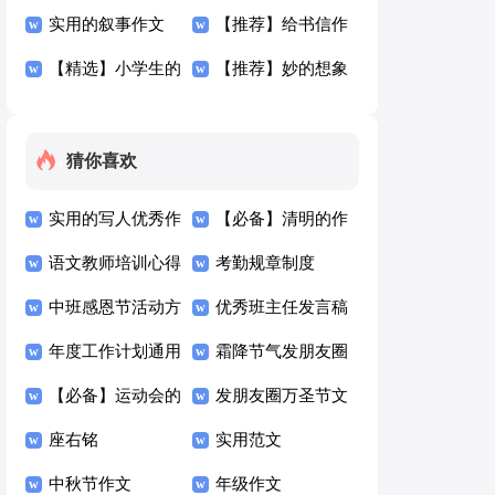
六篇
300字三篇
实用的叙事作文
300字8篇
【推荐】给书信作
300字汇总5篇
【精选】小学生的
文300字3篇
【推荐】妙的想象
作文300字合集5篇
作文300字三篇
猜你喜欢
实用的写人优秀作
【必备】清明的作
文300字四篇
语文教师培训心得
文300字4篇
考勤规章制度
体会15篇
中班感恩节活动方
优秀班主任发言稿
案
年度工作计划通用
霜降节气发朋友圈
15篇
【必备】运动会的
的励志文案（精选
发朋友圈万圣节文
日记4篇
座右铭
100句）
案（精选125句）
实用范文
中秋节作文
年级作文