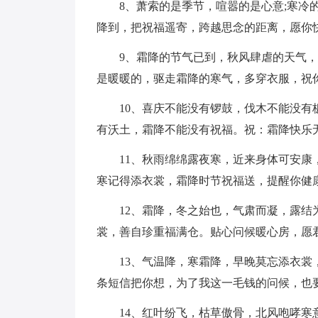
8、萧索的是季节，喧嚣的是心意;寒冷
降到，把祝福遥寄，跨越思念的距离，愿你快
9、霜降的节气已到，秋风肆虐的天气
是暖暖的，驱走霜降的寒气，多穿衣服，祝你
10、喜庆不能没有锣鼓，伐木不能没
有沃土，霜降不能没有祝福。祝：霜降快乐无
11、秋雨绵绵露夜寒，近来身体可安
寒记得添衣裳，霜降时节祝福送，提醒你健康
12、霜降，冬之始也，气肃而凝，露
裳，善自珍重福满仓。贴心问候暖心房，愿
13、气温降，寒霜降，早晚莫忘添衣
条短信把你想，为了我这一毛钱的问候，也
14、红叶纷飞，枯草傲骨，北风咆哮