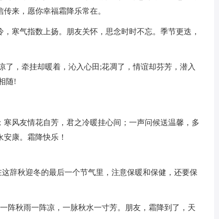
信传来，愿你幸福霜降乐常在。
转冷，寒气指数上扬。朋友关怀，思念时时不忘。季节更迭，
雨凉了，牵挂却暖着，沁入心田;花凋了，情谊却芬芳，潜入
相随!
凉；寒风友情花自芳，君之冷暖挂心间；一声问候送温馨，多
永安康。霜降快乐！
在这辞秋迎冬的最后一个节气里，注意保暖和保健，还要保
。一阵秋雨一阵凉，一脉秋水一寸芳。朋友，霜降到了，天