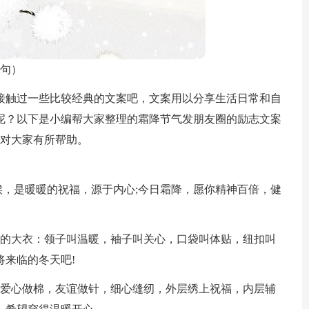
0句）
接触过一些比较经典的文案吧，文案用以分享生活日常和自
呢？以下是小编帮大家整理的霜降节气发朋友圈的励志文案
望对大家有所帮助。
候，是暖暖的祝福，源于内心;今日霜降，愿你精神百倍，健
织的大衣：领子叫温暖，袖子叫关心，口袋叫体贴，纽扣叫
来临的冬天吧!
，爱心做棉，友谊做针，细心缝纫，外层绣上祝福，内层辅