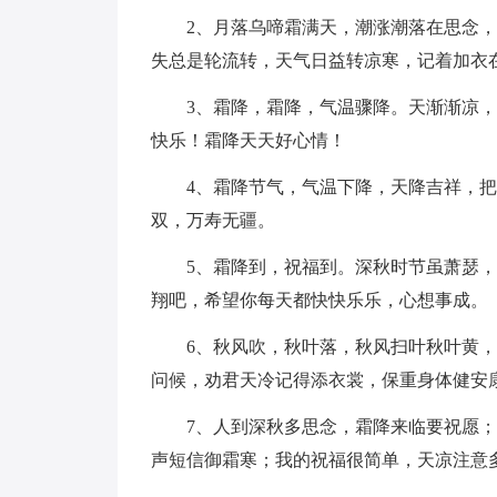
2、月落乌啼霜满天，潮涨潮落在思念
失总是轮流转，天气日益转凉寒，记着加衣
3、霜降，霜降，气温骤降。天渐渐凉
快乐！霜降天天好心情！
4、霜降节气，气温下降，天降吉祥，
双，万寿无疆。
5、霜降到，祝福到。深秋时节虽萧瑟
翔吧，希望你每天都快快乐乐，心想事成。
6、秋风吹，秋叶落，秋风扫叶秋叶黄
问候，劝君天冷记得添衣裳，保重身体健安
7、人到深秋多思念，霜降来临要祝愿
声短信御霜寒；我的祝福很简单，天凉注意