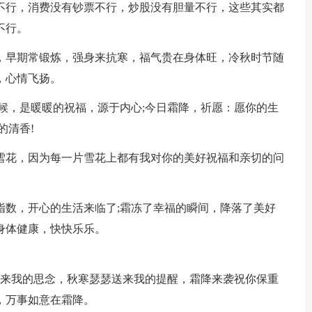
告不行，消费没有钞票不行，炒股没有胆量不行，这些其实都
不行。
飕，早期常锻炼，强身来抗寒，福气贵在身体旺，冷秋时节随
，心情飞扬。
问候，是暖暖的祝福，源于内心;今日霜降，祈愿：愿你的生
的清香!
片雪花，因为每一片雪花上都有我对你的美好祝福和亲切的问
指数，开心的生活来临了;霜冻了幸福的瞬间，降落了美好
身体健康，快快乐乐。
送来我的思念，秋寒瑟瑟送来我的提醒，霜降来袭祝你保重
，万事如意在霜降。