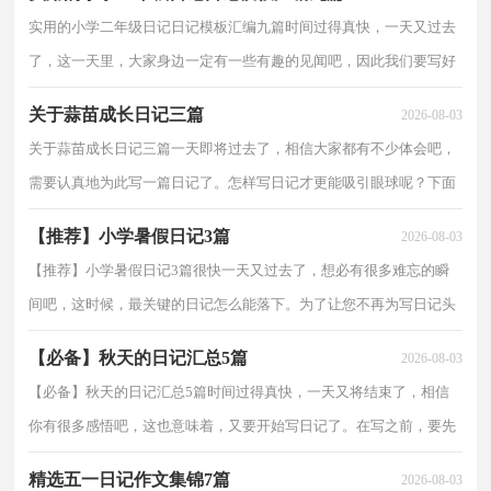
实用的小学二年级日记日记模板汇编九篇时间过得真快，一天又过去
了，这一天里，大家身边一定有一些有趣的见闻吧，因此我们要写好
日记了。快来参考日记是怎么写的吧，下面是小编整理的...
关于蒜苗成长日记三篇
2026-08-03
关于蒜苗成长日记三篇一天即将过去了，相信大家都有不少体会吧，
需要认真地为此写一篇日记了。怎样写日记才更能吸引眼球呢？下面
是小编帮大家整理的蒜苗成长日记3篇，欢迎阅读，希望...
【推荐】小学暑假日记3篇
2026-08-03
【推荐】小学暑假日记3篇很快一天又过去了，想必有很多难忘的瞬
间吧，这时候，最关键的日记怎么能落下。为了让您不再为写日记头
疼，下面是小编为大家整理的小学暑假日记3篇，仅供参考...
【必备】秋天的日记汇总5篇
2026-08-03
【必备】秋天的日记汇总5篇时间过得真快，一天又将结束了，相信
你有很多感悟吧，这也意味着，又要开始写日记了。在写之前，要先
考虑好内容和结构喔！以下是小编为大家整理的秋天的日记6...
精选五一日记作文集锦7篇
2026-08-03