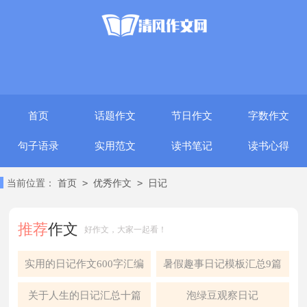
首页
话题作文
节日作文
字数作文
句子语录
实用范文
读书笔记
读书心得
>
>
当前位置：
首页
优秀作文
日记
推荐
作文
好作文，大家一起看！
实用的日记作文600字汇编
暑假趣事日记模板汇总9篇
10篇
关于人生的日记汇总十篇
泡绿豆观察日记