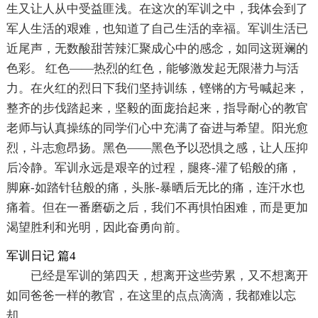
生又让人从中受益匪浅。在这次的军训之中，我体会到了
军人生活的艰难，也知道了自己生活的幸福。军训生活已
近尾声，无数酸甜苦辣汇聚成心中的感念，如同这斑斓的
色彩。 红色——热烈的红色，能够激发起无限潜力与活
力。在火红的烈日下我们坚持训练，铿锵的方号喊起来，
整齐的步伐踏起来，坚毅的面庞抬起来，指导耐心的教官
老师与认真操练的同学们心中充满了奋进与希望。阳光愈
烈，斗志愈昂扬。黑色——黑色予以恐惧之感，让人压抑
后冷静。军训永远是艰辛的过程，腿疼-灌了铅般的痛，
脚麻-如踏针毡般的痛，头胀-暴晒后无比的痛，连汗水也
痛着。但在一番磨砺之后，我们不再惧怕困难，而是更加
渴望胜利和光明，因此奋勇向前。
军训日记 篇4
已经是军训的第四天，想离开这些劳累，又不想离开
如同爸爸一样的教官，在这里的点点滴滴，我都难以忘
却。