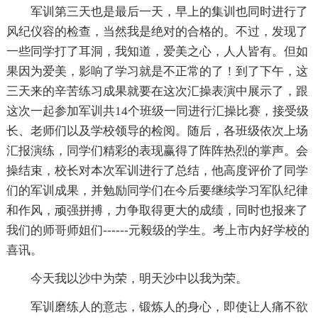
军训第三天也是最后一天，早上的集训也同时进行了
风纪仪容的检查，当然我是绝对的合格的。不过，发现了
一些同学打了耳洞，我知道，爱美之心，人人皆有。但如
果因为爱美，影响了学习就是不正常的了！到了下午，这
三天来的辛苦练习成果就要在这次汇操表演中展示了，跟
这次一起参加军训共14个班级一同进行汇操比赛，接受级
长、老师们以及学校领导的检阅。随后，各班级依次上场
汇报演练，同学们精彩的表现赢得了阵阵热烈的掌声。会
操结束，校长对本次军训进行了总结，他高度评价了同学
们的军训成果，并勉励同学们在今后要继续学习军队纪律
和作风，顽强拼搏，力争取得更大的成绩，同时也报来了
我们的师哥师姐们------元毅级的学生。考上市内好学校的
喜讯。
今天我以沙中为荣，明天沙中以我为荣。
军训磨练人的意志，锻炼人的身心，即使让人痛不欲