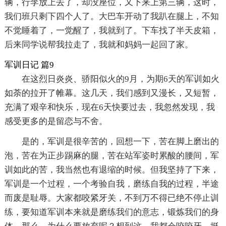
辆，行李放上去了，却没座位，又下来上第三辆，这时，
我们班只剩下四个人了。大巴车开动了我趴在腿上，不知
不觉睡着了，一觉醒了，我就到了。下车找了半天皮箱，
后来同学说帮我拉走了，我就和妈妈一起回了家。
军训日记 篇9
在这烈日炎炎、骄阳似火的9月，为期6天的军训如火
如荼的拉开了帷幕。这几天，我们感到又漫长，又短暂，
充满了艰辛和快乐，现在6天快要过去，我忽然发现，我
感受更多的是留恋与不舍。
是的，军训是很辛苦的，回想一下，苦在脚上磨出的
泡，苦在为正步踢麻的腿，苦在站军姿时累酸的腰间，军
训如此的苦，我当然也有退缩的时候。但我坚持了下来，
军训是一个过程，一个考验自我，磨练自我的过程，半途
而废是耻辱。大家都咬紧牙关，不到万不得已绝不停止训
练，要知道军训本来就是磨练我们的意志，锻炼我们的身