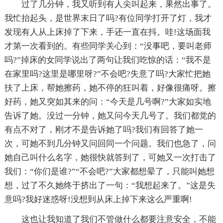
过了几分钟，我又听到有人尖叫起来，果然出事了。
我忙抬起头，是世界末日了吗?有位同学打开了灯，我才
发现有人从上床掉了下来，手还一直在抖。哇!这场面我
才第一次看到的。有些同学关心到：“没事吧，要叫老师
吗?”掉床的女同学说出了两句让我们吃惊的话：“我不是
在家里吗?这里是哪里呀?”不会吧?失意了吗?大家忙把她
扶了上床，帮她擦药，她不停的狂叫着，好像很痛呀。擦
好药，她又突如其来的问：“今天是几号啊?”大家如实地
告诉了她。没过一分钟，她又问今天几号了。我们都觉的
有点不对了，刚才不是告诉她了吗?我们有回答了她一
次，可她不到几分钟又问回同一个问题。我们也急了，问
她自己叫什么名字，她很快就答到了，可她又一次打击了
我们：“你们是谁?”“不会吧?”大家都想晕了，只能叫她想
想，过了不久她终于挤出了一句：“我想起来了。”这是失
意吗?我好迷惑呀!没想到从床上掉下来这么严重啊!
这也让我知道了我们不管做什么都要注意安全，不能