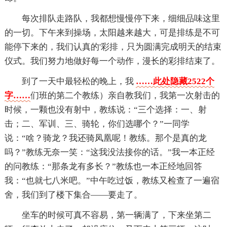
每次排队走路队，我都想慢慢停下来，细细品味这里
的一切。下午来到操场，太阳越来越大，可是排练是不可
能停下来的，我们认真的'彩排，只为圆满完成明天的结束
仪式。我们努力地做好每一个动作，漫长的彩排结束了。
到了一天中最轻松的晚上，我
……此处隐藏2522个
字……
们班的第二个教练）亲自教我们，我第一次射击的
时候，一颗也没有射中，教练说：“三个选择：一、射
击；二、军训、三、骑轮，你们选哪个？”一同学
说：“啥？骑龙？我还骑凤凰呢！教练。那个是真的龙
吗？”教练无奈一笑：“这我没法接你的话。”我一本正经
的问教练：“那条龙有多长？”教练也一本正经地回答
我：“也就七八米吧。”中午吃过饭，教练又检查了一遍宿
舍，我们到了楼下集合——要走了。
坐车的时候可真不容易，第一辆满了，下来坐第二