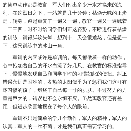
的简单动作都是教官，军人们付出多少汗水才换来的流
利。在这烈日之下，一站就是几十分钟；枯燥无味的正步
走，转身，蹲起重复了一遍又一遍，教官一遍又一遍喊着
一二三四，时不时给同学们纠正这姿势，不断进行着枯燥
的训练，训得脚软头晕，想到十二天会很难熬，但是想一
下，这只训练中的冰山一角。
军训的内容或许是单调的。每天都做着一样的动作，
心中抱怨着自己的汗水白流了好几尺。在教官的标准指导
下，慢慢地发现自己和同学平时的习惯如此的便扭。纠正
错误永远是困难的，炙热的太阳似乎为了惩罚我们这群有
坏习惯的孩子，燃烧了自己每一寸的肌肤。不过努力的力
量是巨大的，错误也不会永恒不灭。虽然离教官还有差
距，但进步欣喜地摆在了每个人的眼前。
军训不只是简单的学几个动作，军人的精神，军人的
认真，军人的一丝不苟，才是我们真正需要学习的。