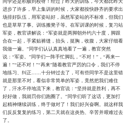
同学还是积极到校呀！经过了昨天的训练，今天都比昨天
进步了许多，早上集训的时候，大家都按快静齐的要求出
场排好队伍，用军姿站好，虽然军姿站的不标准，但我们
也是草草了事。训练搬凳子等。在军训课的时候，复习站
军姿，教官讲解说：“军姿就是两脚朝外约六十度，脚跟
合在一起，手紧贴裤缝，抬头，挺胸，收腹，大家仔细看
我做一遍。”同学们认认真真地看了一遍，教官突然
说：“军姿。”同学们一阵手忙脚乱，“不对！”，“再来一
遍！”“还不对！”“再来”随着教官严厉的口令，我们不停
地练习、纠正……十分钟过去了，可有些同学不是这里错
就是那里不对，看似非常简单的军姿，竟然把我们难住
了，汗水不停地流下来，教官说：“坚持就是胜利，再不
好好做，我就罚你们跑圈了。”同学们听了这话，更加打
起精神继续训练，终于做对了！我们好兴奋啊。就这样我
们反反复复的练习，第二天就在这炎热、辛苦并艰难过去
了。