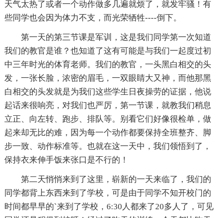
天气太热了或者一个动作做多几遍就烦了，就发牢骚！有
些同学也会因为体力不支，而光荣牺牲----倒下。
第一天的第三节课是军训，这是我们同学第一次知道
我们的教官是谁？也知道了这有可能是与我们一起度过初
中三年时光的体育老师。我们的教官，一头黑白相交的头
发，一张长脸，浓密的眉毛，一双眼睛大又神，而他那黑
白相交的头发就是为我们这些学生日夜操劳的证据，他说
起话来很响亮，对我们也严厉，第一节课，就教我们稍息
立正、向左转、跑步、排队等。别看它们好像很检单，做
起来却无比的难，因为每一个动作都要保持全班整齐、脚
步一致、动作标准等。也就在这一天中，我们领悟到了，
保持衣来伸手饭来张口是不行的！
第二天悄悄来到了这里，崭新的一天来临了，我们的
同学都背上东西来到了学校，可是由于同学不知开校门的
时间都早早的`来到了学校，6:30人都来了20多人了，可见