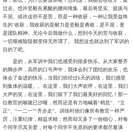
体，那么，为什么要放弃呢？想到这，我都会咬咬牙，挺
过去。也许坚毅在累酸的腰间堆集，最后将坚实、挺拔与
不屈。或许这些不是苦，而是一种收获，一种让我受益终
生的`收获，我收获的是耐力是坚毅是勇敢，是不屈，更
是团队精神。无论今后我做什么，想到今天的苦与收获，
一切艰难险阻都变得无所谓了。 我想这也就达到了军训的
目的了吧。
是的，从军训中我们也感受到很多快乐。从大家整齐
的脚步声，高昂的口号声中，我体会到了团结的欢乐，也
体会了奋进的快乐，当我们班经过6天的训练，我们感受
到集体的温暖。。在这里，我们大声欢呼，在这里，我们
大声的笑，在这里，我们留下了我们最美好的回忆！那一
位教官的喉咙已沙哑，然而还是有力地喊着“稍息”、“立
正”、“一二一”“齐步走”。训练时他们像所有教官一样严
厉，注重纪律，精益求精；然而却又多了一份细心，对每
个同学尽其关爱，对每个同学不失原则的要求都尽量满