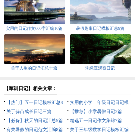
实用的日记作文600字汇编10篇
暑假趣事日记模板汇总9篇
关于人生的日记汇总十篇
泡绿豆观察日记
【军训日记】相关文章：
【热门】五一日记模板汇总8
实用的小学二年级日记日记模
篇
关于蒜苗成长日记三篇
板汇编九篇
【推荐】小学暑假日记3篇
【必备】秋天的日记汇总5篇
精选五一日记作文集锦7篇
有关暑假的日记范文汇编8篇
关于三年级数学日记模板汇编