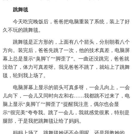
跳舞毯
今天吃完晚饭后，爸爸把电脑重装了系统，装上了好
久不玩的跳舞毯。
跳舞毯是正方形的，上面有八个箭头，分别朝着八个
方向。装完后，爸爸先跳了一次，他的技术真差，电脑屏
幕上总是显示“臭脚丫”“脚歪了”。一曲还没跳完，爸爸就
没劲了，体力可真差呀。我见爸爸不跳了，就站上了跳舞
毯，轮到我上场了。
电脑屏幕上显示的箭头可真多呀，一会儿向上，一会
儿向下，一会儿又同时向左和右……我都跳不过来了，电
脑上显示“臭脚丫”“脚歪了”提醒我注意，偶尔也会显
示“很完美”夸夸我。跳了一会儿，我就感觉很累，特别是
腿部，于是我把跳舞毯让给了妈妈。
妈妈上场了，跳舞毯她还不会用呢，还是我教她的。