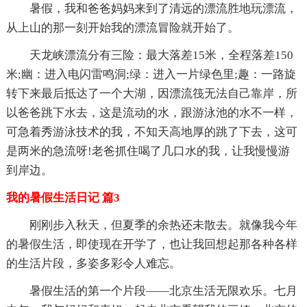
暑假，我和爸爸妈妈来到了清远的漂流胜地玩漂流，
从上山的那一刻开始我的漂流冒险就开始了。
天龙峡漂流分有三险：最大落差15米，全程落差150
米;幽：进入电闪雷鸣洞;绿：进入一片绿色里;趣：一路旋
转下来最后抵达了一个大湖，因漂流筏无法自己靠岸，所
以爸爸跳下水去，这是流动的水，跟游泳池的水不一样，
可急着秀游泳技术的我，不知天高地厚的跳了下去，这可
是两米的急流呀!老爸抓住喝了几口水的我，让我慢慢游
到岸边。
我的暑假生活日记 篇3
刚刚步入秋天，但夏季的余热还未散去。就像我今年
的暑假生活，即使现在开学了，也让我回想起那各种各样
的生活片段，多姿多彩令人难忘。
暑假生活的第一个片段——北京生活无限欢乐。七月