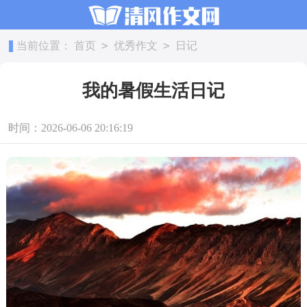
>
>
当前位置：
首页
优秀作文
日记
我的暑假生活日记
时间：2026-06-06 20:16:19