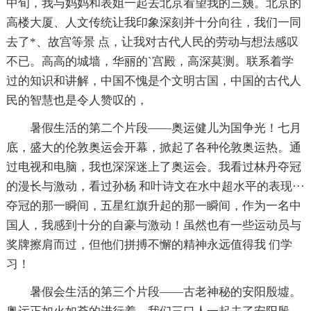
中旬，我与妈妈和表姐一起去北京看望我的三姨。北京的
高楼大厦、人文传统让我印象深刻并十分向往，我们一同
去了*、故宫等景 点，让我对古代人民的劳动与想法感叹
不已。高高的城墙，华丽的`宫殿，高深莫测。联系着学
过的知识和讲解，中国不愧是个文明古国，中国的古代人
民的智慧也是令人赞叹的，
暑假生活的第二个片段——奥运健儿为国争光！七月
底，盛大的伦敦奥运会开幕，掀起了各种伦敦奥运热。通
过电视和电脑，我也深深迷上了奥运会。我看过林丹夺冠
的漫长与激动，看过孙杨 和叶诗文在水中超水平的表现···
夺冠的那一瞬间，五星红旗升起的那一瞬间，作为一名中
国人，我感到十分的自豪与激动！虽然也有一些运动员与
奖牌擦肩而过，但他们拼搏不懈的精神永远值得我 们学
习！
暑假会生活的第三个片段——古老神秘的安阳殷墟。