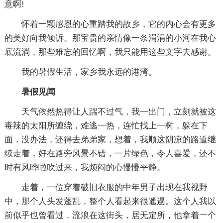
意啊!
怀着一颗感恩的心重踏我的故乡，它的内心会有更多
的美好向我倾诉。那宝贵的亲情像一条涓涓的小河在我心
底流淌，那些难忘的回忆啊，我只能用这些文字去感谢。
我的暑假生活，家乡我永远的港湾。
暑假见闻
天气依然热得让人踹不过气，我一出门，立刻就被这
毒辣的太阳所缠绕，难逃一热，连忙找上一树，躲在下
面，没办法，还得去弟弟家，想着，我顺这阴凉的路道继
续走着，好在路旁风景不错，一片绿色，令人喜爱，还不
时有风哗啦吹过来，我烦闷的心慢慢平静。
走着，一位穿着破旧衣服的中年男子出现在我视野
中，那个人头发蓬乱，整个人看起来很邋遢。这个人我以
前似乎也曾看过，流浪在这街头，居无定所，他拿着一个