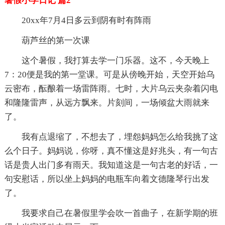
暑假小学日记 篇2
20xx年7月4日多云到阴有时有阵雨
葫芦丝的第一次课
这个暑假，我打算去学一门乐器。这不，今天晚上
7：20便是我的第一堂课。可是从傍晚开始，天空开始乌
云密布，酝酿着一场雷阵雨。七时，大片乌云夹杂着闪电
和隆隆雷声，从远方飘来。片刻间，一场倾盆大雨就来
了。
我有点退缩了，不想去了，埋怨妈妈怎么给我挑了这
么个日子。妈妈说，你呀，真不懂这是好兆头，有一句古
话是贵人出门多有雨天。我知道这是一句古老的好话，一
句安慰话，所以坐上妈妈的电瓶车向着文德隆琴行出发
了。
我要求自己在暑假里学会吹一首曲子，在新学期的班