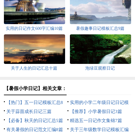
实用的日记作文600字汇编10篇
暑假趣事日记模板汇总9篇
关于人生的日记汇总十篇
泡绿豆观察日记
【暑假小学日记】相关文章：
【热门】五一日记模板汇总8
实用的小学二年级日记日记模
篇
关于蒜苗成长日记三篇
板汇编九篇
【推荐】小学暑假日记3篇
【必备】秋天的日记汇总5篇
精选五一日记作文集锦7篇
有关暑假的日记范文汇编8篇
关于三年级数学日记模板汇编