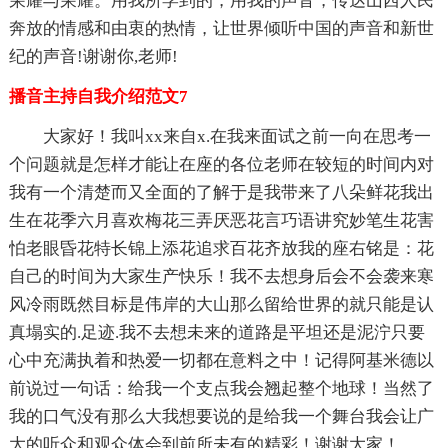
荣耀与荣耀。用我所学到的，用我的声音，传达山西人民
奔放的情感和由衷的热情，让世界倾听中国的声音和新世
纪的声音!谢谢你,老师!
播音主持自我介绍范文7
大家好！我叫xx来自x.在我来面试之前一向在思考一
个问题就是怎样才能让在座的各位老师在较短的时间内对
我有一个清楚而又全面的了解于是我带来了八朵鲜花我出
生在花季六月喜欢梅花三弄厌恶花言巧语讲究妙笔生花害
怕老眼昏花特长锦上添花追求百花齐放我的座右铭是：花
自己的时间为大家生产快乐！我不去想身后会不会袭来寒
风冷雨既然目标是伟岸的大山那么留给世界的就只能是认
真塌实的.足迹.我不去想未来的道路是平坦还是泥泞只要
心中充满执着和热爱一切都在意料之中！记得阿基米德以
前说过一句话：给我一个支点我会翘起整个地球！当然了
我的口气没有那么大我想要说的是给我一个舞台我会让广
大的听众和观众体会到前所未有的精彩！谢谢大家！