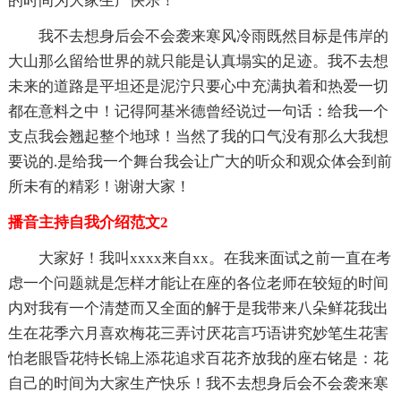
的时间为大家生产快乐！
我不去想身后会不会袭来寒风冷雨既然目标是伟岸的
大山那么留给世界的就只能是认真塌实的足迹。我不去想
未来的道路是平坦还是泥泞只要心中充满执着和热爱一切
都在意料之中！记得阿基米德曾经说过一句话：给我一个
支点我会翘起整个地球！当然了我的口气没有那么大我想
要说的.是给我一个舞台我会让广大的听众和观众体会到前
所未有的精彩！谢谢大家！
播音主持自我介绍范文2
大家好！我叫xxxx来自xx。在我来面试之前一直在考
虑一个问题就是怎样才能让在座的各位老师在较短的时间
内对我有一个清楚而又全面的解于是我带来八朵鲜花我出
生在花季六月喜欢梅花三弄讨厌花言巧语讲究妙笔生花害
怕老眼昏花特长锦上添花追求百花齐放我的座右铭是：花
自己的时间为大家生产快乐！我不去想身后会不会袭来寒