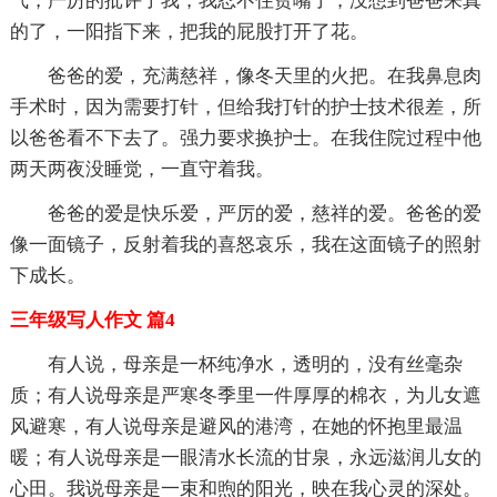
气，严厉的批评了我，我忍不住贫嘴了，没想到爸爸来真
的了，一阳指下来，把我的屁股打开了花。
爸爸的爱，充满慈祥，像冬天里的火把。在我鼻息肉
手术时，因为需要打针，但给我打针的护士技术很差，所
以爸爸看不下去了。强力要求换护士。在我住院过程中他
两天两夜没睡觉，一直守着我。
爸爸的爱是快乐爱，严厉的爱，慈祥的爱。爸爸的爱
像一面镜子，反射着我的喜怒哀乐，我在这面镜子的照射
下成长。
三年级写人作文 篇4
有人说，母亲是一杯纯净水，透明的，没有丝毫杂
质；有人说母亲是严寒冬季里一件厚厚的棉衣，为儿女遮
风避寒，有人说母亲是避风的港湾，在她的怀抱里最温
暖；有人说母亲是一眼清水长流的甘泉，永远滋润儿女的
心田。我说母亲是一束和煦的阳光，映在我心灵的深处。