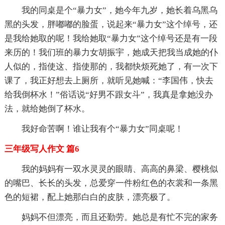
我的同桌是个“暴力女”，她今年九岁，她长着乌黑乌
黑的头发，胖嘟嘟的脸蛋，说起来“暴力女”这个绰号，还
是我给她取的呢！我给她取“暴力女”这个绰号还是有一段
来历的！我们班的暴力女胡振宇，她成天把我当成她的仆
人似的，指使这、指使那的，我都快烦死她了，有一次下
课了，我正好想去上厕所，就听见她喊：“李国伟，快去
给我倒杯水！”俗话说“好男不跟女斗”，我真是拿她没办
法，就给她倒了杯水。
我好命苦啊！谁让我有个“暴力女”同桌呢！
三年级写人作文 篇6
我的妈妈有一双水灵灵的眼睛、高高的鼻梁、樱桃似
的嘴巴、长长的头发，总爱穿一件粉红色的衣裳和一条黑
色的短裙，配上她那白白的皮肤，漂亮极了。
妈妈不但漂亮，而且还勤劳。她总是有忙不完的家务