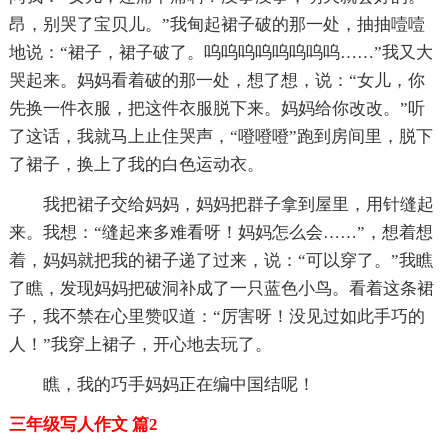
昂，别哭了宝贝儿。”我甸起裙子破的那一处，抽抽噎噎
地说：“裙子，裙子破了。呜呜呜呜呜呜呜呜……”我又大
哭起来。妈妈看着破的那一处，想了想，说：“女儿，你
先换一件衣服，把这件衣服脱下来。妈妈给你改改。”听
了这话，我就马上止住哭声，“噔噔噔”跑到房间里，脱下
了裙子，换上了我的白色运动衣。
我把裙子交给妈妈，妈妈把群子拿到屋里，用针缝起
来。我想：“缝起来多难看呀！妈妈怎么会……”，想着想
着，妈妈就把我的裙子递了过来，说：“可以穿了。”我瞧
了瞧，发现妈妈把破洞补成了一只蓝色小鸟。看着这条裙
子，我不禁在心里赞叹道：“厉害呀！没见过如此手巧的
人！”我穿上裙子，开心地去玩了。
瞧，我的巧手妈妈正在编中国结呢！
三年级写人作文 篇2