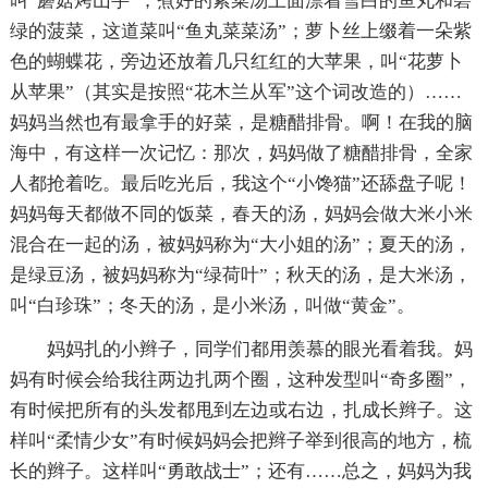
叫“蘑菇烤山芋”；煮好的紫菜汤上面漂着雪白的鱼丸和碧
绿的菠菜，这道菜叫“鱼丸菜菜汤”；萝卜丝上缀着一朵紫
色的蝴蝶花，旁边还放着几只红红的大苹果，叫“花萝卜
从苹果”（其实是按照“花木兰从军”这个词改造的）……
妈妈当然也有最拿手的好菜，是糖醋排骨。啊！在我的脑
海中，有这样一次记忆：那次，妈妈做了糖醋排骨，全家
人都抢着吃。最后吃光后，我这个“小馋猫”还舔盘子呢！
妈妈每天都做不同的饭菜，春天的汤，妈妈会做大米小米
混合在一起的汤，被妈妈称为“大小姐的汤”；夏天的汤，
是绿豆汤，被妈妈称为“绿荷叶”；秋天的汤，是大米汤，
叫“白珍珠”；冬天的汤，是小米汤，叫做“黄金”。
妈妈扎的小辫子，同学们都用羡慕的眼光看着我。妈
妈有时候会给我往两边扎两个圈，这种发型叫“奇多圈”，
有时候把所有的头发都甩到左边或右边，扎成长辫子。这
样叫“柔情少女”有时候妈妈会把辫子举到很高的地方，梳
长的辫子。这样叫“勇敢战士”；还有……总之，妈妈为我