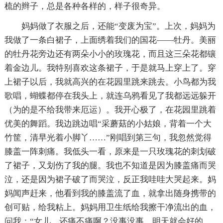
梳的辫子，总是各种各样的，样子很奇异。
妈妈做了衣服之后，还能“变废为宝”。上次，妈妈为
我做了一条白裙子，上面绣着我们的国花——牡丹。美丽
的牡丹花旁边还有两朵小小的玫瑰花，而且这三朵花都镶
着金边儿。我特别喜欢这条裙子，于是就马上穿上了。穿
上裙子以后，我就高兴的在花园里跳来跳去。小鸟都为我
歌唱，蝴蝶都停在我头上，就连乌鸦看见了我都远远躲开
（为的是不给我带来厄运）。我开心极了，在花园里跳着
优美的舞蹈。我边跳边唱“采蘑菇的小姑娘，背着一个大
竹筐，清早光着小脚丫……”刚唱到第三句，我忽然觉得
膝盖一阵刺痛。我低头一看，原来是一只玫瑰花的刺划破
了裙子，又划伤了我的腿。我也不知道是因为膝盖痛而哭
泣，还是因为裙子破了而哭泣，反正我哇哇大哭起来。妈
妈闻声赶来，他看到我的膝盖流了血，就拿出随身携带的
创可贴，给我粘上。妈妈用卫生纸给我擦干净流出的血，
问我：“女儿，还痛不痛啊？没事没事，明天就会好的。