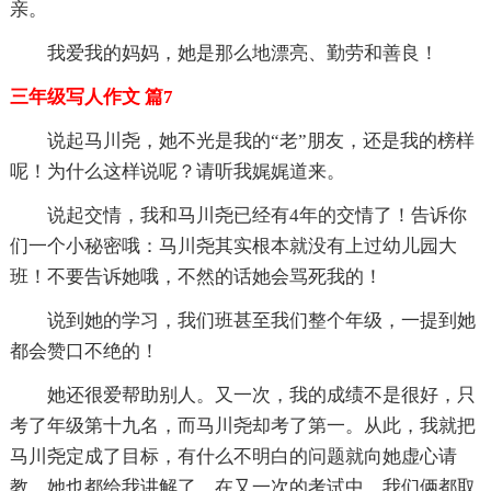
亲。
我爱我的妈妈，她是那么地漂亮、勤劳和善良！
三年级写人作文 篇7
说起马川尧，她不光是我的“老”朋友，还是我的榜样
呢！为什么这样说呢？请听我娓娓道来。
说起交情，我和马川尧已经有4年的交情了！告诉你
们一个小秘密哦：马川尧其实根本就没有上过幼儿园大
班！不要告诉她哦，不然的话她会骂死我的！
说到她的学习，我们班甚至我们整个年级，一提到她
都会赞口不绝的！
她还很爱帮助别人。又一次，我的成绩不是很好，只
考了年级第十九名，而马川尧却考了第一。从此，我就把
马川尧定成了目标，有什么不明白的问题就向她虚心请
教，她也都给我讲解了。在又一次的考试中，我们俩都取