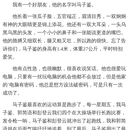
我有一个好朋友，他的名字叫马子鉴。
他长着一张瓜子脸，五官端正，眉清目秀，一双炯炯
有神的大眼睛更是锦上添花。他还有一双大耳朵，一头乌
黑乌黑的头发，一个小小的鼻子和一张能说更道的嘴巴。
他的胳膊又细双长，腿又粗又壮，所以跑的很快。忘了告
诉你们，马子鉴的身高有1.4米，体重27公斤，平时特别
爱笑。
他有点性急，也很幽默，很喜欢说笑话。他也很爱玩
电脑，只要有一丝玩电脑的机会他都不会放过，但是他家
的`电脑有密码，他总是想方设法破密码，可是只有一次
成功了。
马子鉴最喜欢的运动算是跑步了，每一星期五，我马
子鉴、郭简语和彭登云我们四个在大操场举行长跑比赛，
发令枪一响，马子鉴和彭登云就冲出了起跑线，我和郭简
语就在后面气喘吁吁地追着。到了最后，马子鉴用出了最