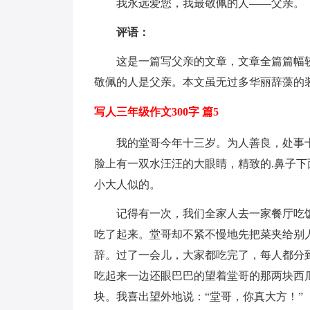
我永远爱您，我最敬佩的人——父亲。
评语：
这是一篇写父亲的文章，文章全篇篇幅
敬佩的人是父亲。本文虽无过多华丽辞藻的
写人三年级作文300字 篇5
我的堂哥今年十三岁。为人善良，处事
脸上有一双水汪汪的大眼睛，精致的.鼻子
小大人似的。
记得有一次，我们全家人去一家餐厅吃
吃了起来。堂哥却不紧不慢地先把菜夹给别
辞。过了一会儿，大家都吃完了，每人都分
吃起来一边还眼巴巴的望着堂哥的那两块西
块。我喜出望外地说：“堂哥，你真大方！”