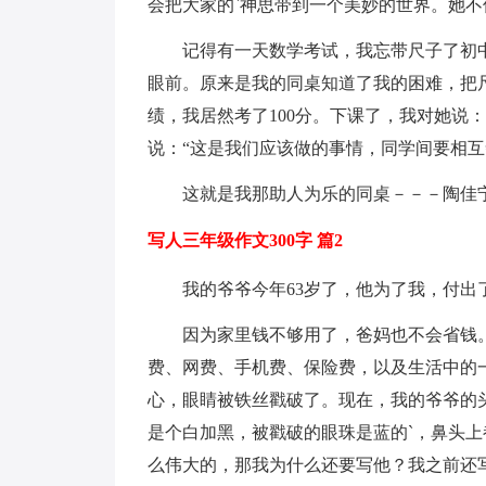
会把大家的`神思带到一个美妙的世界。她
记得有一天数学考试，我忘带尺子了初
眼前。原来是我的同桌知道了我的困难，把
绩，我居然考了100分。下课了，我对她说
说：“这是我们应该做的事情，同学间要相互
这就是我那助人为乐的同桌－－－陶佳
写人三年级作文300字 篇2
我的爷爷今年63岁了，他为了我，付
因为家里钱不够用了，爸妈也不会省钱。
费、网费、手机费、保险费，以及生活中的
心，眼睛被铁丝戳破了。现在，我的爷爷的
是个白加黑，被戳破的眼珠是蓝的`，鼻头上
么伟大的，那我为什么还要写他？我之前还