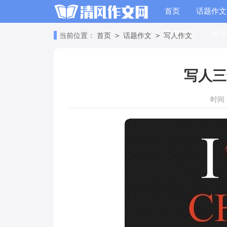
首页
话题作文
读书笔记
读书
>
>
当前位置：
首页
话题作文
写人作文
写人三
时间：2