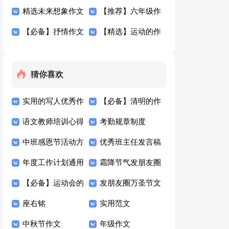
文300字三篇
精选未来想象作文
秀作文300字汇编7
【推荐】六年级作
300字四篇
【必备】抒情作文
篇
文300字汇编8篇
【精选】运动的作
300字四篇
文300字汇编六篇
猜你喜欢
实用的写人优秀作
【必备】清明的作
文300字四篇
语文教师培训心得
文300字4篇
考勤规章制度
体会15篇
中班感恩节活动方
优秀班主任发言稿
案
年度工作计划通用
霜降节气发朋友圈
15篇
【必备】运动会的
的励志文案（精选
发朋友圈万圣节文
日记4篇
座右铭
100句）
案（精选125句）
实用范文
中秋节作文
年级作文