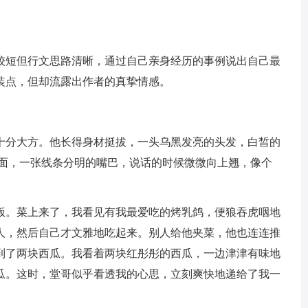
较短但行文思路清晰，通过自己亲身经历的事例说出自己最
装点，但却流露出作者的真挚情感。
十分大方。他长得身材挺拔，一头乌黑发亮的头发，白皙的
下面，一张线条分明的嘴巴，说话的时候微微向上翘，像个
饭。菜上来了，我看见有我最爱吃的烤乳鸽，便狼吞虎咽地
人，然后自己才文雅地吃起来。别人给他夹菜，他也连连推
到了两块西瓜。我看着两块红彤彤的西瓜，一边津津有味地
瓜。这时，堂哥似乎看透我的心思，立刻爽快地递给了我一