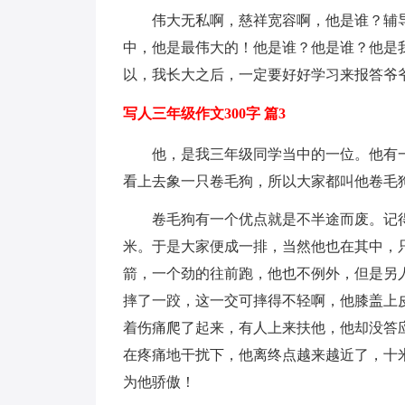
伟大无私啊，慈祥宽容啊，他是谁？辅
中，他是最伟大的！他是谁？他是谁？他是
以，我长大之后，一定要好好学习来报答爷
写人三年级作文300字 篇3
他，是我三年级同学当中的一位。他有
看上去象一只卷毛狗，所以大家都叫他卷毛
卷毛狗有一个优点就是不半途而废。记得
米。于是大家便成一排，当然他也在其中，
箭，一个劲的往前跑，他也不例外，但是另
摔了一跤，这一交可摔得不轻啊，他膝盖上
着伤痛爬了起来，有人上来扶他，他却没答
在疼痛地干扰下，他离终点越来越近了，十
为他骄傲！