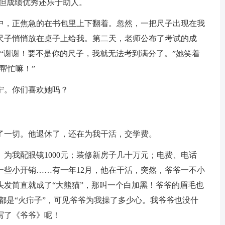
不但成绩优秀还乐于助人。
中，正焦急的在书包里上下翻着。忽然，一把尺子出现在我
尺子悄悄放在桌子上给我。第二天，老师公布了考试的成
：“谢谢！要不是你的尺子，我就无法考到满分了。”她笑着
帮忙嘛！”
宁。你们喜欢她吗？
出了一切。他退休了，还在为我干活，交学费。
为我配眼镜1000元；装修新房子几十万元；电费、电话
一些小开销……有一年12月，他在干活，突然，爷爷一不小
头发简直就成了“大熊猫”，那叫一个白加黑！爷爷的眉毛也
都是“火疖子”，可见爷爷为我操了多少心。我爷爷也没什
写了《爷爷》呢！