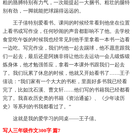
粗的胳膊特别有力气，一次能提起一大捆书。粗壮的腿特
别有劲，一脚就能把球踢得远远的。
王子僖特别爱看书。课间的时候经常看到他坐在位置
上看书或写作业，任何吵闹的声音都影响不了他。去学校
食堂吃午饭的时候我也经常见到他手里拿着一本书一边看
一边吃。写完作业，我们约他一起去踢球，他不愿意跟我
们一起去，最后还是阿姨非得让他出去运动一会儿锻炼锻
炼身体，他才勉强答应，拿着一本课外书跟我们一起去
了。我们玩累了休息的时候，他就又开始看书了……王子
僖说：“我们家有一个大大的书柜，里面好多书我已经看
完了，比如沈石溪、曹文轩……他们写的书籍我已经都看
完了。我喜欢历史类的书籍《资治通鉴》、《少年读历
史》等系列的书我都看过了。”
这就是我的爱学习的同桌——王子僖。
写人三年级作文300字 篇7