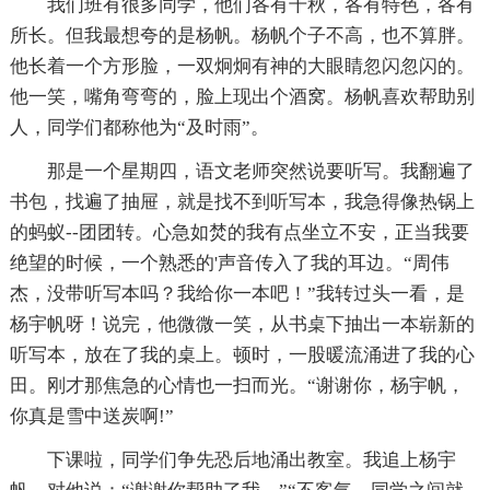
我们班有很多同学，他们各有千秋，各有特色，各有
所长。但我最想夸的是杨帆。杨帆个子不高，也不算胖。
他长着一个方形脸，一双炯炯有神的大眼睛忽闪忽闪的。
他一笑，嘴角弯弯的，脸上现出个酒窝。杨帆喜欢帮助别
人，同学们都称他为“及时雨”。
那是一个星期四，语文老师突然说要听写。我翻遍了
书包，找遍了抽屉，就是找不到听写本，我急得像热锅上
的蚂蚁--团团转。心急如焚的我有点坐立不安，正当我要
绝望的时候，一个熟悉的'声音传入了我的耳边。“周伟
杰，没带听写本吗？我给你一本吧！”我转过头一看，是
杨宇帆呀！说完，他微微一笑，从书桌下抽出一本崭新的
听写本，放在了我的桌上。顿时，一股暖流涌进了我的心
田。刚才那焦急的心情也一扫而光。“谢谢你，杨宇帆，
你真是雪中送炭啊!”
下课啦，同学们争先恐后地涌出教室。我追上杨宇