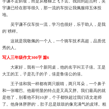
宇谦不走斜坡，而是从楼梯上飞下去。我回到起点时，吴
宇谦已经在那等很久，那一流的车技让我佩服得五体投
地。
吴宇谦不仅车技一流，学习也很好，乐于助人，是我
的`榜样。
这就是我敬佩的一个人，一个骑车技术高超，品质优
秀的人。
写人三年级作文300字 篇6
大家好，我有一个新同桌，他的名字叫王子僖。王是
大王的王，子是孔子的子，僖是鲁僖公的僖。
王子僖和我一样都有两只眼睛，两只耳朵，一个鼻子
和一张嘴巴。他最明显的特点是又高又胖。我们最高的就
是他了，别看他不到10岁，个子都快超过我们语文老师
了。他身体胖胖的'，肚子总是鼓鼓的像充满气的皮球。粗