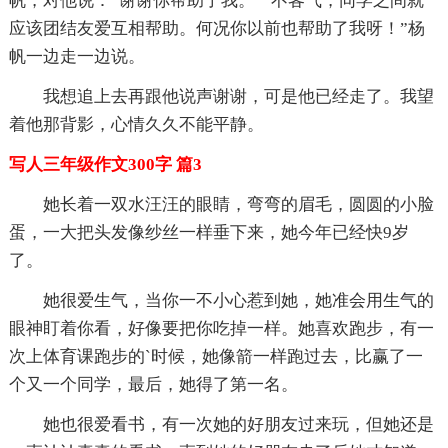
帆，对他说：“谢谢你帮助了我。”“不客气，同学之间就
应该团结友爱互相帮助。何况你以前也帮助了我呀！”杨
帆一边走一边说。
我想追上去再跟他说声谢谢，可是他已经走了。我望
着他那背影，心情久久不能平静。
写人三年级作文300字 篇3
她长着一双水汪汪的眼睛，弯弯的眉毛，圆圆的小脸
蛋，一大把头发像纱丝一样垂下来，她今年已经快9岁
了。
她很爱生气，当你一不小心惹到她，她准会用生气的
眼神盯着你看，好像要把你吃掉一样。她喜欢跑步，有一
次上体育课跑步的`时候，她像箭一样跑过去，比赢了一
个又一个同学，最后，她得了第一名。
她也很爱看书，有一次她的好朋友过来玩，但她还是