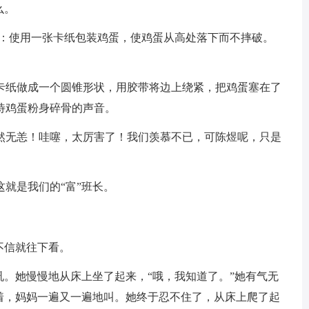
么。
赛：使用一张卡纸包装鸡蛋，使鸡蛋从高处落下而不摔破。
卡纸做成一个圆锥形状，用胶带将边上绕紧，把鸡蛋塞在了
待鸡蛋粉身碎骨的声音。
然无恙！哇噻，太厉害了！我们羡慕不已，可陈煜呢，只是
就是我们的“富”班长。
不信就往下看。
吼。她慢慢地从床上坐了起来，“哦，我知道了。”她有气无
响着，妈妈一遍又一遍地叫。她终于忍不住了，从床上爬了起