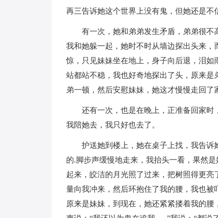
再三告诉她这个世界上没有鬼，但她还是不
有一次，她和弟弟发生矛盾，弟弟很不
我和她躲一起，她时不时从墙边探出头来，
惊，只见妹妹坐在地上，身子向后退，泪如
站都站不稳，我也好奇地探出了头，原来是
弟一顿，然后安慰妹妹，她这才慢慢走回了
还有一次，也是在晚上，正准备回家时
我陪她去，我只好也去了。
护送她到楼上，她在桌子上找，我告诉
的.脚步声缓慢地走来，我抬头一看，果然是
起来，皎洁的月光照了过来，把树照得更亮
量向我冲来，然后环抱住了我的腰，我也被
原来是妹妹，到现在，她还紧紧搂着我的腰