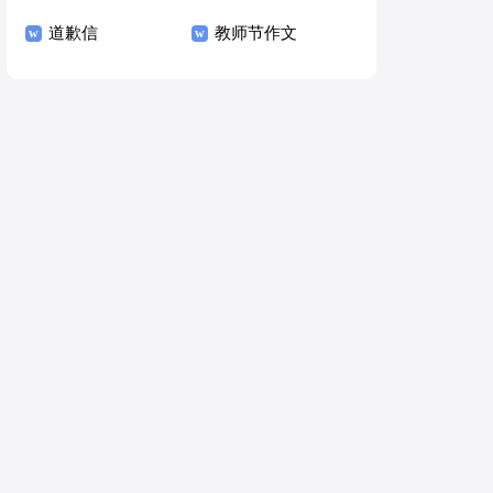
道歉信
教师节作文