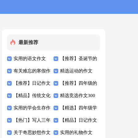
最新推荐
实用的语文作文
【推荐】圣诞节的
300字锦集7篇
有关难忘的寒假作
作文300字3篇
精选运动的作文
文300字10篇
【推荐】日记作文
300字锦集9篇
【推荐】四年级的
300字集合10篇
【精品】传统文化
作文300字合集6篇
精选竞选作文300
作文300字4篇
实用的学会生存作
字八篇
【精选】四年级学
文300字4篇
【热门】写人三年
生作文300字集合
【精品】日记作文
级作文300字集合
关于奇思妙想作文
九篇
300字汇编六篇
实用的礼物作文