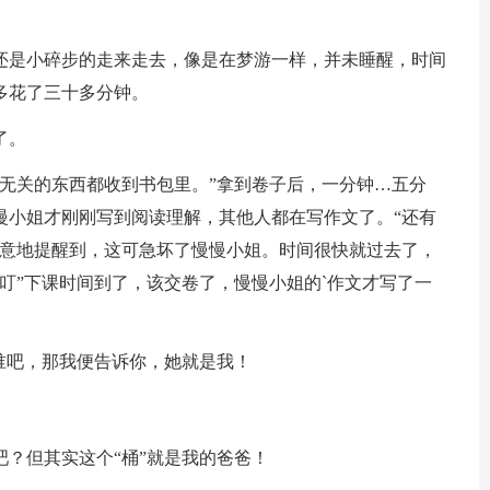
还是小碎步的走来走去，像是在梦游一样，并未睡醒，时间
多花了三十多分钟。
了。
始无关的东西都收到书包里。”拿到卷子后，一分钟…五分
慢小姐才刚刚写到阅读理解，其他人都在写作文了。“还有
善意地提醒到，这可急坏了慢慢小姐。时间很快就过去了，
叮”下课时间到了，该交卷了，慢慢小姐的`作文才写了一
谁吧，那我便告诉你，她就是我！
？但其实这个“桶”就是我的爸爸！