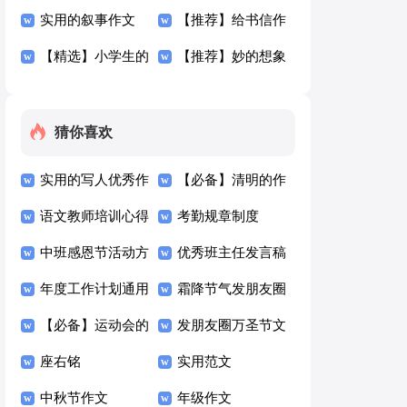
六篇
300字三篇
实用的叙事作文
300字8篇
【推荐】给书信作
300字汇总5篇
【精选】小学生的
文300字3篇
【推荐】妙的想象
作文300字合集5篇
作文300字三篇
猜你喜欢
实用的写人优秀作
【必备】清明的作
文300字四篇
语文教师培训心得
文300字4篇
考勤规章制度
体会15篇
中班感恩节活动方
优秀班主任发言稿
案
年度工作计划通用
霜降节气发朋友圈
15篇
【必备】运动会的
的励志文案（精选
发朋友圈万圣节文
日记4篇
座右铭
100句）
案（精选125句）
实用范文
中秋节作文
年级作文