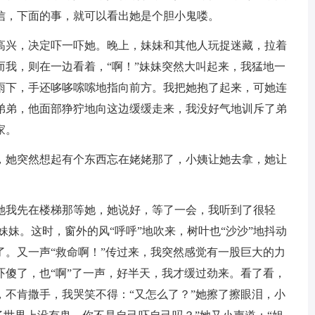
信，下面的事，就可以看出她是个胆小鬼喽。
高兴，决定吓一吓她。晚上，妹妹和其他人玩捉迷藏，拉着
而我，则在一边看着，“啊！”妹妹突然大叫起来，我猛地一
雨下，手还哆哆嗦嗦地指向前方。我把她抱了起来，可她连
弟弟，他面部狰狞地向这边缓缓走来，我没好气地训斥了弟
家。
，她突然想起有个东西忘在姥姥那了，小姨让她去拿，她让
她我先在楼梯那等她，她说好，等了一会，我听到了很轻
妹妹。这时，窗外的风“呼呼”地吹来，树叶也“沙沙”地抖动
了。又一声“救命啊！”传过来，我突然感觉有一股巨大的力
吓傻了，也“啊”了一声，好半天，我才缓过劲来。看了看，
，不肯撒手，我哭笑不得：“又怎么了？”她擦了擦眼泪，小