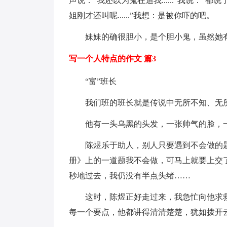
声说：“我还以为鬼在追我......”我说：
姐刚才还叫呢......”我想：是被你吓的吧。
妹妹的确很胆小，是个胆小鬼，虽然她
写一个人特点的作文 篇3
“富”班长
我们班的班长就是传说中无所不知、无
他有一头乌黑的头发，一张帅气的脸，
陈煜乐于助人，别人只要遇到不会做的
册》上的一道题我不会做，可马上就要上交
秒地过去，我仍没有半点头绪……
这时，陈煜正好走过来，我急忙向他求
每一个要点，他都讲得清清楚楚，犹如拨开