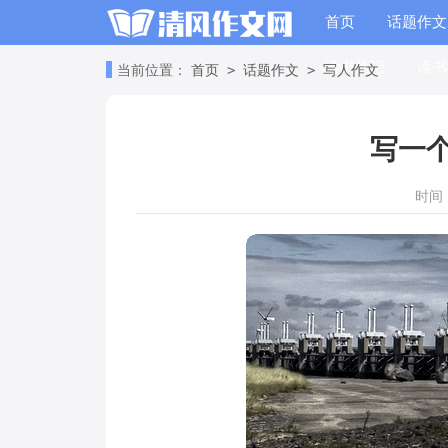
首页
话题作文
读书笔记
读书
>
>
当前位置：
首页
话题作文
写人作文
写一
时间：2