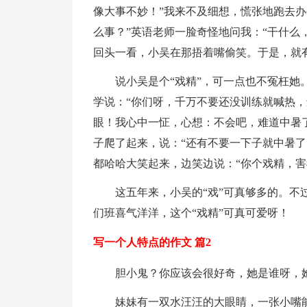
像大事不妙！”我来不及细想，慌张地跑去
么事？”英语老师一脸奇怪地问我：“干什么
回头一看，小吴在那捂着嘴偷笑。于是，就
说小吴是个“戏精”，可一点也不冤枉
学说：“你们呀，千万不要还没训练就喊热，
眼！我心中一怔，心想：不会吧，难道中暑
子爬了起来，说：“还有不要一下子就中暑
都哈哈大笑起来，边笑边说：“你个戏精，害
这五年来，小吴的“戏”可真够多的。不
们班喜气洋洋，这个“戏精”可真可爱呀！
写一个人特点的作文 篇2
胆小鬼？你应该会很好奇，她是谁呀，
妹妹有一双水汪汪的大眼睛，一张小嘴