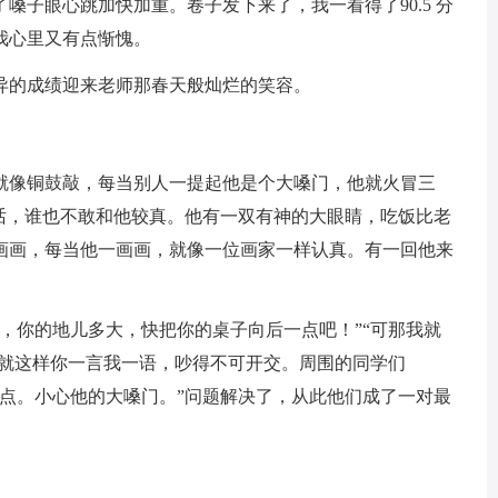
嗓子眼心跳加快加重。卷子发下来了，我一看得了90.5 分
我心里又有点惭愧。
异的成绩迎来老师那春天般灿烂的笑容。
就像铜鼓敲，每当别人一提起他是个大嗓门，他就火冒三
的话，谁也不敢和他较真。他有一双有神的大眼睛，吃饭比老
画画，每当他一画画，就像一位画家一样认真。有一回他来
，你的地儿多大，快把你的桌子向后一点吧！”“可那我就
…就这样你一言我一语，吵得不可开交。周围的同学们
一点。小心他的大嗓门。”问题解决了，从此他们成了一对最