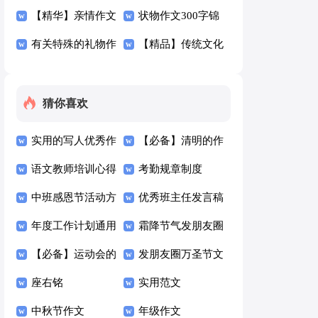
文300字锦集7篇
【精华】亲情作文
300字六篇
状物作文300字锦
300字3篇
有关特殊的礼物作
集五篇
【精品】传统文化
文300字4篇
的作文300字集合
八篇
猜你喜欢
实用的写人优秀作
【必备】清明的作
文300字四篇
语文教师培训心得
文300字4篇
考勤规章制度
体会15篇
中班感恩节活动方
优秀班主任发言稿
案
年度工作计划通用
霜降节气发朋友圈
15篇
【必备】运动会的
的励志文案（精选
发朋友圈万圣节文
日记4篇
座右铭
100句）
案（精选125句）
实用范文
中秋节作文
年级作文