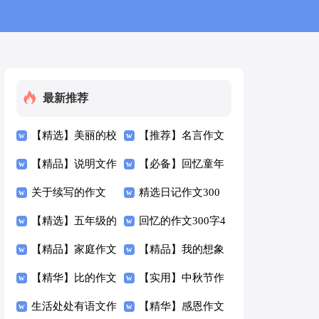
最新推荐
【精选】美丽的校
【推荐】名言作文
园作文300字5篇
【精品】说明文作
300字10篇
【必备】回忆童年
文300字锦集7篇
关于续写的作文
作文300字4篇
精选日记作文300
300字合集八篇
【精选】五年级的
字汇总五篇
回忆的作文300字4
作文300字汇总9篇
【精品】家庭作文
篇
【精品】我的想象
300字四篇
【精华】比的作文
作文300字3篇
【实用】中秋节作
300字三篇
生活处处有语文作
文300字集合八篇
【精华】感恩作文