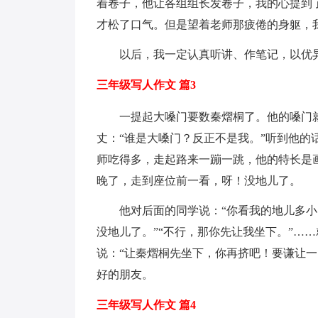
着卷子，他让各组组长发卷子，我的心提到了
才松了口气。但是望着老师那疲倦的身躯，
以后，我一定认真听讲、作笔记，以优
三年级写人作文 篇3
一提起大嗓门要数秦熠桐了。他的嗓门
丈：“谁是大嗓门？反正不是我。”听到他
师吃得多，走起路来一蹦一跳，他的特长是
晚了，走到座位前一看，呀！没地儿了。
他对后面的同学说：“你看我的地儿多小
没地儿了。”“不行，那你先让我坐下。”…
说：“让秦熠桐先坐下，你再挤吧！要谦让
好的朋友。
三年级写人作文 篇4