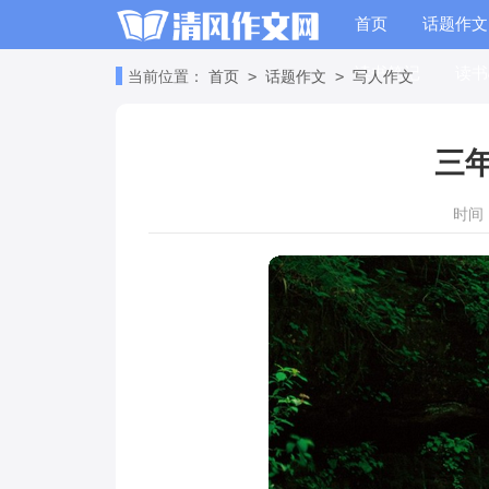
首页
话题作文
读书笔记
读书
>
>
当前位置：
首页
话题作文
写人作文
三
时间：2