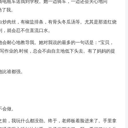
骑电瓶车送我到学校。她一边骑车，一边还会关心地问
动了我。
白炒肉丝，有椒盐排条，有骨头冬瓜汤等。尤其是那道红烧
到，就会忍不住直流口水。
她会耐心地教导我。她对我说的最多的一句话是：“宝贝，
写作业的.时候，总会不由自主地低下头去。有了妈妈的提
她比谁都强。
不会做。
之前，我玩什么都没劲。终于，老师板着脸进来了。手里拿