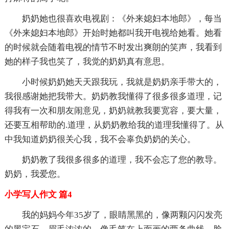
奶奶她也很喜欢电视剧：《外来媳妇本地郎》，每当
《外来媳妇本地郎》开始时她都叫我开电视给她看。她看
的时候就会随着电视的情节不时发出爽朗的笑声，我看到
她的样子我也笑了，我觉的奶奶真有意思。
小时候奶奶她天天跟我玩，我就是奶奶亲手带大的，
我很感谢她把我带大。奶奶教我懂得了很多很多道理，记
得我有一次和朋友闹意见，奶奶就教我要宽容，要大量，
还要互相帮助的.道理，从奶奶教给我的道理我懂得了。从
中我知道奶奶很关心我，我不会辜负奶奶的关心。
奶奶教了我很多很多的道理，我不会忘了您的教导。
奶奶，我爱您。
小学写人作文 篇4
我的妈妈今年35岁了，眼睛黑黑的，像两颗闪闪发亮