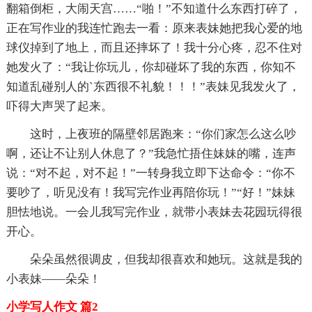
翻箱倒柜，大闹天宫……“啪！”不知道什么东西打碎了，
正在写作业的我连忙跑去一看：原来表妹她把我心爱的地
球仪掉到了地上，而且还摔坏了！我十分心疼，忍不住对
她发火了：“我让你玩儿，你却碰坏了我的东西，你知不
知道乱碰别人的`东西很不礼貌！！！”表妹见我发火了，
吓得大声哭了起来。
这时，上夜班的隔壁邻居跑来：“你们家怎么这么吵
啊，还让不让别人休息了？”我急忙捂住妹妹的嘴，连声
说：“对不起，对不起！”一转身我立即下达命令：“你不
要吵了，听见没有！我写完作业再陪你玩！”“好！”妹妹
胆怯地说。一会儿我写完作业，就带小表妹去花园玩得很
开心。
朵朵虽然很调皮，但我却很喜欢和她玩。这就是我的
小表妹——朵朵！
小学写人作文 篇2