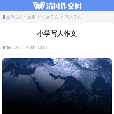
>
>
当前位置：
首页
话题作文
写人作文
小学写人作文
时间：2025-09-22 11:22:25