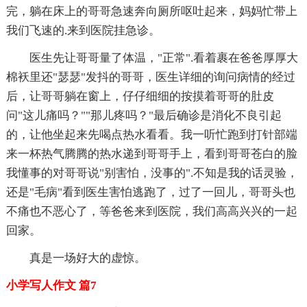
完，躺在床上的哥哥急速奔向厕所呕吐起来，妈妈忙带上
我们飞速的.来到医院挂急诊。
医生先让哥哥量了体温，"正常".看着裹在爸爸厚厚大
棉袄里还"瑟瑟"发抖的哥哥，医生详细的询问病情的经过
后，让哥哥躺在窗上，仔仔细细的按摸着哥哥的肚皮
问"这儿痛吗？""那儿疼吗？"最后确诊是消化不良引起
的，让他坐起来先喝点热水看看。我一听忙跑到打针部端
来一杯热气腾腾的热水递到哥哥手上，看到哥哥苍白的脸
我懂事的对哥哥说"别害怕，没事的".不知是我的话灵验，
还是"毛病"看到医生害怕逃跑了，过了一回儿，哥哥头也
不痛也不恶心了，等爸爸来到医院，我们高高兴兴的一起
回家。
真是一场好大的虚惊。
小学写人作文 篇7