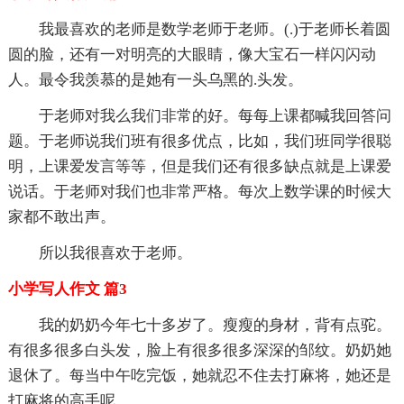
我最喜欢的老师是数学老师于老师。(.)于老师长着圆
圆的脸，还有一对明亮的大眼睛，像大宝石一样闪闪动
人。最令我羡慕的是她有一头乌黑的.头发。
于老师对我么我们非常的好。每每上课都喊我回答问
题。于老师说我们班有很多优点，比如，我们班同学很聪
明，上课爱发言等等，但是我们还有很多缺点就是上课爱
说话。于老师对我们也非常严格。每次上数学课的时候大
家都不敢出声。
所以我很喜欢于老师。
小学写人作文 篇3
我的奶奶今年七十多岁了。瘦瘦的身材，背有点驼。
有很多很多白头发，脸上有很多很多深深的邹纹。奶奶她
退休了。每当中午吃完饭，她就忍不住去打麻将，她还是
打麻将的高手呢。