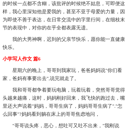
的时候一点都不含糊，该批评的时候绝不姑息，可即便这
样，我心里深知他是爱我的，甚至不亚于母爱的力量，因
为即使不善于表达，在日常交流中的字里行间，在细枝末
节的表现中，对你的在乎全都表露无遗。
我的大男神啊，迟到的父亲节快乐，愿你能一直健康
快乐。
小学写人作文 篇6
星期六的晚上，哥哥到我家玩，爸爸妈妈说"你们看
家，爸妈有事要出去",说完就走了。
我和哥哥都争着要玩电脑，玩着玩着，突然哥哥觉得
头越来越痛，这时，妈妈刚好回来，我飞快的跑过去，嘴
里还大声说着"妈妈，哥哥生病了，妈妈哥哥生病了"."怎
么回事"?妈妈看到躺在床上的哥哥焦虑地问，
"哥哥说头疼，恶心，想吐可又吐不出来，"我刚说