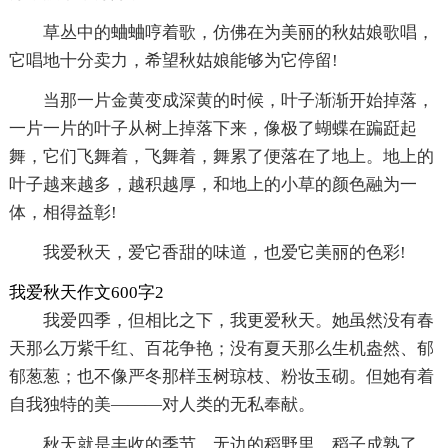
草丛中的蛐蛐哼着歌，仿佛在为美丽的秋姑娘歌唱，
它唱地十分卖力，希望秋姑娘能够为它停留!
当那一片金黄变成深黄的时候，叶子渐渐开始掉落，
一片一片的叶子从树上掉落下来，像极了蝴蝶在蹁跹起
舞，它们飞舞着，飞舞着，舞累了便落在了地上。地上的
叶子越来越多，越积越厚，和地上的小草的颜色融为一
体，相得益彰!
我爱秋天，爱它香甜的味道，也爱它美丽的色彩!
我爱秋天作文600字2
我爱四季，但相比之下，我更爱秋天。她虽然没有春
天那么万紫千红、百花争艳；没有夏天那么生机盎然、郁
郁葱葱；也不像严冬那样玉树琼枝、粉妆玉砌。但她有着
自我独特的美———对人类的无私奉献。
秋天就是丰收的季节。无边的稻野里，稻子成熟了，