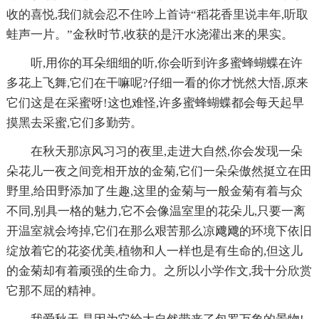
收的喜悦,我们就会忍不住吟上首诗“稻花香里说丰年,听取
蛙声一片。”金秋时节,收获的是汗水浇灌出来的果实。
听,用你的耳朵细细的听,你会听到许多蜜蜂蝴蝶在许
多花上飞舞,它们在干嘛呢?仔细一看的你才恍然大悟,原来
它们这是在采蜜呀!这也难怪,许多蜜蜂蝴蝶都会每天起早
摸黑去采蜜,它们多勤劳。
在秋天那凉风习习的夜里,走进大自然,你会发现一朵
朵花儿一夜之间竞相开放的金菊,它们一朵朵傲然挺立在田
野里,给田野添加了生趣,这里的金菊与一般金菊有着与众
不同,别具一格的魅力,它不会像温室里的花朵儿,只要一离
开温室就会垮掉,它们在那么艰苦那么凉飕飕的环境下依旧
绽放着它的花姿优美,植物和人一样也是有生命的,但这儿
的金菊却有着顽强的生命力。之所以小学作文,我十分欣赏
它那不屈的精神。