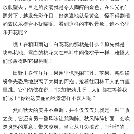
放眼望去，目之所及满就是令人陶醉的金色。在阳光的`
照射下，越发光彩夺目，好像遍地就是黄金。怪不得割稻
的农民乐得合不拢嘴呢。看到这样的丰收景象，谁不心里
乐开花呢？
瞧！在稻田南边，白花花的那就是什么？原先就是一
块棉花地。雪白的棉花夹在棉叶中间像桃子一样，难怪人
们形象得叫它棉桃呢！
田野里喜气洋洋，果园里也热闹非凡。苹果、鸭梨纷
纷争先恐后地脱离了大树的怀抱，抢着往园林工人的竹篮
里跳。它们仿佛在说：“快加把劲儿呀，人们都在等着我
们呢！”你说这美丽的秋景怎样不喜人呢？
然而秋天的美并不单调，并不仅仅仅只就是一种丰收
之美，它还有另一番风味让我陶醉。秋风阵阵拂面，会吹
走炎热的夏意，带来凉爽。当它从耳边擦过，“呼呼”的，