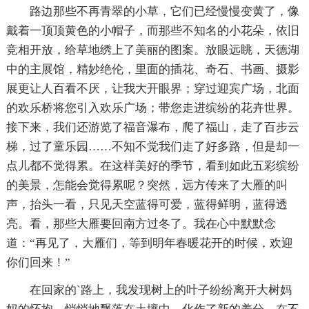
路边那些不再青翠的小草，它们已经慢慢变黄了，像
戴着一顶顶黄色的小帽子，而那些不知名的小花朵，依旧
竞相开放，给草地绣上了美丽的图案。放眼远眺，天德湖
中的主展馆，精妙绝伦，里面的插花、奇石、书画、摄影
展更让人百看不厌，让我大开眼界；穿过迎宾广场，北面
的欢乐桥将您引入欢乐广场；带您走进缤纷的花卉世界。
接下来，我们还游览了福音瀑布，爬了福山，走了百步云
梯，过了童乐园……不知不觉我们走了好多路，但是却一
点儿都不觉得累。在这样美好的季节，看到如此五彩缤纷
的美景，怎能会觉得累呢？突然，远方传来了大雁的叫
声，抬头一看，只见天空蓝得可爱，蓝得鲜明，蓝得透
亮。看，那些大雁要回南方过冬了。我在心中默默念
道：“再见了，大雁们，等到明年春暖花开的时候，欢迎
你们回来！”
在回家的`路上，我发现树上的叶子纷纷离开大树妈