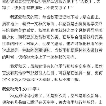
就好像就是秋母亲在叮嘱那些调皮的孩子：“入秋了，天
凉了，快多穿些衣服吧，不要受凉了！”
我还爱秋天的雨。每当秋雨沥沥地下着，敲在窗上、
滴在地上，奏成一支秋的乐曲，我总就是会痴痴地享受它
带给我的美妙感觉。秋雨和春雨就好比两个风格迥异的美
丽少女，而我更加欣赏秋雨的美。它常常会引发我对完美
往事的回忆，对家人、朋友的思念。也许能够把秋雨的美
说成就是一种愁的美丽滋味。当秋雨把梧桐树的衣裳打黄
的时候，便给秋天添上了一层神秘的彩衣。
我爱秋天，虽然她没有其他季节那般多姿多彩，虽然
它没有其他季节那般引人注目，可就是它独具一格。更何
况它还为人类做出巨大奉献，却从不求回报。
我爱秋天作文600字3
秋姑娘悄悄地来了。天是那么高，空气是那么新鲜，
偶尔有几朵白云飘浮在天空中，象大海里航行的船只。山