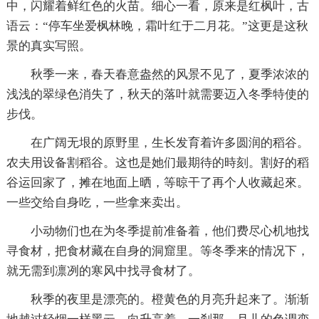
中，闪耀着鲜红色的火苗。细心一看，原来是红枫叶，古
语云：“停车坐爱枫林晚，霜叶红于二月花。”这更是这秋
景的真实写照。
秋季一来，春天春意盎然的风景不见了，夏季浓浓的
浅浅的翠绿色消失了，秋天的落叶就需要迈入冬季特使的
步伐。
在广阔无垠的原野里，生长发育着许多圆润的稻谷。
农夫用设备割稻谷。这也是她们最期待的時刻。割好的稻
谷运回家了，摊在地面上晒，等晾干了再个人收藏起來。
一些交给自身吃，一些拿来卖出。
小动物们也在为冬季提前准备着，他们费尽心机地找
寻食材，把食材藏在自身的洞窟里。等冬季来的情况下，
就无需到凛冽的寒风中找寻食材了。
秋季的夜里是漂亮的。橙黄色的月亮升起来了。渐渐