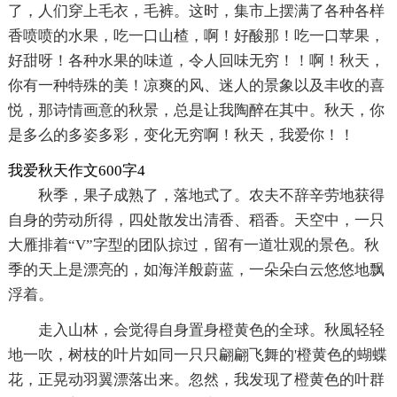
了，人们穿上毛衣，毛裤。这时，集市上摆满了各种各样
香喷喷的水果，吃一口山楂，啊！好酸那！吃一口苹果，
好甜呀！各种水果的味道，令人回味无穷！！啊！秋天，
你有一种特殊的美！凉爽的风、迷人的景象以及丰收的喜
悦，那诗情画意的秋景，总是让我陶醉在其中。秋天，你
是多么的多姿多彩，变化无穷啊！秋天，我爱你！！
我爱秋天作文600字4
秋季，果子成熟了，落地式了。农夫不辞辛劳地获得
自身的劳动所得，四处散发出清香、稻香。天空中，一只
大雁排着“V”字型的团队掠过，留有一道壮观的景色。秋
季的天上是漂亮的，如海洋般蔚蓝，一朵朵白云悠悠地飘
浮着。
走入山林，会觉得自身置身橙黄色的全球。秋風轻轻
地一吹，树枝的叶片如同一只只翩翩飞舞的'橙黄色的蝴蝶
花，正晃动羽翼漂落出来。忽然，我发现了橙黄色的叶群