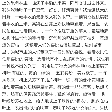
上的果树林里，挂满了丰硕的果实，阵阵香味迎面扑来。
我深深地呼了一口空气，好香、好清爽呀！我走进秋天的
田野，一幅丰收的景象映入我的眼帘。一辆辆拖拉机满载
着丰收的玉米、高梁在公路上欢快地奔跑着。果园里，农
民伯伯正忙着摘果子，一个个涨红了脸的苹果，羞涩地躲
在树叶里悄悄的等待着，沉甸甸的鸭梨压弯了枝头，黄澄
澄的密桔......满载着人们的喜悦被装进筐里，运到城市
里，为城市里的人们带来了一份甜蜜的喜悦。看着农民伯
伯那喜悦的.笑脸，想着城市小朋友那高兴的心情，我也有
一种说不出的兴奋......我走进了秋天的树林.啊!地上落满了
树叶,有红的、黄的、绿的......五彩宾纷，美丽极了。一阵
风吹来，树上又落下了几片树叶。瞧，有的像小花蝴蝶，
扭动着美丽的翅膀翩翩起舞。有的像一只只黄莺，展翅飞
翔。还有的像舞蹈演员那样，轻盈得旋转、旋转着......树
叶纷纷落在地上，给大地披上了厚厚的“棉衣”。脚踩在枯
叶上，发出“吱吱”的响声，奏响了深秋的“交响乐”。深秋