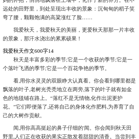
妈的怀抱，悄悄地飘落在土壤中，化作了新的养分。在不
远处的田野里，到处呈现出丰收的景象：沉甸甸的稻子笑
弯了腰，颗颗饱满的高粱涨红了脸……
我爱秋天，我爱秋天的美丽，更爱秋天那那一片丰收
的景象，那汗水浇出的累累硕果！
我爱秋天作文600字14
秋天是丰富多彩的季节;它是一个收获的季节;它是一
个落叶飞洒的季节;它是一个百花争艳的季节。
看,用你水灵灵的双眼睁大认真看。你会看到哪里都是
飘落的叶子,老树光秃秃地立在两旁,落下的叶子就有如金
色的地毯铺在路上。“落红不是无情物,化作出泥更护
花。”它们即便落了,还将自己的身体化作肥料,为养育了自
己的大树作贡献。
闻,用你高高挺起的鼻子仔细的'闻。你会闻到秋天田
野里,人们正在收获的果实正散发着甜甜的清香。当尝到丰