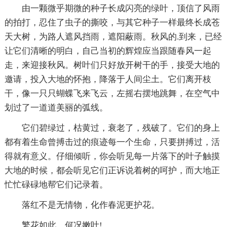
由一颗微乎期微的种子长成闪亮的绿叶，顶信了风雨
的拍打，忍住了虫子的撕咬，与其它种子一样最终长成苍
天大树，为路人遮风挡雨，遮阳蔽雨。秋风的.到来，已经
让它们清晰的明白，自己当初的辉煌应当跟随春风一起
走，来迎接秋风。树叶们只好放开树干的手，接受大地的
邀请，投入大地的怀抱，降落于人间尘土。它们离开枝
干，像一只只蝴蝶飞来飞云，左摇右摆地跳舞，在空气中
划过了一道道美丽的弧线。
它们碧绿过，枯黄过，衰老了，残破了。它们的身上
都有着生命曾搏击过的痕迹每一个生命，只要拼搏过，活
得就有意义。仔细倾听，你会听见每一片落下的叶子触摸
大地的时候，都会听见它们正诉说着树的呵护，而大地正
忙忙碌碌地帮它们记录着。
落红不是无情物，化作春泥更护花。
繁花如此，何况嫩叶!