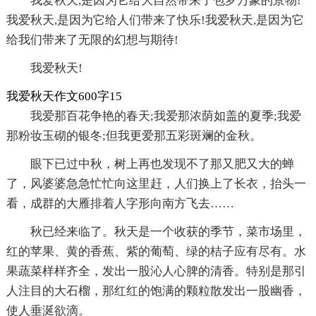
我爱秋天,是因为它给大自然带来了包罗万象的景物!
我爱秋天,是因为它给人们带来了快乐!我爱秋天,是因为它
给我们带来了无限的幻想与期待!
我爱秋天!
我爱秋天作文600字15
我爱那百花争艳的春天;我爱那浓荫如盖的夏季;我爱
那粉妆玉砌的银冬;但我更爱那五彩斑斓的金秋。
眼下已过中秋，树上再也发现不了那又肥又大的蝉
了，风婆婆急急忙忙向这里赶，人们换上了长衣，抬头一
看，成群的大雁排着人字形向南方飞去……
秋已经来临了。秋天是一个收获的季节，菜市场里，
红的苹果、黄的香蕉、紫的葡萄、绿的桔子应有尽有。水
果蔬菜样样齐全，发出一股沁人心脾的清香。特别是那引
人注目的大石榴，那红红的饱满的颗粒散发出一股幽香，
使人垂涎欲滴。