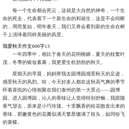
每一个生命都会死云，这就是大自然的神奇，一个生
命的死去，代表着下一个新生命的和诞生，这是不会间断
的，周而复始，明年春天，我们又将会看到新的生命在树
干上演绎着同样美丽的风景。
我爱秋天作文600字13
一年四季中，相比于春天的花明柳媚，夏天的枝繁叶
茂，冬季的银妆素裹，我更爱生机勃勃的秋天。
星期天的早晨，妈妈带我去园博园感受秋天的足迹，
感受秋天的风韵。哇，今天好多人都在这秋高气爽的季节
怀着喜悦的心情相聚在我们泰州的第一大景点——园博
园。进入园博园，沁人的香味让人觉得特别舒畅，我跟随
香气望去，原来是小巧玲珑、十里飘香的桂花散发出来的
香味，那嫩黄色的花瓣似满天繁星缀满了枝头，如同纷飞
的黄蝶。