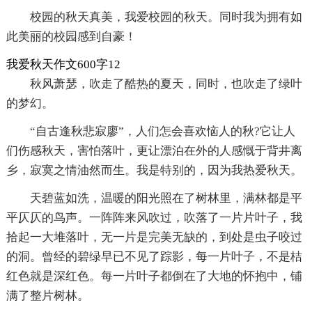
校园的秋天真美，我爱校园的秋天。同时我为拥有如
此美丽的校园感到自豪！
我爱秋天作文600字12
秋风萧瑟，吹走了酷热的夏天，同时，也吹走了绿叶
的梦幻。
“自古逢秋悲寂廖”，人们怎会喜欢恼人的秋?它让人
们伤感秋天，害怕落叶，更让漂泊在外的人感慨于背井离
乡，寂寞之情油然而生。我是特别的，因为我热爱秋天。
天碧蓝如洗，温暖的阳光照在了树林里，满林都是平
平仄仄的鸟声。一阵阵来风吹过，吹落了一片片叶子，我
拾起一大堆落叶，无一片是完美无缺的，到处是虫子咬过
的洞。曾经的碧绿早已不见了踪影，每一片叶子，不是桔
红色就是深红色。每一片叶子都倒在了大地的怀抱中，铺
满了整片树林。