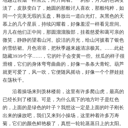
地越过轻烟一样黑云，向升高着。一刹那，月儿的色调变
淡了，皮肤变白了，她圆的那般讨人喜欢，那般纯粹，如
同一个完美无瑕的玉盘，释放出一道白光灯。灰黑色的天
慕上的几个星辰，持续闪耀着，好像羞涩一样看见世间。
月儿在他们正中间，那圆溜溜脸部，挂着慈爱和蔼可亲的
微笑，静静的望着山河。皎洁的月光，给山河披着了银色
的雪纺裙。月色溶溶，把秋季越来越清凉极其。
……此处
隐藏3939个字……，它的叶子会变黄一些。丝瓜的样子很
滑稽，它们的身体弯弯曲曲的，好像一条条大青蛇。葫芦
就更可爱了，风一吹，它便随风摇动，好像一个个胖娃娃
在荡秋千。
沿着操场来到羡林楼前，这里有许多爬山虎，最高的
已经长到了楼顶。可是，为什么底下的地方叶子是红色
的，上面的是绿色的叶子？我想这一定是上面的叶子刚长
出来的缘故吧，我们又来到小操场，这里种着许多万寿
菊，它们的颜色鲜艳极了，真想一轮轮蒸蒸日上的太阳。