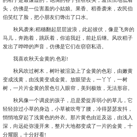
的稻子是最谦虚的，饱满的谷子挂在枝头，羞怯怯地低着
头，仿佛是一位害羞的小姑娘。果香、稻香袭来，农民伯
伯笑红了脸，把小朋友们馋出了口水。
秋风袭来;稻穗翻起层层波浪，此起彼伏，像是飞奔的
马儿，奔跑着，跳跃着，你追我赶，前赴后继。风吹稻子
发出了哗哗的声音，仿佛是它们在窃窃私语。
我喜欢秋天金黄的.色彩!
秋风吹过树木，树叶被渲染上了金黄的色彩，由嫩黄
变成浅黄，由浅黄变成金黄。放眼望去，一丫丫，一树
树，一片片金黄的景色引入眼帘，美到极致，无法形容。
秋风像一个调皮的孩子，总是爱捉弄弱小的草儿，它
轻轻掠过小草的身边，小草被吹弯了腰，冷得瑟瑟发抖，
悄悄地穿起了浅黄色的外衣。那片黄色由近及远，由浅入
深，向远处弥漫开来，整片大地都变成了一片的金黄，十
分耀眼，十分好看!