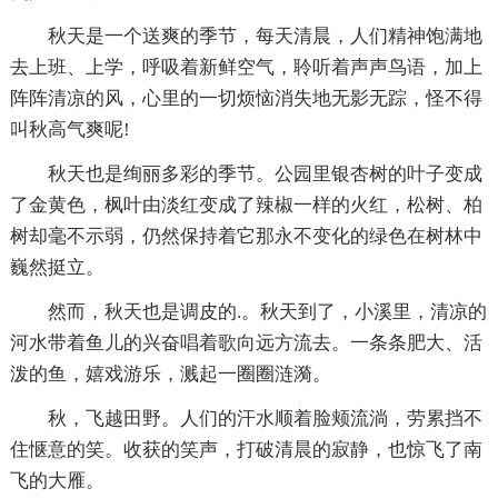
秋天是一个送爽的季节，每天清晨，人们精神饱满地
去上班、上学，呼吸着新鲜空气，聆听着声声鸟语，加上
阵阵清凉的风，心里的一切烦恼消失地无影无踪，怪不得
叫秋高气爽呢!
秋天也是绚丽多彩的季节。公园里银杏树的叶子变成
了金黄色，枫叶由淡红变成了辣椒一样的火红，松树、柏
树却毫不示弱，仍然保持着它那永不变化的绿色在树林中
巍然挺立。
然而，秋天也是调皮的.。秋天到了，小溪里，清凉的
河水带着鱼儿的兴奋唱着歌向远方流去。一条条肥大、活
泼的鱼，嬉戏游乐，溅起一圈圈涟漪。
秋，飞越田野。人们的汗水顺着脸颊流淌，劳累挡不
住惬意的笑。收获的笑声，打破清晨的寂静，也惊飞了南
飞的大雁。