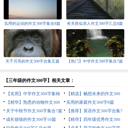
实用的运动的作文300字集合8篇
有关胜似亲人作文300字汇总8篇
关于月亮的作文300字合集五篇
【热门】中学作文300字集合7篇
【三年级的作文300字】相关文章：
【实用】中学作文300字集锦
【精选】畅想未来的作文300
九篇
【精华】熟悉的动物作文300
字4篇
实用的家庭作文300字8篇
字三篇
关于中秋节作文300字集合7篇
【推荐】英语作文300字合集7
成长烦恼的作文300字10篇
篇
【精华】四年级优秀作文300
中学作文300字汇总七篇
字合集七篇
【必备】荷花的作文300字四