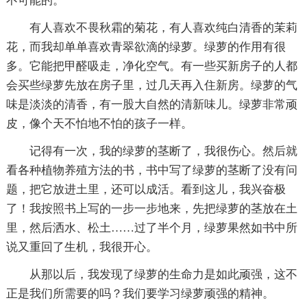
不可能的。
有人喜欢不畏秋霜的菊花，有人喜欢纯白清香的茉莉
花，而我却单单喜欢青翠欲滴的绿萝。绿萝的作用有很
多。它能把甲醛吸走，净化空气。有一些买新房子的人都
会买些绿萝先放在房子里，过几天再入住新房。绿萝的气
味是淡淡的清香，有一股大自然的清新味儿。绿萝非常顽
皮，像个天不怕地不怕的孩子一样。
记得有一次，我的绿萝的茎断了，我很伤心。然后就
看各种植物养殖方法的书，书中写了绿萝的茎断了没有问
题，把它放进土里，还可以成活。看到这儿，我兴奋极
了！我按照书上写的一步一步地来，先把绿萝的茎放在土
里，然后洒水、松土……过了半个月，绿萝果然如书中所
说又重回了生机，我很开心。
从那以后，我发现了绿萝的生命力是如此顽强，这不
正是我们所需要的吗？我们要学习绿萝顽强的精神。