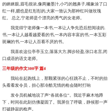
的眯眯眼,眉毛很浓,像两撇墨汁,小巧的翘鼻子,嘴象涂了口
红一样,腮也是红彤彤的,大家一致认为那种红叫做玫瑰
红。 总之,宁老师是个漂亮的秀气的女老师。
我觉得宁老师像一本书,一本让人争先恐后想阅读的.
书,一本让人越看越爱看的书,一本内容丰富的书,一本五彩
斑斓的书,一本让人百看不厌的书。
我喜欢这位亭亭玉立,落落大方,脚步轻盈,张口名言,闭
口成语的语文老师。
三年级的作文300字 篇4
我站在起跑线上，那颗紧张的心狂跳不止，不时的抬
头看看发令员，担心那冷酷无情的枪会随时打响
发令员机械地说了声“各就各位”。我近乎麻木地蹲
下，时间在此刻仿佛凝固了。我屏住了呼吸，静候那一声
打破静寂的枪声。