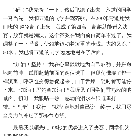
“砰！”我先愣了一下，然后飞跑了出去。六道的同学
一马当先，我和五道的同学并驾齐驱。在200米弯道处我
们班的.赵铭超了上来，我成了第四名。超越就能进入决
赛，放弃就是淘汰。这个答案在我面前再简单不过了。我
调整了一下呼吸，使劲地迈动着沉重的步伐。大约又跑了
60米，我已将五道的同学远远地甩在了后面。
“加油！坚持！”我在心里默默地为自己鼓劲，并拼命
地向前冲，试图超越前面的两位选手。但腿仿佛灌了铅一
样沉重，呼吸也变得急促起来，口干舌燥，随时都可能停
下来。“加油！严楚童加油！”我听见了同学们雷鸣般的呐
喊声。顿时，我眼睛一热，感动的泪水在眼眶里打
转。“坚持住！我行！”我坚定地对自己说。终于，我用尽
全身力气冲过了那条终点线。
最后我以领先0。08秒的优势进入了决赛，同学们为