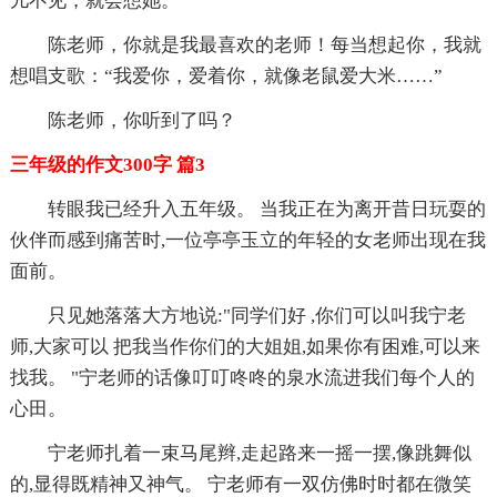
儿不见，就会想她。
陈老师，你就是我最喜欢的老师！每当想起你，我就
想唱支歌：“我爱你，爱着你，就像老鼠爱大米……”
陈老师，你听到了吗？
三年级的作文300字 篇3
转眼我已经升入五年级。 当我正在为离开昔日玩耍的
伙伴而感到痛苦时,一位亭亭玉立的年轻的女老师出现在我
面前。
只见她落落大方地说:"同学们好 ,你们可以叫我宁老
师,大家可以 把我当作你们的大姐姐,如果你有困难,可以来
找我。 "宁老师的话像叮叮咚咚的泉水流进我们每个人的
心田。
宁老师扎着一束马尾辫,走起路来一摇一摆,像跳舞似
的,显得既精神又神气。 宁老师有一双仿佛时时都在微笑