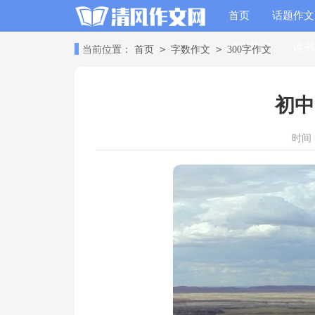
首页
话题作文
读书笔记
读书
>
>
当前位置：
首页
字数作文
300字作文
初中
时间：2