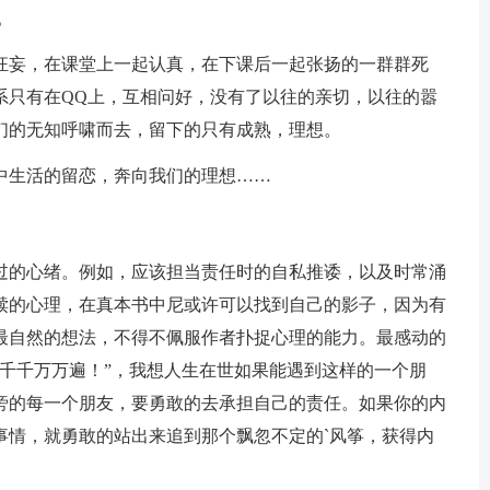
。
狂妄，在课堂上一起认真，在下课后一起张扬的一群群死
系只有在QQ上，互相问好，没有了以往的亲切，以往的嚣
们的无知呼啸而去，留下的只有成熟，理想。
中生活的留恋，奔向我们的理想……
过的心绪。例如，应该担当责任时的自私推诿，以及时常涌
赎的心理，在真本书中尼或许可以找到自己的影子，因为有
最自然的想法，不得不佩服作者扑捉心理的能力。最感动的
千千万万遍！”，我想人生在世如果能遇到这样的一个朋
旁的每一个朋友，要勇敢的去承担自己的责任。如果你的内
事情，就勇敢的站出来追到那个飘忽不定的`风筝，获得内