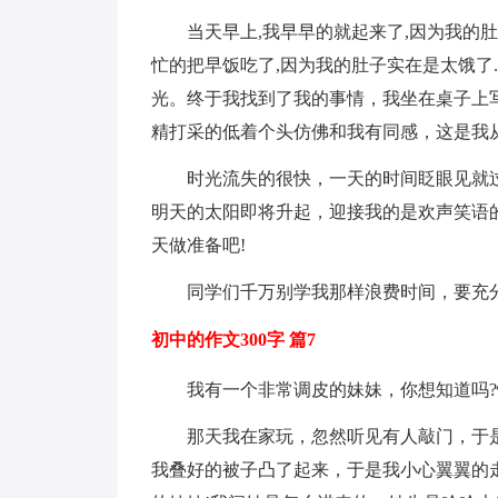
当天早上,我早早的就起来了,因为我的肚
忙的把早饭吃了,因为我的肚子实在是太饿了
光。终于我找到了我的事情，我坐在桌子上
精打采的低着个头仿佛和我有同感，这是我
时光流失的很快，一天的时间眨眼见就
明天的太阳即将升起，迎接我的是欢声笑语
天做准备吧!
同学们千万别学我那样浪费时间，要充
初中的作文300字 篇7
我有一个非常调皮的妹妹，你想知道吗
那天我在家玩，忽然听见有人敲门，于是
我叠好的被子凸了起来，于是我小心翼翼的