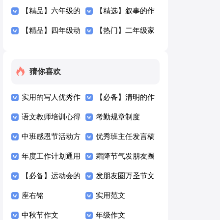
七篇
文300字集合五篇
【精品】六年级的
300字合集8篇
【精选】叙事的作
作文300字锦集五
【精品】四年级动
文300字汇编五篇
【热门】二年级家
篇
物作文300字集锦
的作文300字3篇
10篇
猜你喜欢
实用的写人优秀作
【必备】清明的作
文300字四篇
语文教师培训心得
文300字4篇
考勤规章制度
体会15篇
中班感恩节活动方
优秀班主任发言稿
案
年度工作计划通用
霜降节气发朋友圈
15篇
【必备】运动会的
的励志文案（精选
发朋友圈万圣节文
日记4篇
座右铭
100句）
案（精选125句）
实用范文
中秋节作文
年级作文