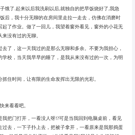
子饿了.起来以后我洗刷以后,就独自的把早饭烧好了,我急
.饭后，我十分无聊的在房间里走拉一走去，仿佛在消磨时
写起了作业。做了一回儿，我望着窗外看见，窗外的小花无
从来没有过的无聊。
过去了，这一天我过的是那么无聊和多余。不要为我担心，
的学校，当天我早早的睡了，是我从来没有过的一次，为明
分抓住时间，让有限的生命发挥出无限的光彩。
?快来看看吧。
我把门打开，一看没人呀!?可是当我回到电脑桌前，看见
走过去，一下子扑上去，把被子拿开，一看原来是我那捣蛋