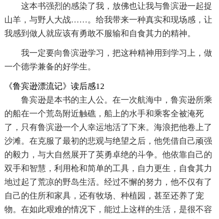
这本书强烈的感染了我，放佛也让我与鲁滨逊一起捉
山羊，与野人大战……。给我带来一种真实和现场感，让
我感到做人就应该有勇敢不服输和自食其力的精神。
我一定要向鲁滨逊学习，把这种精神用到学习上，做
一个德学兼备的好学生。
《鲁宾逊漂流记》读后感12
鲁宾逊是本书的主人公。在一次航海中，鲁宾逊所乘
的船在一个荒岛附近触礁，船上的水手和乘客全被淹死
了，只有鲁滨逊一个人幸运地活了下来。海浪把他卷上了
沙滩。在克服了最初的悲观与绝望之后，他凭借自己顽强
的毅力，与大自然展开了英勇卓绝的斗争。他依靠自己的
双手和智慧，利用枪和简单的工具，自力更生，自食其力
地过起了荒凉的野岛生活。经过不懈的努力，他不仅有了
自己的住所和家具，还有牧场、种植园，甚至还养了宠
物。在如此艰难的情况下，能过上这样的生活，是很不容