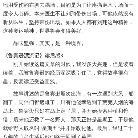
地用受伤的右脚去踢墙，目的是为了让疼痛麻木，场面一
度令人心碎。本来医生不让刘翔带伤出场，可他依然没有
听从医生，坚持带伤出场。如果人人都有刘翔这种精神，
这种奥运精神，世界将会变得美好。
品味坚强，其实，是一种境界。
《鲁宾逊漂流记》读后感3
刚开始读这篇文章的时候，我没多大兴趣，但是读着
读着，我被鲁宾逊的经历深深吸引住了，觉得故事很有
趣，反复读还受益匪浅。
故事讲述的是鲁宾逊屡次出海，有一次遇到大风，船
翻了，同伴们都遇难了，只有他侥幸逃到了荒芜人烟的海
岛上。鲁宾逊只好在岛上定了居，并开始摸索种植和狩
猎，后来他还救了一名野人，那天正好是星期五，于是他
就给野人取名叫“星期五”并开始教化他。最后，经过二十
八年的荒岛生活后他们终于回到了英国。