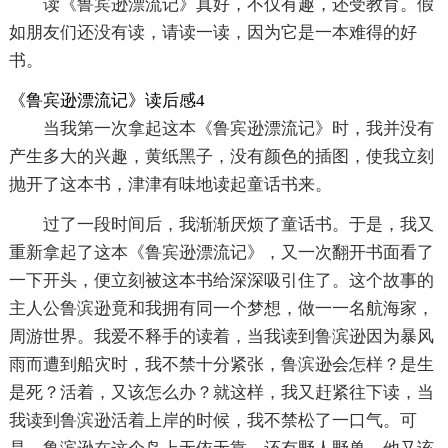
读《鲁宾逊漂流记》真好，不仅有趣，还受教育。假
如朋友们还没有读，请读一读，因为它是一本难得的好
书。
《鲁宾逊漂流记》读后感4
当我第一次拿起这本《鲁宾逊漂流记》时，我并没有
产生多大的兴趣，黄纸黑子，没有颜色的插图，使我立刻
抛开了这本书，津津有味地读起童话书来。
过了一段时间后，我渐渐厌烦了童话书。于是，我又
重新拿起了这本《鲁宾逊漂流记》，又一次翻开书面看了
一下开头，便立刻被这本书给深深吸引住了。这个故事的
主人公鲁滨逊竟和我拥有同一个梦想，做一一名航海家，
周游世界。我爱不释手的读着，当我读到鲁滨逊因为暴风
雨而遭到船灾时，我不禁十分紧张，鲁滨逊会怎样？是生
是死？活着，又该怎么办？就这样，我又赶紧往下读，当
我读到鲁滨逊活着上岸的时候，我不禁松了一口气。可