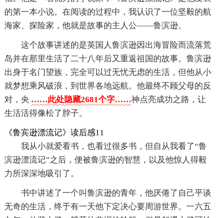
的第一本小说。在阅读的过程中，我认识了一位坚毅的航
海家、探险家，他就是故事的主人公——鲁滨逊。
这个故事讲述的是英国人鲁滨逊因出海冒险而流落荒
岛并在那里生活了二十八年后又重返祖国的故事。鲁滨逊
出身于名门望族，完全可以过无忧无虑的生活，但他从小
就梦想乘风破浪，到世界各地远航。他最终不顾父母的反
对，央
……此处隐藏2681个字……
神点亮成功之路，让
生活活得像松了脖子。
《鲁宾逊漂流记》读后感11
我从小就爱看书，也看过很多书，但自从我看了“鲁
滨逊漂流记”之后，便被鲁滨逊的智慧，以及他惊人得毅
力所深深地吸引了。
书中讲述了一个叫鲁滨逊的青年，他厌倦了自己平谈
无奇的生活，终于有一天他下定决心要周游世界。一六五