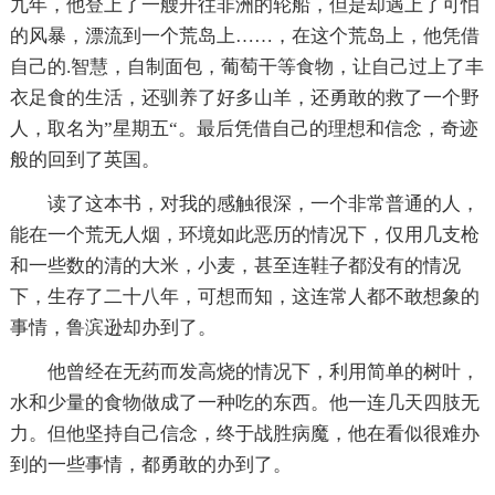
九年，他登上了一艘开往非洲的轮船，但是却遇上了可怕
的风暴，漂流到一个荒岛上……，在这个荒岛上，他凭借
自己的.智慧，自制面包，葡萄干等食物，让自己过上了丰
衣足食的生活，还驯养了好多山羊，还勇敢的救了一个野
人，取名为”星期五“。最后凭借自己的理想和信念，奇迹
般的回到了英国。
读了这本书，对我的感触很深，一个非常普通的人，
能在一个荒无人烟，环境如此恶历的情况下，仅用几支枪
和一些数的清的大米，小麦，甚至连鞋子都没有的情况
下，生存了二十八年，可想而知，这连常人都不敢想象的
事情，鲁滨逊却办到了。
他曾经在无药而发高烧的情况下，利用简单的树叶，
水和少量的食物做成了一种吃的东西。他一连几天四肢无
力。但他坚持自己信念，终于战胜病魔，他在看似很难办
到的一些事情，都勇敢的办到了。