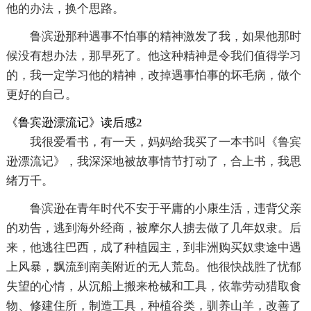
他的办法，换个思路。
鲁滨逊那种遇事不怕事的精神激发了我，如果他那时
候没有想办法，那早死了。他这种精神是令我们值得学习
的，我一定学习他的精神，改掉遇事怕事的坏毛病，做个
更好的自己。
《鲁宾逊漂流记》读后感2
我很爱看书，有一天，妈妈给我买了一本书叫《鲁宾
逊漂流记》，我深深地被故事情节打动了，合上书，我思
绪万千。
鲁滨逊在青年时代不安于平庸的小康生活，违背父亲
的劝告，逃到海外经商，被摩尔人掳去做了几年奴隶。后
来，他逃往巴西，成了种植园主，到非洲购买奴隶途中遇
上风暴，飘流到南美附近的无人荒岛。他很快战胜了忧郁
失望的心情，从沉船上搬来枪械和工具，依靠劳动猎取食
物、修建住所，制造工具，种植谷类，驯养山羊，改善了