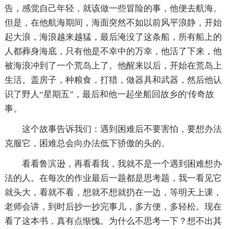
告，感觉自己年轻，就该做一些冒险的事，他便去航海。
但是，在他航海期间，海面突然不如以前风平浪静，开始
起大浪，海浪越来越猛，最后淹没了这条船，所有船上的
人都葬身海底，只有他是不幸中的万幸，他活了下来，他
被海浪冲到了一个荒岛上了。他醒来以后，开始在荒岛上
生活。盖房子，种粮食，打猎，做器具和武器，然后他认
识了野人“星期五”，最后和他一起坐船回故乡的'传奇故
事。
这个故事告诉我们：遇到困难后不要害怕，要想办法
克服它，困难总会向办法低下骄傲的头的。
看看鲁滨逊，再看看我，我就不是一个遇到困难想办
法的人。在每次的作业最后一题都是思考题，我一看见它
就头大，看就不看，想就不想就扔在一边，等明天上课，
老师会讲，到时后抄一抄完事儿，多方便，多轻松。现在
看了这本书，真有点惭愧。为什么不思考一下？想不出其