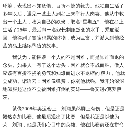
环境，表现出不知疲倦、百折不挠的毅力。他独自生活了
多年以后，遇见一些土人到岛上来举行人肉宴。他从中救
出一个土人，收为自己的奴隶，取名“星期五”。他在岛上
生活了28年，最后帮一名舰长制服叛变的水手，乘船返
回。他得到了冒险积累的财物，成为巨富，并派人到他经
营的岛上继续垦殖的故事。
我认为，能摧毁一个人的不是困难，而是知难而退的
念头。如果人一有了这个念头，困难就会不战而胜。做人
应该有百折不挠的勇气和知难而进永不退缩的'毅力，他就
会成功。谚语云：困难像弹簧，你弱他就强。我开始深深
地佩服起这位不会被困难打倒的英雄——鲁宾逊?克罗伊
茨。
就像2008年奥运会上，刘翔虽然脚上有伤，但是还是
毅然参加比赛。他最后退出了比赛，但是我还是以他为
荣，刘翔，他是我们心目中的英雄。他在比赛前还在拼命