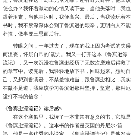
是，鲁滨逊在这个岛上无依无靠，还有野人野兽，他又该
怎么办？我怀着激动的心情又读下去，当他失落时，我也
跟着沮丧，当他幸运时，我便高兴。最后，当我读玩着本
书时，我不禁深深体会到了鲁滨逊的艰辛，更明白人不能
莽撞，做事要三思而后行。
转眼之间，一年过去了，现在的我正因为考试的失误
而沮丧，怀疑自己的`能力。我又一打开这本《鲁宾逊漂
流记》，又一次沉浸在鲁滨逊经历了无数次磨难后得救了
的章节中。读完后，我轻轻地放下书，回味起来。想到自
己，又想到鲁滨逊，不禁羞愧难当，跟鲁滨逊相比，我实
在微不足道，我应该学习鲁滨逊那种坚持，坚定，那种厄
运打不垮的信念！
《鲁宾逊漂流记》读后感5
在这个寒假里，我读了一本非常有意义的书，它就是
《鲁滨逊漂流记》。这本书的作者是英国的丹尼尔·笛
福。他是一名优秀的小说家，《鲁滨逊漂流记》是他发表