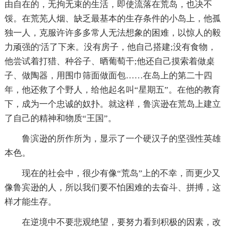
由自在的，无拘无束的生活，即使流落在荒岛，也决不
馁。在荒芜人烟、缺乏最基本的生存条件的小岛上，他孤
独一人，克服许许多多常人无法想象的困难，以惊人的毅
力顽强的'活了下来。没有房子，他自己搭建;没有食物，
他尝试着打猎、种谷子、晒葡萄干;他还自己摸索着做桌
子、做陶器，用围巾筛面做面包……在岛上的第二十四
年，他还救了个野人，给他起名叫“星期五”。在他的教育
下，成为一个忠诚的奴扑。就这样，鲁滨逊在荒岛上建立
了自己的精神和物质“王国”。
鲁滨逊的所作所为，显示了一个硬汉子的坚强性英雄
本色。
现在的社会中，很少有像“荒岛”上的不幸，而更少又
像鲁宾逊的人，所以我们要不怕困难的去奋斗、拼搏，这
样才能生存。
在逆境中不要悲观绝望，要努力看到积极的因素，改