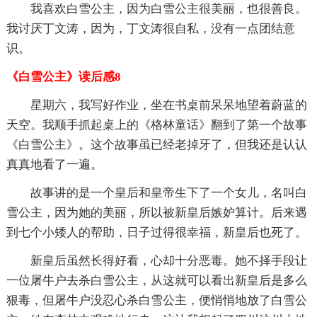
我喜欢白雪公主，因为白雪公主很美丽，也很善良。
我讨厌丁文涛，因为，丁文涛很自私，没有一点团结意
识。
《白雪公主》读后感8
星期六，我写好作业，坐在书桌前呆呆地望着蔚蓝的
天空。我顺手抓起桌上的《格林童话》翻到了第一个故事
《白雪公主》。这个故事虽已经老掉牙了，但我还是认认
真真地看了一遍。
故事讲的是一个皇后和皇帝生下了一个女儿，名叫白
雪公主，因为她的美丽，所以被新皇后嫉妒算计。后来遇
到七个小矮人的帮助，日子过得很幸福，新皇后也死了。
新皇后虽然长得好看，心却十分恶毒。她不择手段让
一位屠牛户去杀白雪公主，从这就可以看出新皇后是多么
狠毒，但屠牛户没忍心杀白雪公主，便悄悄地放了白雪公