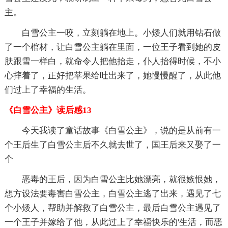
主。
白雪公主一咬，立刻躺在地上。小矮人们就用钻石做
了一个棺材，让白雪公主躺在里面，一位王子看到她的皮
肤跟雪一样白，就命令人把他抬走，仆人抬得时候，不小
心摔着了，正好把苹果给吐出来了，她慢慢醒了，从此他
们过上了幸福的生活。
《白雪公主》读后感13
今天我读了童话故事《白雪公主》，说的是从前有一
个王后生了白雪公主后不久就去世了，国王后来又娶了一
个
恶毒的王后，因为白雪公主比她漂亮，就很嫉恨她，
想方设法要毒害白雪公主，白雪公主逃了出来，遇见了七
个小矮人，帮助并解救了白雪公主，最后白雪公主遇见了
一个王子并嫁给了他，从此过上了幸福快乐的'生活，而恶