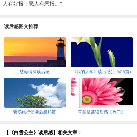
人有好报；恶人有恶报。”
读后感图文推荐
慈母情深读后感
《我的大学》读后感(汇编15篇)
骑鹅旅行记读后感15篇
草船借箭读后感【热门】
【《白雪公主》读后感】相关文章：