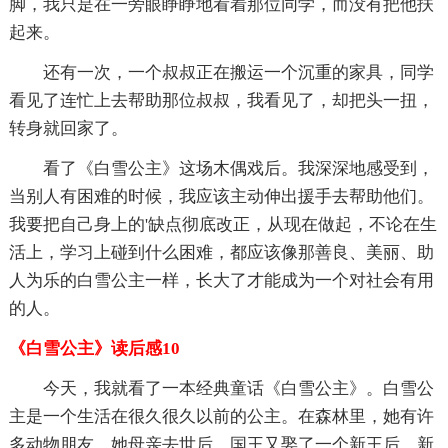
脚，我只是在一旁眼睁睁地看着那位同学，而没有把他扶
起来。
还有一次，一个叔叔正在搬运一个沉重的家具，同学
看见了连忙上去帮助那位叔叔，我看见了，却把头一扭，
转身就回家了。
看了《白雪公主》这场木偶戏后。我深深地感受到，
当别人有困难的时候，我应该主动伸出援手去帮助他们。
我要把自己身上的'缺点彻底改正，从现在做起，不论在生
活上，学习上碰到什么困难，都应该像那善良、美丽、助
人为乐的白雪公主一样，长大了才能成为一个对社会有用
的人。
《白雪公主》读后感10
今天，我就看了一本经典童话《白雪公主》。白雪公
主是一个生活在很久很久以前的公主。在森林里，她有许
多动物朋友。她母亲去世后，国王又娶了一个新王后，新