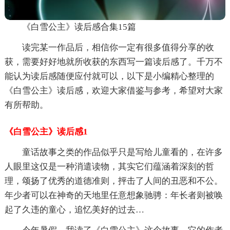
《白雪公主》读后感合集15篇
读完某一作品后，相信你一定有很多值得分享的收
获，需要好好地就所收获的东西写一篇读后感了。千万不
能认为读后感随便应付就可以，以下是小编精心整理的
《白雪公主》读后感，欢迎大家借鉴与参考，希望对大家
有所帮助。
《白雪公主》读后感1
童话故事之类的作品似乎只是写给儿童看的，在许多
人眼里这仅是一种消遣读物，其实它们蕴涵着深刻的哲
理，颂扬了优秀的道德准则，抨击了人间的丑恶和不公。
年少者可以在神奇的天地里任意想象驰骋：年长者则被唤
起了久违的童心，追忆美好的过去…