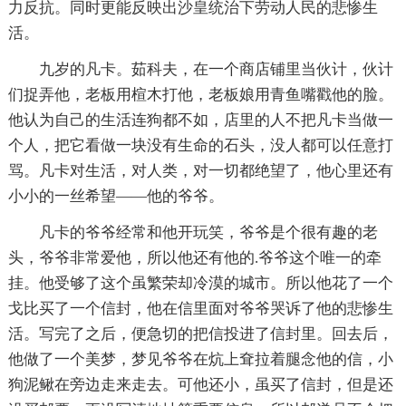
力反抗。同时更能反映出沙皇统治下劳动人民的悲惨生
活。
九岁的凡卡。茹科夫，在一个商店铺里当伙计，伙计
们捉弄他，老板用楦木打他，老板娘用青鱼嘴戳他的脸。
他认为自己的生活连狗都不如，店里的人不把凡卡当做一
个人，把它看做一块没有生命的石头，没人都可以任意打
骂。凡卡对生活，对人类，对一切都绝望了，他心里还有
小小的一丝希望——他的爷爷。
凡卡的爷爷经常和他开玩笑，爷爷是个很有趣的老
头，爷爷非常爱他，所以他还有他的.爷爷这个唯一的牵
挂。他受够了这个虽繁荣却冷漠的城市。所以他花了一个
戈比买了一个信封，他在信里面对爷爷哭诉了他的悲惨生
活。写完了之后，便急切的把信投进了信封里。回去后，
他做了一个美梦，梦见爷爷在炕上耷拉着腿念他的信，小
狗泥鳅在旁边走来走去。可他还小，虽买了信封，但是还