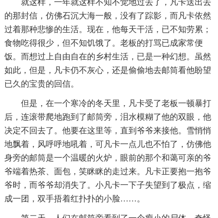
就这样，一年就这样不知不觉地过去了，凡卡送出去
的那封信，仿佛石沉大海一般，没有了踪影，而凡卡依然
过着那种悲惨的生活。现在，他每天干活，已不知劳累；
食物吃得很少，但不知饥饿了。老板的打骂已成家常便
饭。而想过上自由自在的乡村生活，已是一种幻想。虽然
如此，但是，凡卡仍不灰心，还是偷偷地去邮筒看他盼望
已久的宝贵的回信。
但是，在一个寒冷的冬天里，凡卡受了老板一顿暴打
后，连滚带爬地跑到了邮筒旁，泪水模糊了他的双眼，他
决定不回去了。他要在这里等，直到爷爷来接他。雪悄悄
地飘着，风呼呼地吼着，可凡卡一点儿也不怕了，仿佛他
身旁的邮筒是一个温暖的火炉，眼前的那个和蔼可亲的爷
爷端着热茶、面包，笑眯眯的走过来。凡卡正要抱一抱爷
爷时，而爷爷却消失了。小凡卡一下子失望到了极点，缩
成一团，双手捂着红扑扑的小脸……。