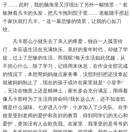
子…… 此时，我的脑海里又浮现出了另外一幅情景：” 老
板揪着凡卡的头发，把凡卡拖到院子里…… 老板随手捞起
个家伙就打凡卡。“ 这一幕悲惨的情景，让我的心如刀
绞。
凡卡那么小就失去了亲人的疼爱，独自一人孤苦伶
仃，本应该生活在充满快乐。美好的童年时代，却做了学
徒，过上了悲惨的生活。而我呢?每天生活如此优越，从
不担心什么，除了学习，记得周末休息，在作业全部完成
的情况下，本想帮妈妈做点家务事，没想到扫把还没拿起
就被妈妈制止了，现在的孩子或许在家里就是” 小皇帝“
，无论在物质上还是精神上，家长多会充分满足，用得着
像凡卡那样为了生活而拼命吗?我长这么大，还不知道饥
饿是什么滋味。七岁进入小学，十岁加入了少先队。在学
校里受到老师的爱护和良好的教育，得到同学们的关心和
爱护，更加没有人会欺负我。在家里，我享受的是爷爷奶