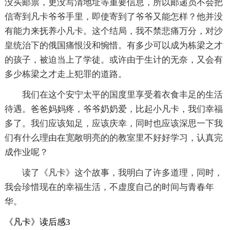
没买邮票，更没写清地址等重要信息，所以邮递员不会把
信寄到凡卡爷爷手里，即使寄到了爷爷又能怎样？他并没
有能力来抚养小凡卡。这个结局，我不禁悲痛万分，对沙
皇统治下的俄国痛恨没和惋惜。有多少可以成为栋梁之才
的孩子，被迫当上了学徒。或许由于生计的无奈，又会有
多少栋梁之才走上犯罪的道路。
我们在这个安宁太平的国度里享受着衣食丰足的生活
待遇。爸爸妈妈疼，爷爷奶奶爱，比起小凡卡，我们幸福
多了。我们应该知足，应该庆幸，同时也应该深思一下我
们有什么理由在宽敞明亮的的教室里不好好学习，认真完
成作业呢？
读了《凡卡》这个故事，我明白了许多道理，同时，
我会珍惜现在的幸福生活，不虚度自己的时间与青春年
华。
《凡卡》读后感3