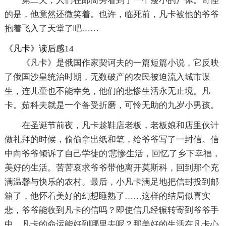
第二天，人们在邮筒旁看到了一个瘦小的尸体。奇怪
的是，他竟然还微笑着。也许，临死前，凡卡被他的爷爷
抱着飞入了天堂了吧……
《凡卡》读后感14
《凡卡》是俄国作家契诃夫的一篇短篇小说，它反映
了俄国沙皇统治时期，无数破产的农民被迫流入城市谋
生，连儿童也不能幸免，他们的悲惨生活永无止境。凡
卡。茹科夫就是一个备受折磨，可怜无助的九岁小男孩。
在圣诞节前夜，凡卡趁鞋店老板，老板娘和店里伙计
做礼拜的时候，偷偷拿出纸和笔，给爷爷写了一封信。信
中向爷爷倾诉了自己学徒的'悲惨生活，回忆了乡下幸福，
美好的生活。苦苦哀求爷爷带他离开莫斯科，回到那个充
满温馨与快乐的农村。最后，小凡卡满足地把信封投到邮
箱了，他怀着美好的幻想睡熟了……这样的结局似喜实
悲，爷爷能收到凡卡的信吗？即使信几经辗转寄到爷爷手
中，凡卡的命运能好到哪里去呢？那美好的生活在凡卡心