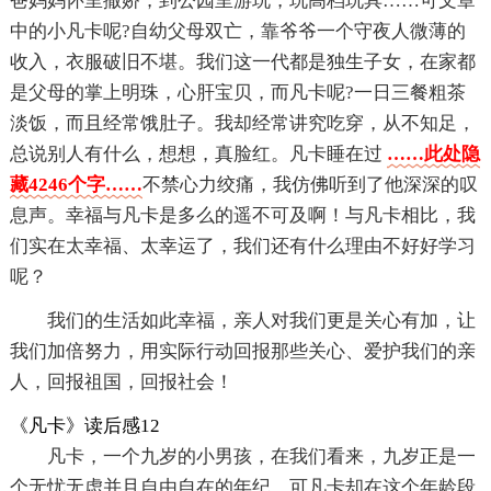
爸妈妈怀里撒娇，到公园里游玩，玩高档玩具……可文章
中的小凡卡呢?自幼父母双亡，靠爷爷一个守夜人微薄的
收入，衣服破旧不堪。我们这一代都是独生子女，在家都
是父母的掌上明珠，心肝宝贝，而凡卡呢?一日三餐粗茶
淡饭，而且经常饿肚子。我却经常讲究吃穿，从不知足，
总说别人有什么，想想，真脸红。凡卡睡在过
……此处隐
藏4246个字……
不禁心力绞痛，我仿佛听到了他深深的叹
息声。幸福与凡卡是多么的遥不可及啊！与凡卡相比，我
们实在太幸福、太幸运了，我们还有什么理由不好好学习
呢？
我们的生活如此幸福，亲人对我们更是关心有加，让
我们加倍努力，用实际行动回报那些关心、爱护我们的亲
人，回报祖国，回报社会！
《凡卡》读后感12
凡卡，一个九岁的小男孩，在我们看来，九岁正是一
个无忧无虑并且自由自在的年纪，可凡卡却在这个年龄段