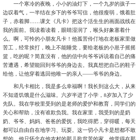
一个寒冷的夜晚，小小的油灯下，一个九岁的孩子一
边叹着气，一半结在乡下的爷爷写信，他很瘦弱，饿着肚
子，赤着脚……课文《凡卡》把这个活生生的画面战线在
我的面前。我读着读着，眼睛湿润了，喉头好象塞着什
么。啊，可怜的小朋友凡卡！他孤苦伶仃地在老板家里做
苦工，经常挨打，晚上不能睡觉，要给老板的小崽子摇摇
篮，吃的呢？简直没有，他的信中向爷爷诉说着自己的痛
苦遭遇，希望能回到爷爷的身边去。我真想把自己的鞋子
给他，让他穿着逃回他唯一的亲人——爷爷的身边。
和凡卡相比，我是多么幸福啊！我长到这么大，从来
不知道饥饿是什么滋味。六岁半进了小学，8岁加入了少
先队。我在学校里受到的是老师的爱护和教育，同学们的
关心和帮助，没有谁欺负我。我在家里，我受到的是奶
奶、爷爷、妈妈、爸爸的爱抚，我吃得肥，穿得暖，每天
都可以自由自在地学习、玩耍。这一切小凡卡是想都不敢
想的，他只怀念在他农村的那儿歌贫苦的家，他觉得在那