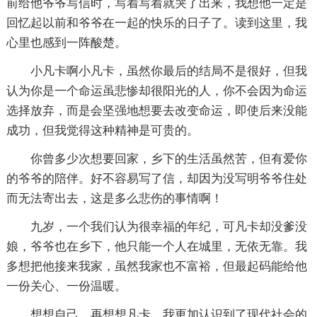
前给他爷爷写信时，写着写着就哭了出来，我想他一定是
回忆起以前和爷爷在一起的快乐的日子了。读到这里，我
心里也感到一阵酸楚。
小凡卡啊小凡卡，虽然你最后的结局不是很好，但我
认为你是一个命运虽悲惨却很阳光的人，你不会因为命运
选择放弃，而是会坚强地想要去改变命运，即使后来没能
成功，但我觉得这种精神是可贵的。
你曾多少次想要回家，乡下的生活虽然苦，但有爱你
的爷爷的陪伴。好不容易写了信，却因为没写明爷爷住处
而无法寄出去，这是多么悲伤的事情啊！
九岁，一个我们认为很幸福的年纪，可凡卡却没爹没
娘，爷爷也在乡下，他只能一个人在城里，无依无靠。我
多想把他接来我家，虽然我家也不富裕，但最起码能给他
一份关心、一份温暖。
想想自己，再想想凡卡，我更加认识到了现代社会的