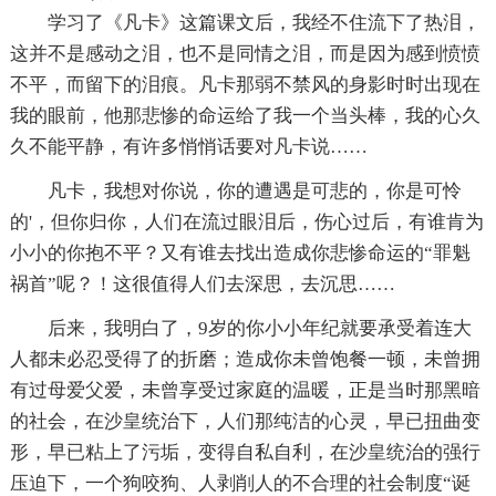
学习了《凡卡》这篇课文后，我经不住流下了热泪，
这并不是感动之泪，也不是同情之泪，而是因为感到愤愤
不平，而留下的泪痕。凡卡那弱不禁风的身影时时出现在
我的眼前，他那悲惨的命运给了我一个当头棒，我的心久
久不能平静，有许多悄悄话要对凡卡说……
凡卡，我想对你说，你的遭遇是可悲的，你是可怜
的'，但你归你，人们在流过眼泪后，伤心过后，有谁肯为
小小的你抱不平？又有谁去找出造成你悲惨命运的“罪魁
祸首”呢？！这很值得人们去深思，去沉思……
后来，我明白了，9岁的你小小年纪就要承受着连大
人都未必忍受得了的折磨；造成你未曾饱餐一顿，未曾拥
有过母爱父爱，未曾享受过家庭的温暖，正是当时那黑暗
的社会，在沙皇统治下，人们那纯洁的心灵，早已扭曲变
形，早已粘上了污垢，变得自私自利，在沙皇统治的强行
压迫下，一个狗咬狗、人剥削人的不合理的社会制度“诞