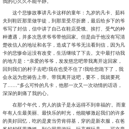
我的心久久不能平静。
这个悲惨故事讲凡卡这样的童年：九岁的凡卡、茹科
夫到鞋匠那里做学徒，到那里受尽折磨，最后给乡下的爷
爷写了封信，信中讲了自己在鞋店受饿、挨打、受气的种
种遭遇，并多次恳求爷爷带他回家。但是由于他没有写清
楚收信人的地址和名字，造成了爷爷无法看到信，因为凡
卡的悲惨命运没有改变，生活继续了下去。文中最打动我
的地方是：“亲爱的爷爷，发发慈悲吧带我离开这回家，
回到我们的村子去吧!我在也受不住了!我给您跪下了，我
会永远为您祷告上帝。带我离开这吧，要不，我就要死
了……”多么可怜的凡卡，他那一次又一次动情的话语，
深深的刺痛了我的心。
在那个年代，穷人的孩子是永远得不到幸福的'。而童
年有人生最美丽、最快乐的时光，他能够激起我们的许多
的美好回忆，吃的是麦当劳肯得基，穿的是新衣服，在爸