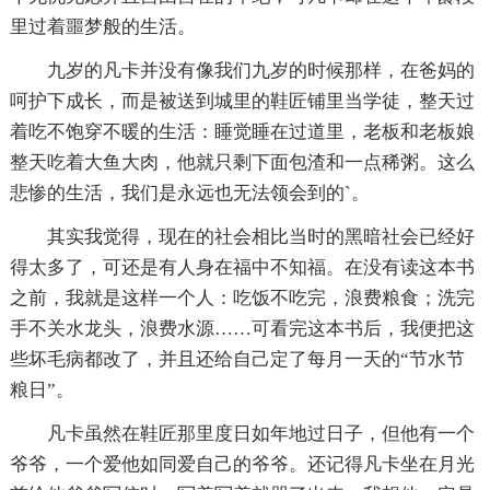
里过着噩梦般的生活。
九岁的凡卡并没有像我们九岁的时候那样，在爸妈的
呵护下成长，而是被送到城里的鞋匠铺里当学徒，整天过
着吃不饱穿不暖的生活：睡觉睡在过道里，老板和老板娘
整天吃着大鱼大肉，他就只剩下面包渣和一点稀粥。这么
悲惨的生活，我们是永远也无法领会到的`。
其实我觉得，现在的社会相比当时的黑暗社会已经好
得太多了，可还是有人身在福中不知福。在没有读这本书
之前，我就是这样一个人：吃饭不吃完，浪费粮食；洗完
手不关水龙头，浪费水源……可看完这本书后，我便把这
些坏毛病都改了，并且还给自己定了每月一天的“节水节
粮日”。
凡卡虽然在鞋匠那里度日如年地过日子，但他有一个
爷爷，一个爱他如同爱自己的爷爷。还记得凡卡坐在月光