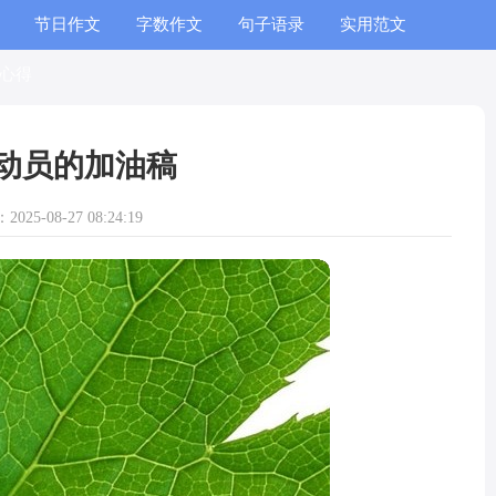
节日作文
字数作文
句子语录
实用范文
心得
动员的加油稿
025-08-27 08:24:19