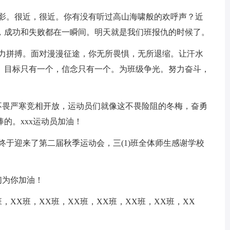
身影。很近，很近。你有没有听过高山海啸般的欢呼声？近
，成功和失败都在一瞬间。明天就是我们班报仇的时候了。
奋力拼搏。面对漫漫征途，你无所畏惧，无所退缩。让汗水
。目标只有一个，信念只有一个。为班级争光。努力奋斗，
梅花不畏严寒竞相开放，运动员们就像这不畏险阻的冬梅，奋勇
的。xxx运动员加油！
校终于迎来了第二届秋季运动会，三(1)班全体师生感谢学校
们为你加油！
X班，XX班，XX班，XX班，XX班，XX班，XX班，XX