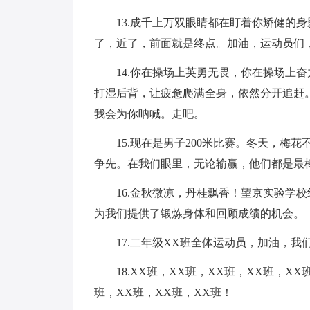
13.成千上万双眼睛都在盯着你矫健的
了，近了，前面就是终点。加油，运动员们
14.你在操场上英勇无畏，你在操场上
打湿后背，让疲惫爬满全身，依然分开追赶
我会为你呐喊。走吧。
15.现在是男子200米比赛。冬天，
争先。在我们眼里，无论输赢，他们都是最棒
16.金秋微凉，丹桂飘香！望京实验学
为我们提供了锻炼身体和回顾成绩的机会。
17.二年级XX班全体运动员，加油，我
18.XX班，XX班，XX班，XX班，X
班，XX班，XX班，XX班！