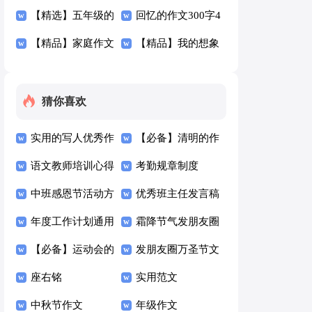
300字合集八篇
【精选】五年级的
字汇总五篇
回忆的作文300字4
作文300字汇总9篇
【精品】家庭作文
篇
【精品】我的想象
300字四篇
作文300字3篇
猜你喜欢
实用的写人优秀作
【必备】清明的作
文300字四篇
语文教师培训心得
文300字4篇
考勤规章制度
体会15篇
中班感恩节活动方
优秀班主任发言稿
案
年度工作计划通用
霜降节气发朋友圈
15篇
【必备】运动会的
的励志文案（精选
发朋友圈万圣节文
日记4篇
座右铭
100句）
案（精选125句）
实用范文
中秋节作文
年级作文