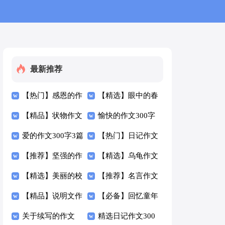
最新推荐
【热门】感恩的作
【精选】眼中的春
文300字五篇
【精品】状物作文
天作文300字7篇
愉快的作文300字
300字4篇
爱的作文300字3篇
四篇
【热门】日记作文
【推荐】坚强的作
300字集锦10篇
【精选】乌龟作文
文300字汇总8篇
【精选】美丽的校
300字3篇
【推荐】名言作文
园作文300字5篇
【精品】说明文作
300字10篇
【必备】回忆童年
文300字锦集7篇
关于续写的作文
作文300字4篇
精选日记作文300