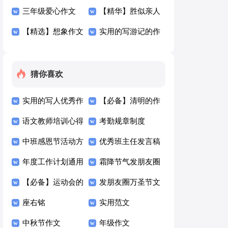
六篇
300字4篇
三年级爱心作文
作文300字锦集十
【精华】胜似亲人
300字四篇
【精选】想象作文
篇
作文300字锦集六
实用的写游记的作
600字集锦6篇
篇
文300字集合5篇
猜你喜欢
实用的写人优秀作
【必备】清明的作
文300字四篇
语文教师培训心得
文300字4篇
考勤规章制度
体会15篇
中班感恩节活动方
优秀班主任发言稿
案
年度工作计划通用
霜降节气发朋友圈
15篇
【必备】运动会的
的励志文案（精选
发朋友圈万圣节文
日记4篇
座右铭
100句）
案（精选125句）
实用范文
中秋节作文
年级作文