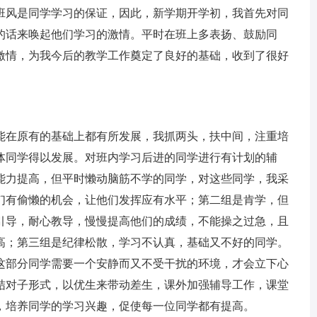
班风是同学学习的保证，因此，新学期开学初，我首先对同
的话来唤起他们学习的激情。平时在班上多表扬、鼓励同
激情，为我今后的教学工作奠定了良好的基础，收到了很好
能在原有的基础上都有所发展，我抓两头，扶中间，注重培
体同学得以发展。对班内学习后进的同学进行有计划的辅
能力提高，但平时懒动脑筋不学的同学，对这些同学，我采
们有偷懒的机会，让他们发挥应有水平；第二组是肯学，但
引导，耐心教导，慢慢提高他们的成绩，不能操之过急，且
高；第三组是纪律松散，学习不认真，基础又不好的同学。
这部分同学需要一个安静而又不受干扰的环境，才会立下心
结对子形式，以优生来带动差生，课外加强辅导工作，课堂
，培养同学的学习兴趣，促使每一位同学都有提高。