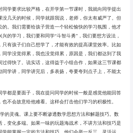
对同学要求比较严格，在开学第一节课时，我就向同学提出
课没几天的时候，同学就跟我说，老师，你太有威严了。但
松的。我们需要给孩子营造一个轻松愉快的学习氛围，他才
兴兴的学习，我们要和同学“斗智斗勇”，我们要想方设法，
，只有孩子们自己想学了，才能有效的提高课堂效率。比如
，同学没觉得累，我也没觉得累，原因是，我们都达到了我
间过得快了。说实话，这得益于小组合作，如果这三节课都
励同学讲，同学讲完后，多表扬，夸要夸到点子上，不能太
同学都是要面子，我在提问同学的时候一般是感觉他能回答
，也不会故意给他难看。这样会打击他们学习的积极性。
数学的灵魂。课上要不断渗透数学思想方法和解题技巧。数
活，变化多端。如果一味的玩题海战术，不讲方法和技巧是
同学能掌握一定的方法和技巧，他们会举一反三，灵活运