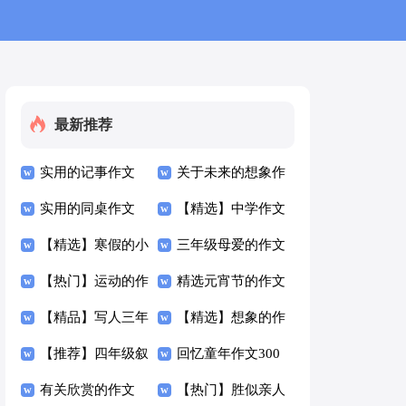
最新推荐
实用的记事作文
关于未来的想象作
300字四篇
实用的同桌作文
文300字四篇
【精选】中学作文
300字四篇
【精选】寒假的小
300字合集4篇
三年级母爱的作文
学作文300字集合
【热门】运动的作
300字4篇
精选元宵节的作文
六篇
文300字集合八篇
【精品】写人三年
300字4篇
【精选】想象的作
级作文300字汇编
【推荐】四年级叙
文300字汇总10篇
回忆童年作文300
九篇
事作文300字汇编
有关欣赏的作文
字合集八篇
【热门】胜似亲人