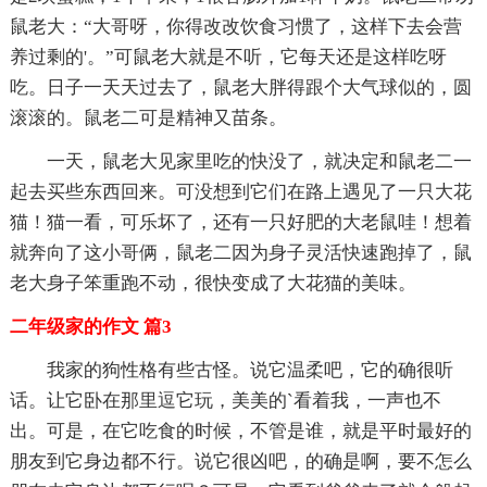
鼠老大：“大哥呀，你得改改饮食习惯了，这样下去会营
养过剩的'。”可鼠老大就是不听，它每天还是这样吃呀
吃。日子一天天过去了，鼠老大胖得跟个大气球似的，圆
滚滚的。鼠老二可是精神又苗条。
一天，鼠老大见家里吃的快没了，就决定和鼠老二一
起去买些东西回来。可没想到它们在路上遇见了一只大花
猫！猫一看，可乐坏了，还有一只好肥的大老鼠哇！想着
就奔向了这小哥俩，鼠老二因为身子灵活快速跑掉了，鼠
老大身子笨重跑不动，很快变成了大花猫的美味。
二年级家的作文 篇3
我家的狗性格有些古怪。说它温柔吧，它的确很听
话。让它卧在那里逗它玩，美美的`看着我，一声也不
出。可是，在它吃食的时候，不管是谁，就是平时最好的
朋友到它身边都不行。说它很凶吧，的确是啊，要不怎么