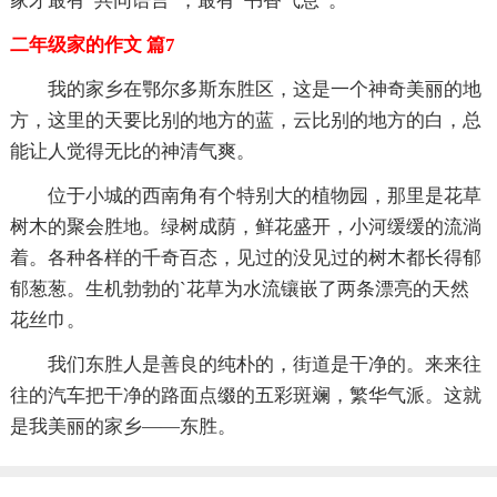
家才最有“共同语言”，最有“书香气息”。
二年级家的作文 篇7
我的家乡在鄂尔多斯东胜区，这是一个神奇美丽的地
方，这里的天要比别的地方的蓝，云比别的地方的白，总
能让人觉得无比的神清气爽。
位于小城的西南角有个特别大的植物园，那里是花草
树木的聚会胜地。绿树成荫，鲜花盛开，小河缓缓的流淌
着。各种各样的千奇百态，见过的没见过的树木都长得郁
郁葱葱。生机勃勃的`花草为水流镶嵌了两条漂亮的天然
花丝巾。
我们东胜人是善良的纯朴的，街道是干净的。来来往
往的汽车把干净的路面点缀的五彩斑斓，繁华气派。这就
是我美丽的家乡——东胜。