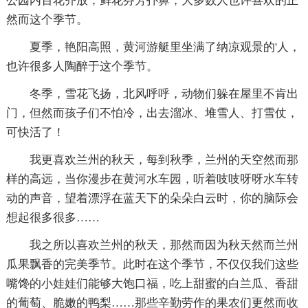
公园内百花齐放，鲜花芬芳扑鼻，大多数人也许喜欢的正
然而这个季节。
夏季，艳阳高照，黄河游艇里坐满了纳凉观景的'人，
也许很多人陶醉于这个季节。
冬季，雪花飞扬，北风呼呼，动物们躲在屋里不肯出
门，但然而孩子们不怕冷，出去溜冰、堆雪人、打雪仗，
可快活了！
我更喜欢兰州的秋天，每到秋季，兰州的天空然而那
样的高远，当你漫步在黄河水车园，听着吱吱呀呀水车转
动的声音，望着漂浮在蓝天下的朵朵白云时，你的脑际会
想起很多很多……
我之所以喜欢兰州的秋天，那然而因为秋天然而兰州
瓜果飘香的完美季节。此时在这个季节，不仅仅我们这些
嘴馋的小娃娃们能够大饱口福，吃上甜蜜的白兰瓜、香甜
的葡萄、脆嫩的鸭梨……那些辛勤劳作的果农们更然而收