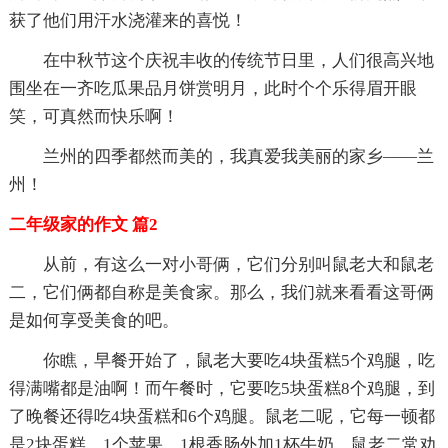
获了他们用汗水浇灌来的喜悦！
在中秋节这个庆祝丰收的传统节日里，人们很高兴地
围坐在一齐吃瓜果品月饼赏明月，此时个个乐得眉开眼
笑，可真然而快乐啊！
兰州的四季都然而美的，我真爱我美丽的家乡——兰
州！
二年级家的作文 篇2
从前，有这么一对小哥俩，它们分别叫鼠老大和鼠老
二，它们俩都自称是美食家。那么，我们就来看看这哥俩
是如何享受美食的吧。
你瞧，早餐开始了，鼠老大要吃4块蛋糕5个鸡腿，吃
得满嘴都是油啊！而午餐时，它要吃5块蛋糕8个鸡腿，到
了晚餐还得吃4块蛋糕和6个鸡腿。鼠老二呢，它每一顿都
是2块蛋糕，1个苹果，1根香肠外加1杯牛奶。鼠老二常劝