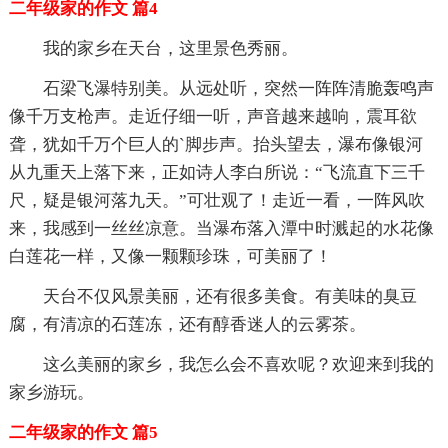
二年级家的作文 篇4
我的家乡在天台，这里景色秀丽。
石梁飞瀑特别美。从远处听，突然一阵阵清脆轰鸣声
像千万支枪声。走近仔细一听，声音越来越响，震耳欲
聋，犹如千万个巨人的`脚步声。抬头望去，瀑布像银河
从九重天上落下来，正如诗人李白所说：“飞流直下三千
尺，疑是银河落九天。”可壮观了！走近一看，一阵风吹
来，我感到一丝丝凉意。当瀑布落入潭中时溅起的水花像
白莲花一样，又像一颗颗珍珠，可美丽了！
天台不仅风景美丽，还有很多美食。有美味的臭豆
腐，有清凉的石莲冻，还有醇香迷人的云雾茶。
这么美丽的家乡，我怎么会不喜欢呢？欢迎来到我的
家乡游玩。
二年级家的作文 篇5