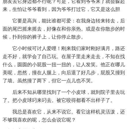
朋友去它身边都不行呢？可是，它看到爷爷来了就会躲起
来，生怕让爷爷看到，因为爷爷打过它，它又是这么胆
它要是高兴，能比谁都可爱：在我身边转来转去，后
面的尾巴摇来摇去，好像在和你亲热。或是在你散步的时
候，扑到你的裤子上，让你停止散步。
它小时候可讨人爱哩！刚来我们家时刚好满月，路还
走不好，就学会了自己玩。在屋子里走来走去，不知在找
什么，圆圆的小屁股一扭一扭的，让人发笑。他正在哪儿
美呢，忽然，撞在人腿上，向后退了好几步，屁股又撞到
了墙。虽然撞了两下，但它一点儿也不哭。
后来不知从哪里找到了一个小皮球，就到院子里去玩
了。把小皮球叼来叼去。被它咬得都看不出样子了。
我总是喜欢它，从来不说它。看它这样机灵活泼，还
不够我喜欢的呢，怎么会说它呢？