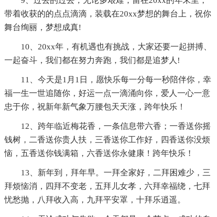
9、过去的过去，无论多艰难，留在20xx的年末里，
带着收获的的点点滴滴，装载在20xx梦想的舞台上，祝你
舞台绚丽，梦想成真!
10、20xx年，有机遇也有挑战，大家还要一起拼搏、
一起奋斗，我们都在努力奔跑，我们都是追梦人!
11、今天是1月1日，愿快乐每一分每一秒陪伴你，幸
福一生一世追随你，好运一点一滴涌向你，爱人一心一意
忠于你，祝新年新气象万腰包天天涨，跨年快乐！
12、跨年临近梅花香，一条信息带六香；一香送你摇
钱树，二香送你贵人扶，三香送你工作好，四香送你没烦
恼，五香送你钱满箱，六香送你永健康！跨年快乐！
13、新年到，拜年早。一拜全家好，二拜困难少，三
拜烦恼消，四拜不变老，五拜儿女孝，六拜幸福绕，七拜
忧愁抛，八拜收入高，九拜平安罩，十拜乐逍遥。