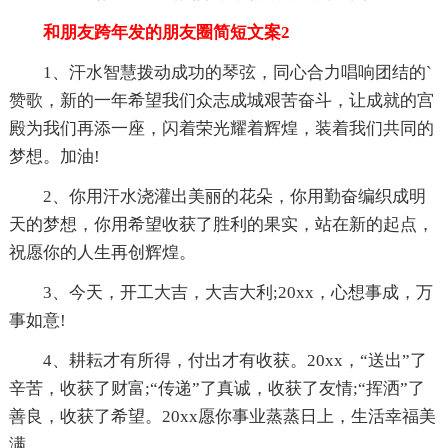
和朋友跨年发的朋友圈简短文案2
1、汗水智慧拨动成功的琴弦，同心合力唱响团结的`
赞歌，新的一年希望我们众志成城艰苦奋斗，让成就的宫
殿为我们再添一座，闪着荣光耀着辉煌，装着我们共同的
梦想。加油!
2、你用汗水浇灌出美丽的花朵，你用勤奋编织成明
天的梦想，你用希望收获了胜利的果实，站在新的起点，
祝愿你的人生再创辉煌。
3、今天，开工大吉，大吉大利;20xx，心想事成，万
事如意!
4、耕耘才有所得，付出才有收获。20xx，“送出”了
辛苦，收获了财富;“传递”了真诚，收获了友情;“挥洒”了
善良，收获了希望。20xx愿你事业蒸蒸日上，生活幸福美
满。