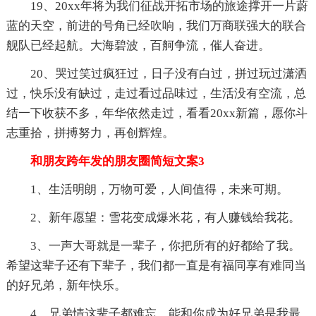
19、20xx年将为我们征战开拓市场的旅途撑开一片蔚
蓝的天空，前进的号角已经吹响，我们万商联强大的联合
舰队已经起航。大海碧波，百舸争流，催人奋进。
20、哭过笑过疯狂过，日子没有白过，拼过玩过潇洒
过，快乐没有缺过，走过看过品味过，生活没有空流，总
结一下收获不多，年华依然走过，看看20xx新篇，愿你斗
志重拾，拼搏努力，再创辉煌。
和朋友跨年发的朋友圈简短文案3
1、生活明朗，万物可爱，人间值得，未来可期。
2、新年愿望：雪花变成爆米花，有人赚钱给我花。
3、一声大哥就是一辈子，你把所有的好都给了我。
希望这辈子还有下辈子，我们都一直是有福同享有难同当
的好兄弟，新年快乐。
4、兄弟情这辈子都难忘，能和你成为好兄弟是我最