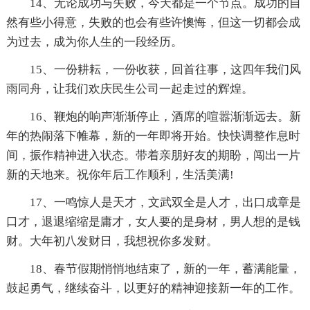
14、无论成功与失败，今天都是一个节点。成功的自
然有些小得意，失败的也会有些许懊悔，但这一切都会成
为过去，成为你人生的一段经历。
15、一份耕耘，一份收获，回首往事，这四年我们风
雨同舟，让我们欢庆民生公司一起走过的辉煌。
16、鞭炮的响声渐渐停止，酒席的喧嚣渐渐远去。新
年的热闹落下帷幕，新的一年即将开始。快快调整作息时
间，振作精神进入状态。带着亲朋好友的期盼，闯出一片
新的天地来。祝你年后工作顺利，生活美满!
17、一鸣惊人是天才，文武双全是人才，出口成章是
口才，退退缩缩是庸才，女人要的是身材，男人想的是钱
财。大年初八发财日，我想祝你多发财。
18、春节假期悄悄地结束了，新的一年，蓄满能量，
鼓起勇气，继续奋斗，以更好的精神迎接新一年的工作。