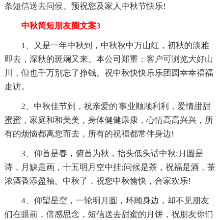
条短信送去问候。预祝您及家人中秋节快乐!
中秋简短朋友圈文案3
1、又是一年中秋到，中秋秋中万山红，初秋的淡雅
即去，深秋的斑斓又来。本公司郑重：客户可浏览大好山
川，但也千万别忘了挣钱。祝中秋快快乐乐团圆幸幸福福
走访。
2、中秋佳节到，祝亲爱的'事业顺顺利利，爱情甜甜
蜜蜜，家庭和和美美，身体健健康康，心情高高兴兴，所
有的烦恼都离您而去，所有的祝福都常伴身边!
3、仰首是春，俯首为秋，抬头低头话中秋;月圆是
诗，月缺是画，十五明月空中挂;问候是茶，祝福是酒，茶
浓酒香添盈袖。中秋了，祝您中秋愉快，合家欢乐!
4、仰望星空，一轮明月圆，环顾身边，却不见朋友
们在眼前，倍感思念，短信送去甜蜜的月饼，祝朋友你们