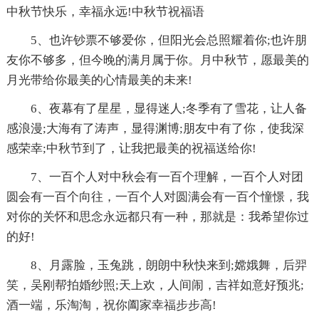
中秋节快乐，幸福永远!中秋节祝福语
5、也许钞票不够爱你，但阳光会总照耀着你;也许朋
友你不够多，但今晚的满月属于你。月中秋节，愿最美的
月光带给你最美的心情最美的未来!
6、夜幕有了星星，显得迷人;冬季有了雪花，让人备
感浪漫;大海有了涛声，显得渊博;朋友中有了你，使我深
感荣幸;中秋节到了，让我把最美的祝福送给你!
7、一百个人对中秋会有一百个理解，一百个人对团
圆会有一百个向往，一百个人对圆满会有一百个憧憬，我
对你的关怀和思念永远都只有一种，那就是：我希望你过
的好!
8、月露脸，玉兔跳，朗朗中秋快来到;嫦娥舞，后羿
笑，吴刚帮拍婚纱照;天上欢，人间闹，吉祥如意好预兆;
酒一端，乐淘淘，祝你阖家幸福步步高!