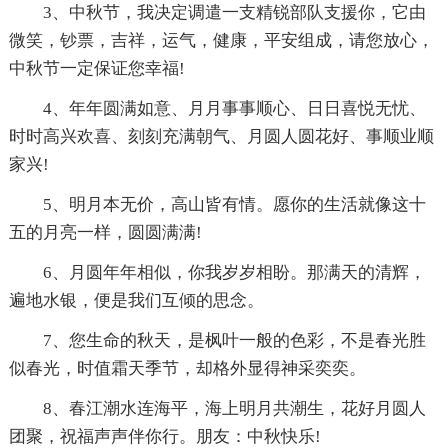
3、中秋节，我决定调遣一支精锐部队支援你，它由
微笑，钞票，吉祥，运气，健康，平安组成，请您放心，
中秋节一定保证您幸福!
4、年年圆满如意、月月事事顺心、日日喜悦无忧、
时时高兴欢喜、刻刻充满朝气、月圆人圆花好、事顺业顺
家兴!
5、明月本无价，高山皆有情。愿你的生活就像这十
五的月亮一样，圆圆满满!
6、月圆年年相似，你我岁岁相盼。那满天的清辉，
遍地水银，便是我们互倾的思念。
7、您生命的秋天，是枫叶一般的色彩，不是春光胜
似春光，时值霜天季节，却格外显得神采奕奕。
8、春江潮水连海平，海上明月共潮生，花好月圆人
团聚，祝福声声伴你行。朋友：中秋快乐!