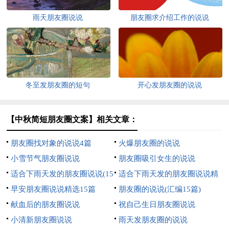
雨天朋友圈说说
朋友圈求介绍工作的说说
冬至发朋友圈的短句
开心发朋友圈的说说
【中秋简短朋友圈文案】相关文章：
朋友圈找对象的说说4篇
火爆朋友圈的说说
小雪节气朋友圈说说
朋友圈吸引女生的说说
适合下雨天发的朋友圈说说(15
适合下雨天发的朋友圈说说精
篇)
早安朋友圈说说精选15篇
选15篇
朋友圈的说说(汇编15篇)
献血后的朋友圈说说
祝自己生日朋友圈说说
小清新朋友圈说说
雨天发朋友圈的说说