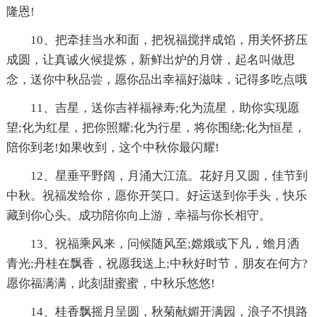
隆恩!
10、把牵挂当水和面，把祝福搅拌成馅，用关怀挤压
成圆，让真诚火候提炼，新鲜出炉的月饼，起名叫做思
念，送你中秋品尝，愿你品出幸福好滋味，记得多吃点哦
11、吉星，送你吉祥福禄寿;化为流星，助你实现愿
望;化为红星，把你照耀;化为行星，将你围绕;化为恒星，
陪你到老!如果收到，这个中秋你最闪耀!
12、星垂平野阔，月涌大江流。花好月又圆，佳节到
中秋。祝福发给你，愿你开笑口。好运送到你手头，快乐
藏到你心头。成功陪你向上游，幸福与你长相守。
13、祝福乘风来，问候随风至;嫦娥或下凡，蟾月洒
青光;丹桂在飘香，祝愿我送上;中秋好时节，朋友在何方?
愿你福满满，此刻甜蜜蜜，中秋乐悠悠!
14、桂香飘摇月呈圆，秋菊献媚开满园，浪子不惧路