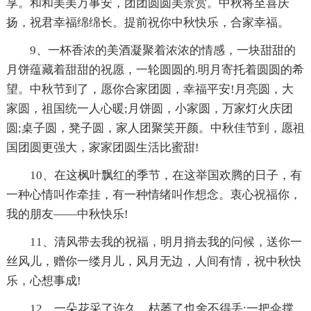
享。和和美美万事安，团团圆圆美景赏。中秋将至喜庆
扬，祝君幸福绵绵长。提前祝你中秋快乐，合家幸福。
9、一杯香浓的美酒凝聚着浓浓的情感，一块甜甜的
月饼蕴藏着甜甜的祝愿，一轮圆圆的.明月寄托着圆圆的希
望。中秋节到了，愿你合家团圆，幸福平安!月亮圆，大
家圆，祖国统一人心暖;月饼圆，小家圆，万家灯火庆团
圆;桌子圆，凳子圆，家人团聚笑开颜。中秋佳节到，愿祖
国团圆更强大，家家团圆生活比蜜甜!
10、在这枫叶飘红的季节，在这举国欢腾的日子，有
一种心情叫作牵挂，有一种情绪叫作想念。衷心祝福你，
我的朋友——中秋快乐!
11、清风带去我的祝福，明月捎去我的问候，送你一
丝风儿，赠你一缕月儿，风月无边，人间有情，祝中秋快
乐，心想事成!
12、一朵花采了许久，枯萎了也舍不得丢;一把伞撑