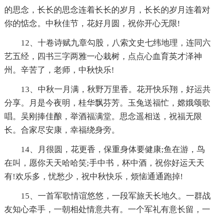
的思念，长长的思念连着长长的岁月，长长的岁月连着对
你的惦念。中秋佳节，花好月圆，祝你开心无限!
12、十卷诗赋九章勾股，八索文史七纬地理，连同六
艺五经，四书三字两雅一心栽树，点点心血育英才泽神
州。辛苦了，老师，中秋快乐!
13、中秋一月满，秋野万里香。花开快乐翔，好运共
分享。月是今夜明，桂华飘芬芳。玉兔送福忙，嫦娥颂歌
唱。吴刚捧佳酿，举酒福满堂。思念遥相送，祝福无限
长。合家尽安康，幸福绕身旁。
14、月很圆，花更香，保重身体要健康;鱼在游，鸟
在叫，愿你天天哈哈笑;手中书，杯中酒，祝你好运天天
有!欢乐多，忧愁少，祝中秋快乐，烦恼通通跑掉!
15、一首军歌情谊悠悠，一段军旅天长地久。一群战
友知心牵手，一朝相处情意共有。一个军礼有意长留，一