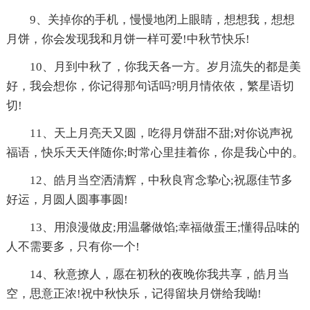
9、关掉你的手机，慢慢地闭上眼睛，想想我，想想
月饼，你会发现我和月饼一样可爱!中秋节快乐!
10、月到中秋了，你我天各一方。岁月流失的都是美
好，我会想你，你记得那句话吗?明月情依依，繁星语切
切!
11、天上月亮天又圆，吃得月饼甜不甜;对你说声祝
福语，快乐天天伴随你;时常心里挂着你，你是我心中的。
12、皓月当空洒清辉，中秋良宵念挚心;祝愿佳节多
好运，月圆人圆事事圆!
13、用浪漫做皮;用温馨做馅;幸福做蛋王;懂得品味的
人不需要多，只有你一个!
14、秋意撩人，愿在初秋的夜晚你我共享，皓月当
空，思意正浓!祝中秋快乐，记得留块月饼给我呦!