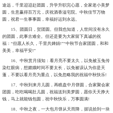
途远，千里迢迢赴团圆，升学升职完心愿，全家老小美梦
圆，生意赢得百万元，庆祝酒香溢宅院。中秋佳节万物
圆，祝君一生事事圆，幸福好运到永远。
15、团圆日，贺团圆。但我也知道，人世间没有永久
的团圆，此事古难全。但还是要为大家留下真诚的祝
福：“但愿人长久，千里共婵娟!”“中秋节合家团圆，和和
美美，幸福平安!”
16、中秋赏月须知：看月亮不要太久，以免被玉兔传
染红眼病，想嫦娥时间不要太长，以免被误认为你是天
蓬，不要以看月亮为重点，以免忽略我的祝福中秋快乐!
17、中秋到来月儿圆，再瞧盘中月饼圆，合家聚会家
团圆，吃吃喝喝肚儿圆，祝福送到美梦圆，愿你天天挣大
钱，马上就能钱包圆，祝中秋快乐，万事圆满!
18、中秋之夜，一大包月饼从天而降，据说拾到一块