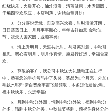
红烧快乐，火爆开心，油炸浪漫，清蒸健康，水煮团圆，
干煸四季欢乐豆，本店利薄，谢绝自带月饼!
3、分分喜悦无忧，刻刻高兴欢喜，时时活泼开朗，
日日蒸蒸日上，月月事事顺心，年年吉祥如意!金秋佳
节，祝您人圆家圆，业顺事兴!
4、海上升明月，天涯共此时。与君离别意，中秋引
相思。我心寄明月，明月传真情。愿君行好运，幸福合家
欢。
5、尊敬的客户，我公司中秋送大礼活动正在进行
中，恭喜您的手机号码中了头奖，奖品为1个月亮，外加1
毛钱;“月亮”需自费乘宇宙飞船领取，本条短信发价2毛。
祝中秋快乐，永远幸福!
6、月到中秋分外圆，情到中秋分外浓，福到中秋分
外多，话到中秋分外美，中秋佳节将到，预祝你身体分外