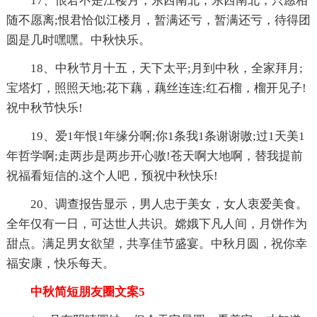
17、恨君不是江楼月，东西南北，东西南北，只愿相
随不愿离;恨君恰似江楼月，暂满还亏，暂满还亏，待得团
圆是几时嘿嘿。中秋快乐。
18、中秋节月十五，天下太平;月到中秋，全家拜月;
宝塔灯，照照天地;花下藕，藕丝连连;红石榴，榴开见子!
祝中秋节快乐!
19、爱1年恨1年缘分啊;你1条我1条谢谢嗷;过1天美1
年哲学啊;走两步是两步开心嗷!苍天啊大地啊，替我提前
祝福看短信的.这个人吧，预祝中秋快乐!
20、调查报告显示，男人忠于美女，女人衷爱美食。
全年仅有一日，可达世人共识。嫦娥下凡人间，月饼作为
甜点。满足男女欲望，共享佳节盛宴。中秋月圆，祝你幸
福安康，快乐每天。
中秋简短朋友圈文案5