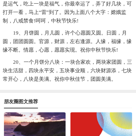
是运气，吃上一块是福气，你最幸运了，弄了好几块，可
打开一看，马上“雷”到了。因为上面八个大字：嫦娥监
制，八戒禁食!呵呵，中秋节快乐!
19、月饼圆，月儿圆，许个心愿圆又圆。日圆，月
圆，团团圆圆。官源，财源，左右逢源。人缘，福缘，缘
缘不断。情愿，心愿，愿愿实现。祝你中秋节快乐!
20、一个月饼分八块：一块合家欢，两块家团圆，三
块生活甜，四块永平安，五块事业顺，六块财源添，七块
常开心，八块是美满。祝你中秋佳节，团圆美满。
朋友圈图文推荐