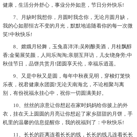
健康，生活分外舒心，事业分外如意，节日分外快乐!
7、月缺时我想你，月圆时我念你，无论月圆月缺，
我的心如那恒古不变的月光，默默地追随着你的每一次微
笑!中秋快乐!
8、嫦娥月轻舞，玉兔喜洋洋;吴刚酿美酒，月桂飘醇
香;金菊展笑颜，人间乐淘淘;亲朋互拜访，儿女绕身旁;中
秋佳节日，品饼共赏月!团圆享天伦，幸福乐逍遥。
9、又是中秋又是圆，每年中秋夜见明，穿梭灯笼快
乐夜，祝君健康永团圆!无论天南海北，不论相聚与离
别，有份祝福永挂心中，祝你一切圆满美好。
10、丝丝的凉意让你想起在家时妈妈给你披上的外
衣，挂在天上圆圆的月亮让你想起了家乡甜甜的月饼，手
机里的温馨的信息提醒你，我的祝福到了：中秋快乐!
11、长长的距离连着长长的线，长长的线儿连着长长