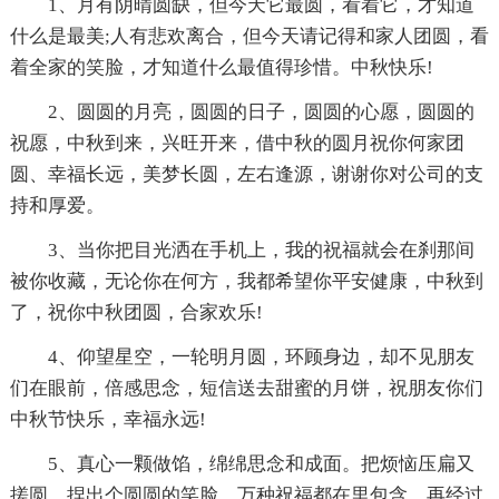
1、月有阴晴圆缺，但今天它最圆，看着它，才知道
什么是最美;人有悲欢离合，但今天请记得和家人团圆，看
着全家的笑脸，才知道什么最值得珍惜。中秋快乐!
2、圆圆的月亮，圆圆的日子，圆圆的心愿，圆圆的
祝愿，中秋到来，兴旺开来，借中秋的圆月祝你何家团
圆、幸福长远，美梦长圆，左右逢源，谢谢你对公司的支
持和厚爱。
3、当你把目光洒在手机上，我的祝福就会在刹那间
被你收藏，无论你在何方，我都希望你平安健康，中秋到
了，祝你中秋团圆，合家欢乐!
4、仰望星空，一轮明月圆，环顾身边，却不见朋友
们在眼前，倍感思念，短信送去甜蜜的月饼，祝朋友你们
中秋节快乐，幸福永远!
5、真心一颗做馅，绵绵思念和成面。把烦恼压扁又
搓圆，捏出个圆圆的笑脸。万种祝福都在里包含，再经过