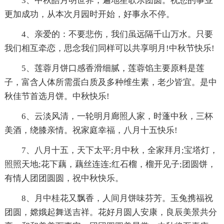
3、中秋皓月明世界，遍地笙歌乐团圆。祝您的事业
更加成功，从本次月园时开始，好事永不停。
4、亲爱的：不要悲伤，我们虽远隔千山万水。只要
我们相互牵恋，思念我们同样可以共享明月!中秋节快乐!
5、莲蓉月饼口感香滑细腻，莲蓉馅主要原料是莲
子，富含人体所需蛋白质及多种维生素，老少皆宜。是中
秋佳节首选月饼。中秋快乐!
6、云淡风清，一轮明月廊照人家，时蓬中秋，三杯
美酒，绕膝亲情。祝家庭幸福，八月十五快乐!
7、八月十五，天下太平;月中秋，全家拜月;宝塔灯，
照照天地;花下藕，藕丝连连;红石榴，榴开见子;团圆饼，
有情人团团圆圆，祝中秋快乐。
8、月中桂花又飘香，人间月饼味芬芳。玉兔携福祝
团圆，嫦娥起舞送吉祥。花好月圆人安康，良辰美景共分