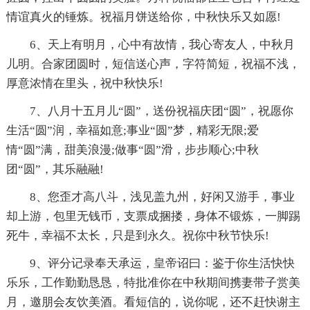
情谊真火的锤炼。祝福月饼送给你，中秋快乐又如愿!
6、天上有明月，心中有故情，我心寄友人，中秋月
儿明。合家团圆时，短信送心声，字符简短，祝福不浅，
厚意浓情在里头，祝中秋快乐!
7、八月十五月儿“圆”，送份祝福庆团“圆”，祝愿你
生活“圆”润，幸福如意;事业“圆”梦，精彩无限;爱
情“圆”满，甜美浪漫;做事“圆”滑，步步顺心;中秋
团“圆”，其乐融融!
8、您歪才高八斗，浅见盖九州，好闲又游手，事业
却上游，包里无钱币，支票成捆搂，身体不锻炼，一脚踢
死牛，幸福不太长，只是到永久。祝你中秋节快乐!
9、评分记录奉天承运，皇帝诏曰：鉴于你生活快快
乐乐，工作勤勤恳恳，特批准你在中秋期间携妻带子赏美
月，邀朋会友饮美酒。看短信的，说你呢，还不赶快谢主