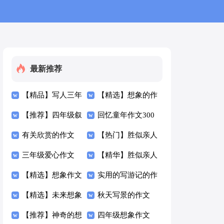
最新推荐
【精品】写人三年
【精选】想象的作
级作文300字汇编
【推荐】四年级叙
文300字汇总10篇
回忆童年作文300
九篇
事作文300字汇编
有关欣赏的作文
字合集八篇
【热门】胜似亲人
六篇
300字4篇
三年级爱心作文
作文300字锦集十
【精华】胜似亲人
300字四篇
【精选】想象作文
篇
作文300字锦集六
实用的写游记的作
600字集锦6篇
【精选】未来想象
篇
文300字集合5篇
秋天写景的作文
作文400字三篇
【推荐】神奇的想
300字锦集八篇
四年级想象作文