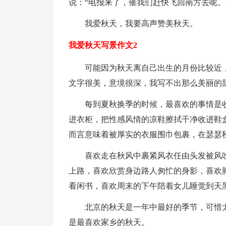
说：“电报来了，催我们赶快飞回南方去呢。
我爱秋天，我要高声赞美秋天。
我爱秋天写景作文2
可能因为秋天离自己出生的月份比较近
文字很美，意境很深，我写不出那么美丽的
每到夏秋换季的时候，最喜欢的事情是
进衣柜，把性感风情的凉鞋擦拭干净收进鞋
而言意味着被厚实的衣服围巾包裹，在瑟瑟
喜欢走在秋风中裹紧风衣任由头发被风
上路，喜欢欣赏身边路人匆忙的身影，喜欢
看闲书，喜欢周末的下午陪着女儿睡觉到天
北京的秋天是一年中最好的季节，可惜
是最喜欢家乡的秋天。