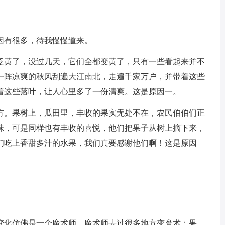
因有很多，待我慢慢道来。
泛黄了，没过几天，它们全都变黄了，只有一些看起来并不
一阵凉爽的秋风刮遍大江南北，走遍千家万户，并带着这些
着这些落叶，让人心里多了一份清爽。这是原因一。
方。果树上，瓜田里，丰收的果实无处不在，农民伯伯们正
珠，可是同样也有丰收的喜悦，他们把果子从树上摘下来，
们吃上香甜多汁的水果，我们真要感谢他们啊！这是原因
变化仿佛是一个魔术师，魔术师去过很多地方变魔术：果