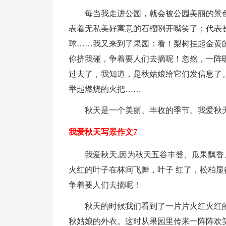
每当我走进公园，就会被公园美丽的景
表着无私美好寓意的石榴咧开嘴笑了；代表
球……我又来到了果园：看！梨树挂起金黄
你挤我碰，争着要人们去摘呢！忽然，一阵
过去了，我知道，是秋姑娘给它们发信息了
举起燃烧的火把……
秋天是一个美丽、丰收的季节。我爱秋
我爱秋天写景作文7
我爱秋天,因为秋天五谷丰登、瓜果飘香
火红的叶子在林间飞舞，叶子 红了，松柏
争着要人们去摘呢！
秋天的时候我们看到了一片片火红火红
秋姑娘的外衣。这时从果园里传来一阵阵欢