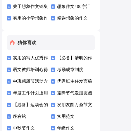
象作文汇总7篇
关于想象作文锦集
300字锦集十篇
想象作文400字汇
十篇
实用的小学想象作
编五篇
精选想象的作文
文400字四篇
400字汇总9篇
猜你喜欢
实用的写人优秀作
【必备】清明的作
文300字四篇
语文教师培训心得
文300字4篇
考勤规章制度
体会15篇
中班感恩节活动方
优秀班主任发言稿
案
年度工作计划通用
霜降节气发朋友圈
15篇
【必备】运动会的
的励志文案（精选
发朋友圈万圣节文
日记4篇
座右铭
100句）
案（精选125句）
实用范文
中秋节作文
年级作文