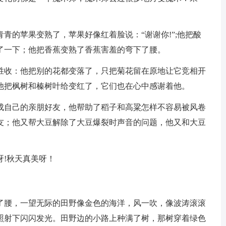
青的苹果变熟了，苹果好像红着脸说：“谢谢你!”;他把酸
了一下；他把香蕉变熟了香蕉害羞的弯下了腰。
胜收：他把别的花都变落了，只把菊花留在原地让它竞相开
他把枫树和榛树叶给变红了，它们也在心中感谢着他。
成自己的亲朋好友，他帮助了稻子和高粱怎样不容易被风卷
友；他又帮大豆解除了大豆爆裂时声音的问题，他又和大豆
呀!秋天真美呀！
了腰，一望无际的田野像金色的海洋，风一吹，像波涛滚滚
照射下闪闪发光。田野边的小路上种满了树，那树穿着绿色