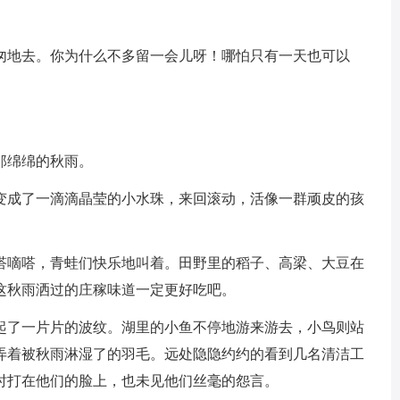
匆地去。你为什么不多留一会儿呀！哪怕只有一天也可以
那绵绵的秋雨。
变成了一滴滴晶莹的小水珠，来回滚动，活像一群顽皮的孩
嗒嘀嗒，青蛙们快乐地叫着。田野里的稻子、高梁、大豆在
这秋雨洒过的庄稼味道一定更好吃吧。
起了一片片的波纹。湖里的小鱼不停地游来游去，小鸟则站
弄着被秋雨淋湿了的羽毛。远处隐隐约约的看到几名清洁工
时打在他们的脸上，也未见他们丝毫的怨言。