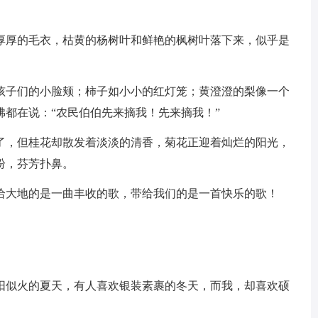
厚厚的毛衣，枯黄的杨树叶和鲜艳的枫树叶落下来，似乎是
孩子们的小脸颊；柿子如小小的红灯笼；黄澄澄的梨像一个
都在说：“农民伯伯先来摘我！先来摘我！”
了，但桂花却散发着淡淡的清香，菊花正迎着灿烂的阳光，
纷，芬芳扑鼻。
给大地的是一曲丰收的歌，带给我们的是一首快乐的歌！
阳似火的夏天，有人喜欢银装素裹的冬天，而我，却喜欢硕