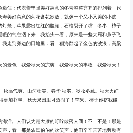
色迷住：代表着坚强美好寓意的冬青整整齐齐的排列着；代
长寿美好寓意的菊花含苞欲放，就像一个又小又美的小皮
的灯笼，苹果露出红红的脸颊，石榴裂开了嘴，冬枣、柿子
暖暖的气息洒下来，我抬头一看，原来是一些大雁和燕子飞
。我走到旁边的田地里：看！稻海翻起了金色的波浪，高粱
天的景色，我爱秋天的凉爽，我爱秋天的丰收，我爱秋天！
、秋高气爽、山河壮美、春华 秋实、秋收冬藏。秋天火红
显得更加苍翠。秋天果园里可热闹了！苹果、柿子你挤我碰
的海洋。人们认为是大雁的叮咛散落人间！不，不是！那是
笑声，看！那是农民伯伯的欢笑声，他们辛辛苦苦地劳动有