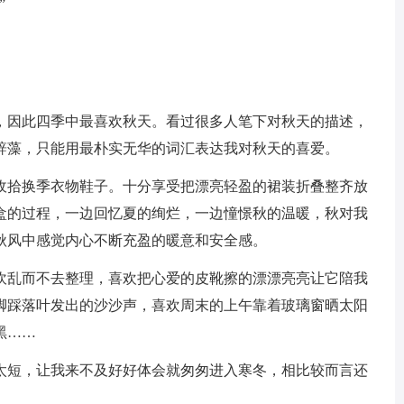
”
，因此四季中最喜欢秋天。看过很多人笔下对秋天的描述，
辞藻，只能用最朴实无华的词汇表达我对秋天的喜爱。
收拾换季衣物鞋子。十分享受把漂亮轻盈的裙装折叠整齐放
盒的过程，一边回忆夏的绚烂，一边憧憬秋的温暖，秋对我
秋风中感觉内心不断充盈的暖意和安全感。
吹乱而不去整理，喜欢把心爱的皮靴擦的漂漂亮亮让它陪我
脚踩落叶发出的沙沙声，喜欢周末的上午靠着玻璃窗晒太阳
黑……
太短，让我来不及好好体会就匆匆进入寒冬，相比较而言还