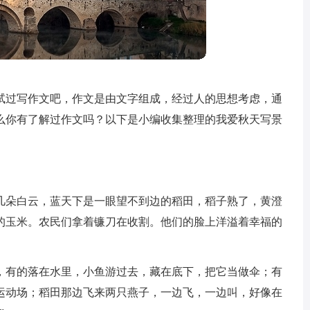
试过写作文吧，作文是由文字组成，经过人的思想考虑，通
么你有了解过作文吗？以下是小编收集整理的我爱秋天写景
几朵白云，蓝天下是一眼望不到边的稻田，稻子熟了，黄澄
的玉米。农民们拿着镰刀在收割。他们的脸上洋溢着幸福的
，有的落在水里，小鱼游过去，藏在底下，把它当做伞；有
运动场；稻田那边飞来两只燕子，一边飞，一边叫，好像在