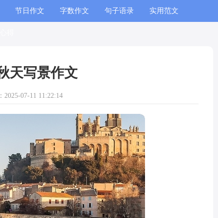
节日作文
字数作文
句子语录
实用范文
心得
秋天写景作文
025-07-11 11:22:14