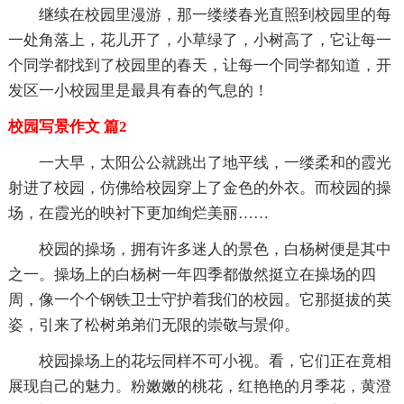
继续在校园里漫游，那一缕缕春光直照到校园里的每
一处角落上，花儿开了，小草绿了，小树高了，它让每一
个同学都找到了校园里的春天，让每一个同学都知道，开
发区一小校园里是最具有春的气息的！
校园写景作文 篇2
一大早，太阳公公就跳出了地平线，一缕柔和的霞光
射进了校园，仿佛给校园穿上了金色的外衣。而校园的操
场，在霞光的映衬下更加绚烂美丽……
校园的操场，拥有许多迷人的景色，白杨树便是其中
之一。操场上的白杨树一年四季都傲然挺立在操场的四
周，像一个个钢铁卫士守护着我们的校园。它那挺拔的英
姿，引来了松树弟弟们无限的崇敬与景仰。
校园操场上的花坛同样不可小视。看，它们正在竟相
展现自己的魅力。粉嫩嫩的桃花，红艳艳的月季花，黄澄