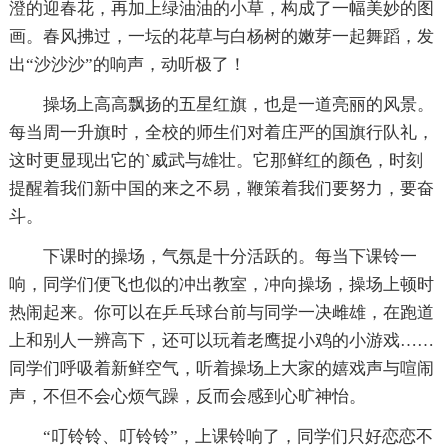
澄的迎春花，再加上绿油油的小草，构成了一幅美妙的图
画。春风拂过，一坛的花草与白杨树的嫩芽一起舞蹈，发
出“沙沙沙”的响声，动听极了！
操场上高高飘扬的五星红旗，也是一道亮丽的风景。
每当周一升旗时，全校的师生们对着庄严的国旗行队礼，
这时更显现出它的`威武与雄壮。它那鲜红的颜色，时刻
提醒着我们新中国的来之不易，鞭策着我们要努力，要奋
斗。
下课时的操场，气氛是十分活跃的。每当下课铃一
响，同学们便飞也似的冲出教室，冲向操场，操场上顿时
热闹起来。你可以在乒乓球台前与同学一决雌雄，在跑道
上和别人一辨高下，还可以玩着老鹰捉小鸡的小游戏……
同学们呼吸着新鲜空气，听着操场上大家的嬉戏声与喧闹
声，不但不会心烦气躁，反而会感到心旷神怡。
“叮铃铃、叮铃铃”，上课铃响了，同学们只好恋恋不