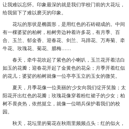
让我难以忘怀。印象最深的就是我们学校门前的大花坛，
给我留下了难以磨灭的印象。
花坛的形状是椭圆形，是用红色的石砖砌成的。中间
有一棵婆娑的柏树，柏树旁边种着许多花，有月季、百
合、玉兰、郁金香、迎春花、剑兰、马蹄花、万寿菊、牵
牛花、玫瑰花、菊花、腊梅……
春天，牵牛花吹起了紫色的小喇叭，玉兰花开着洁白
如玉的花瓣；迎春花开起了金黄色的花朵；月季开着红似
的花儿；婆娑的柏树就像一位亭亭玉立的玉女的微笑。
夏天，月季花像一位美丽的'少女向我们绽开笑脸；太
阳花开出红色的花瓣；玫瑰花像穿着粉红裙子的少女；柏
树不畏炎热，依然挺立，就像一位哨兵保护着我们的校
园。
秋天，花坛里的菊花在秋雨里频频点头：红的似火，