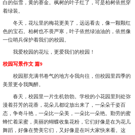
白的似雪，黄的赛金。枫树的叶子红了，可是柏树依然穿
着绿装。
冬天，花坛里的梅花更美了，远远看去，像一颗颗红
色的宝石。柏树也不畏严寒，叶子依然绿油油的，依然像
一位哨兵保护着我们的校园。
我爱校园的花坛，更爱我们的校园！
校园写景作文 篇9
校园那充满书卷气的地方令我向往，但校园里四季的
美景更令我陶醉。
春天，校园里一片生机勃勃。学校的小花园里到处弥
漫着芬芳的花香，花朵儿都绽放出来了，一朵朵千姿百
态，争奇斗艳，一朵比一朵美，一朵比一朵艳。勤劳的蜜
蜂忙着采蜜，美丽的蝴蝶收集花粉，它们好像是在为花儿
舞蹈，好像在赞美它们，又好像是在叫大家快来看。这