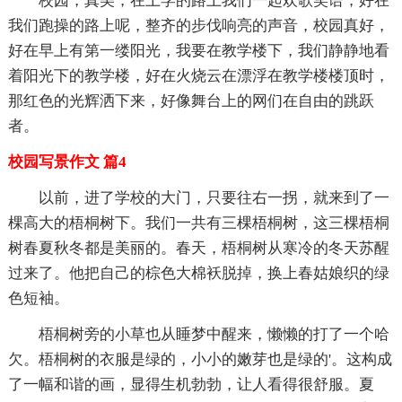
校园，真美，在上学的路上我们一起欢歌笑语，好在
我们跑操的路上呢，整齐的步伐响亮的声音，校园真好，
好在早上有第一缕阳光，我要在教学楼下，我们静静地看
着阳光下的教学楼，好在火烧云在漂浮在教学楼楼顶时，
那红色的光辉洒下来，好像舞台上的网们在自由的跳跃
者。
校园写景作文 篇4
以前，进了学校的大门，只要往右一拐，就来到了一
棵高大的梧桐树下。我们一共有三棵梧桐树，这三棵梧桐
树春夏秋冬都是美丽的。春天，梧桐树从寒冷的冬天苏醒
过来了。他把自己的棕色大棉袄脱掉，换上春姑娘织的绿
色短袖。
梧桐树旁的小草也从睡梦中醒来，懒懒的打了一个哈
欠。梧桐树的衣服是绿的，小小的嫩芽也是绿的'。这构成
了一幅和谐的画，显得生机勃勃，让人看得很舒服。夏