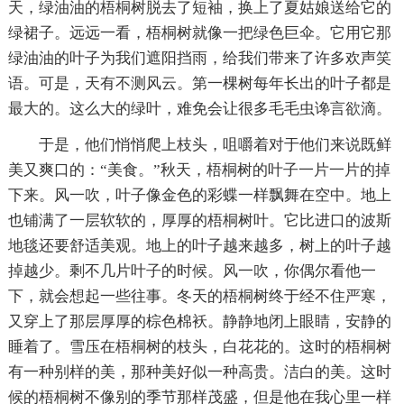
天，绿油油的梧桐树脱去了短袖，换上了夏姑娘送给它的
绿裙子。远远一看，梧桐树就像一把绿色巨伞。它用它那
绿油油的叶子为我们遮阳挡雨，给我们带来了许多欢声笑
语。可是，天有不测风云。第一棵树每年长出的叶子都是
最大的。这么大的绿叶，难免会让很多毛毛虫谗言欲滴。
于是，他们悄悄爬上枝头，咀嚼着对于他们来说既鲜
美又爽口的：“美食。”秋天，梧桐树的叶子一片一片的掉
下来。风一吹，叶子像金色的彩蝶一样飘舞在空中。地上
也铺满了一层软软的，厚厚的梧桐树叶。它比进口的波斯
地毯还要舒适美观。地上的叶子越来越多，树上的叶子越
掉越少。剩不几片叶子的时候。风一吹，你偶尔看他一
下，就会想起一些往事。冬天的梧桐树终于经不住严寒，
又穿上了那层厚厚的棕色棉袄。静静地闭上眼睛，安静的
睡着了。雪压在梧桐树的枝头，白花花的。这时的梧桐树
有一种别样的美，那种美好似一种高贵。洁白的美。这时
候的梧桐树不像别的季节那样茂盛，但是他在我心里一样