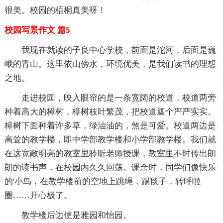
很美。校园的梧桐真美呀！
校园写景作文 篇5
我现在就读的子良中心学校，前面是沱河，后面是巍
峨的青山。这里依山傍水，环境优美，是我们读书的理想
之地。
走进校园，映入眼帘的是一条宽阔的校道，校道两旁
种着高大的樟树，樟树枝叶繁茂，把校道遮个严严实实。
樟树下面种着许多草，绿油油的，煞是可爱。校道两边是
高耸的教学楼，即中学部教学楼和小学部教学楼。我们就
在这宽敞明亮的教室里聆听老师授课，教室里不时传出朗
朗的读书声，在校园内久久回荡。课余时，同学们像快乐
的'小鸟，在教学楼前的空地上跳绳，踢毯子，转呼啦
圈……开心极了。
教学楼后边便是雅园和怡园。