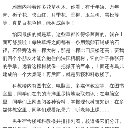
雅园内种着许多花草树木。你看，有千年矮、万年
青、栀子花、映山红、月季花、垂柳、玉兰树、雪松等
等，真是百花争艳，绿树成荫啊！
怡园最多的就是草。这些草都长得绿茵茵的。躺在上
面可舒服啦！每块草坪之间都有一条用鹅卵石铺成的石
径。石径旁边有一棵大树，那是一棵比四层楼还高，要我
们四个小朋友才能合抱住的法国梧桐树，它的叶子像张开
的手掌。远看这棵树就像一把撑开的巨伞，上面还有鸟儿
建成的一个大巢呢！再后面，就是男寝和科教楼了。
科教楼内有图书室、电脑室、多媒体教室等。在图书
室里，同学们在书的海洋里尽情地汲取知识；在电脑室
里，同学们上网查阅各种资料，掌握现代科技知识；在多
媒体教室里，同学们观看纪录片，听老师上课……
男生宿舍楼和科教楼并排排列着，校道将它们分开。