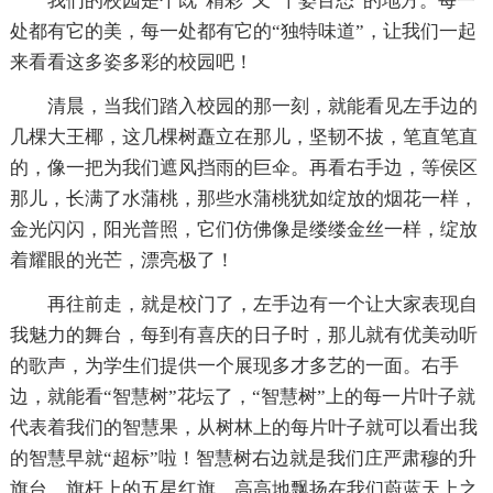
我们的校园是个既“精彩”又“千姿百态”的地方。每一
处都有它的美，每一处都有它的“独特味道”，让我们一起
来看看这多姿多彩的校园吧！
清晨，当我们踏入校园的那一刻，就能看见左手边的
几棵大王椰，这几棵树矗立在那儿，坚韧不拔，笔直笔直
的，像一把为我们遮风挡雨的巨伞。再看右手边，等侯区
那儿，长满了水蒲桃，那些水蒲桃犹如绽放的烟花一样，
金光闪闪，阳光普照，它们仿佛像是缕缕金丝一样，绽放
着耀眼的光芒，漂亮极了！
再往前走，就是校门了，左手边有一个让大家表现自
我魅力的舞台，每到有喜庆的日子时，那儿就有优美动听
的歌声，为学生们提供一个展现多才多艺的一面。右手
边，就能看“智慧树”花坛了，“智慧树”上的每一片叶子就
代表着我们的智慧果，从树林上的每片叶子就可以看出我
的智慧早就“超标”啦！智慧树右边就是我们庄严肃穆的升
旗台，旗杆上的五星红旗，高高地飘扬在我们蔚蓝天上之