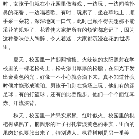
时，女孩子们就在小花园里做游戏，一边玩，一边闻着扑
鼻的花香，一边唱着歌。有时，玩累了，坐在草地上，顺
手采一朵花，深深地闻一口气，此时已顾不得去想那不能
采花的规矩了。花香使大家把所有的烦恼都忘记了，因为
这种香味使人陶醉，令人着迷，大家都沉浸在花的'世界
里。
夏天，校园里一片熙熙攘攘。火辣辣的太阳照射在学
校里的一棵老松树上，松树渗出厚厚的松脂，在阳光下发
出金黄色的光，好像一不小心就会滴下来。真不知道什么
时候才能形成琥珀。男孩子们则在操场上玩，他们有的踢
足球，有的打篮球，还有的比赛跑步。他们一个个面红耳
赤、汗流浃背。
秋天，校园里一片果实累累、红叶似火。校园里的枇
杷树成熟了。椭圆形的叶子衬托着淡黄色的果实，里面的
果肉好似要胀出来了，特别透人。枫香树则是另一番美