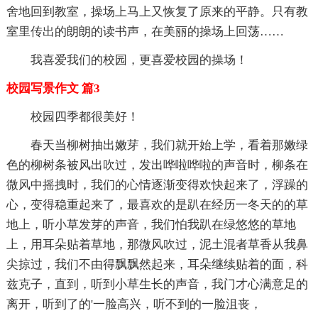
舍地回到教室，操场上马上又恢复了原来的平静。只有教
室里传出的朗朗的读书声，在美丽的操场上回荡……
我喜爱我们的校园，更喜爱校园的操场！
校园写景作文 篇3
校园四季都很美好！
春天当柳树抽出嫩芽，我们就开始上学，看着那嫩绿
色的柳树条被风出吹过，发出哗啦哗啦的声音时，柳条在
微风中摇拽时，我们的心情逐渐变得欢快起来了，浮躁的
心，变得稳重起来了，最喜欢的是趴在经历一冬天的的草
地上，听小草发芽的声音，我们怕我趴在绿悠悠的草地
上，用耳朵贴着草地，那微风吹过，泥土混者草香从我鼻
尖掠过，我们不由得飘飘然起来，耳朵继续贴着的面，科
兹克子，直到，听到小草生长的声音，我门才心满意足的
离开，听到了的'一脸高兴，听不到的一脸沮丧，