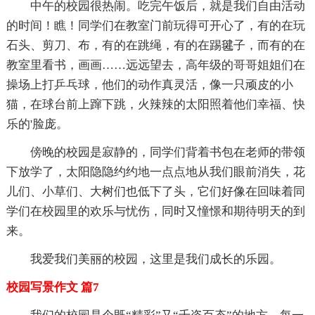
中午的校园很热闹。吃完午饭后，就是我们自由活动
的时间！瞧！同学们在教室门前玩得可开心了，有的在玩
石头、剪刀、布，有的在跳绳，有的在踢毽子，而有的在
教室里看书，画画……远远望去，高年级的哥哥姐姐们在
操场上打乒乓球，他们的动作真灵活，像一只顽皮的小
猫，在球台前上蹿下跳，火辣辣的太阳照着他们幸福、快
乐的'脸庞。
傍晚的校园是寂静的，同学们背着书包在老师的带领
下放学了，太阳隐隐约约地一点点地从我们眼前消失，花
儿们、小草们、大树们也低下了头，它们好像在回味着同
学们在校园里的欢乐与忧伤，同时又憧憬和期待明天的到
来。
我爱我们美丽的校园，这里是我们成长的乐园。
校园写景作文 篇7