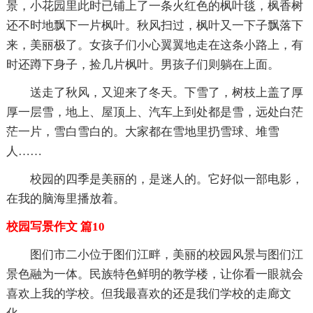
景，小花园里此时已铺上了一条火红色的枫叶毯，枫香树
还不时地飘下一片枫叶。秋风扫过，枫叶又一下子飘落下
来，美丽极了。女孩子们小心翼翼地走在这条小路上，有
时还蹲下身子，捡几片枫叶。男孩子们则躺在上面。
送走了秋风，又迎来了冬天。下雪了，树枝上盖了厚
厚一层雪，地上、屋顶上、汽车上到处都是雪，远处白茫
茫一片，雪白雪白的。大家都在雪地里扔雪球、堆雪
人……
校园的四季是美丽的，是迷人的。它好似一部电影，
在我的脑海里播放着。
校园写景作文 篇10
图们市二小位于图们江畔，美丽的校园风景与图们江
景色融为一体。民族特色鲜明的教学楼，让你看一眼就会
喜欢上我的学校。但我最喜欢的还是我们学校的走廊文