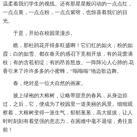
温柔着我们学生的视线。还有那星星般闪动的一点点红，
一点点黄，一点点粉，一点点紫呀，也惊喜着我们的目
光。
于是，开始在校园里漫步。
瞧，那杜鹃花开得多旺盛啊！它们红的如火；粉的如
霞；白的如雪、都在春天的感召下竞相开放，有的花蕾满
枝；有的含苞初绽；有的昂首怒放。一阵阵沁人心肺的.花
香引来了许许多多的小蜜蜂，“嗡嗡嗡”地边歌边舞。
春，绝对是一位大自然的画家。
披上绿袍的大榕树，让略带甜意的春风，从身边掠
过，之后，它，便成为了校园里一道美丽的风景。细细观
察着，大榕树变得一派生气，郁郁葱葱，高大挺拔，让人
时时刻刻有着坚强的意志力，在困难中毫不退缩，勇往直
前！