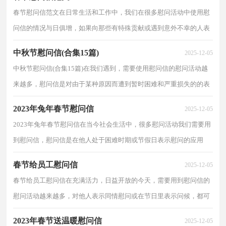
春节慰问信范文在日常生活和工作中，我们在很多慰问活动中使用慰
问信的情况与日俱增，如果向那些有特殊贡献或遇到意外不幸的人表
示慰问，可以写一封慰问信。如何写一份恰当的慰问...
中秋节慰问信(合集15篇)
2025-12-05
中秋节慰问信(合集15篇)在我们遇到，需要使用慰问信的慰问活动越
来越多，慰问信是对由于某种原因而遭到暂时困难和严重损失的的表
示慰问的信件。在写之前，可以先参考范文，下面是小...
2023年兔年春节慰问信
2025-12-05
2023年兔年春节慰问信在当今社会生活中，很多慰问活动我们需要用
到慰问信，慰问信是在他人处于困难时期或节假日表示慰问的应用
文。那么你有了解过慰问信吗？以下是小编收集整理的...
春节给员工慰问信
2025-12-05
春节给员工慰问信在充满活力，日益开放的今天，需要用到慰问信的
慰问活动越来越多，对他人表示同情慰问或在节日里表示问候，都可
以使用慰问信。你所见过的慰问信是什么样的呢？以下是...
2023年春节送温暖慰问信
2025-12-05