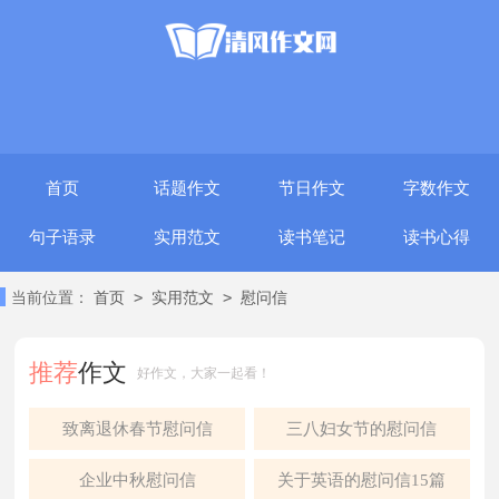
首页
话题作文
节日作文
字数作文
句子语录
实用范文
读书笔记
读书心得
>
>
当前位置：
首页
实用范文
慰问信
推荐
作文
好作文，大家一起看！
致离退休春节慰问信
三八妇女节的慰问信
企业中秋慰问信
关于英语的慰问信15篇