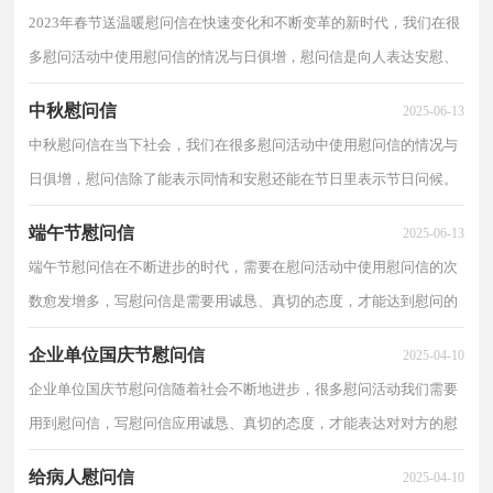
2023年春节送温暖慰问信在快速变化和不断变革的新时代，我们在很
多慰问活动中使用慰问信的情况与日俱增，慰问信是向人表达安慰、
关切、问候之意的信函。写起慰问信来就毫无头绪...
中秋慰问信
2025-06-13
中秋慰问信在当下社会，我们在很多慰问活动中使用慰问信的情况与
日俱增，慰问信除了能表示同情和安慰还能在节日里表示节日问候。
你所见过的慰问信是什么样的呢？以下是小编精心整...
端午节慰问信
2025-06-13
端午节慰问信在不断进步的时代，需要在慰问活动中使用慰问信的次
数愈发增多，写慰问信是需要用诚恳、真切的态度，才能达到慰问的
效果。你写慰问信时总是无从下手？以下是小编为大家...
企业单位国庆节慰问信
2025-04-10
企业单位国庆节慰问信随着社会不断地进步，很多慰问活动我们需要
用到慰问信，写慰问信应用诚恳、真切的态度，才能表达对对方的慰
问。那要怎么写好慰问信呢？以下是小编整理的企业单...
给病人慰问信
2025-04-10